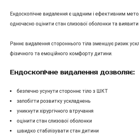
Ендоскопічне видалення є щадним і ефективним метод
одночасно оцінити стан слизової оболонки та виявит
Раннє видалення стороннього тіла зменшує ризик уск
фізичного та емоційного комфорту дитини.
Ендоскопічне видалення дозволяє:
безпечно усунути стороннє тіло з ШКТ
запобігти розвитку ускладнень
уникнути хірургічного втручання
оцінити стан слизової оболонки
швидко стабілізувати стан дитини