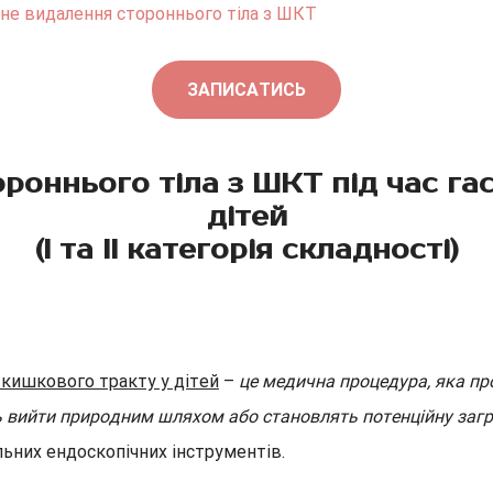
не видалення стороннього тіла з ШКТ
ЗАПИСАТИСЬ
оннього тіла з ШКТ під час гас
дітей
(І та ІІ категорія складності)
-кишкового тракту у дітей
–
це медична процедура, яка пр
 вийти природним шляхом або становлять потенційну загр
льних ендоскопічних інструментів.