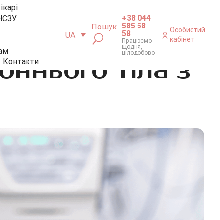
ікарі
+38 044
НСЗУ
585 58
Пошук
Особистий
58
UA
кабінет
Працюємо
щодня,
ам
цілодобово
ннього тіла з
Контакти