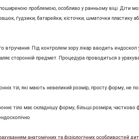
є поширеною проблемою, особливо у ранньому віці. Діти м
рашок, ґудзики, батарейки, кісточки, шматочки пластику аб
го втручання. Під контролем зору лікар вводить ендоскоп
ляє сторонній предмет. Процедура проводиться з урахуванн
нніх тіл, які мають невеликий розмір, просту форму, не 
роннє тіло має складнішу форму, більші розміри, частково 
ендоскопічно.
хуванням анатомічних та фізіологічних особливостей дитя