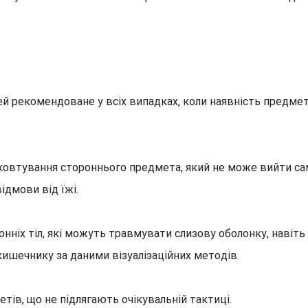
ей рекомендоване у всіх випадках, коли наявність предме
овтування стороннього предмета, який не може вийти сам
ідмови від їжі.
нніх тіл, які можуть травмувати слизову оболонку, навіть
ишечнику за даними візуалізаційних методів.
ів, що не підлягають очікувальній тактиці.