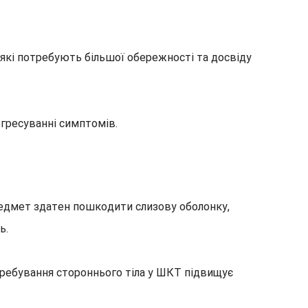
 які потребують більшої обережності та досвіду
гресуванні симптомів.
редмет здатен пошкодити слизову оболонку,
ь.
еребування стороннього тіла у ШКТ підвищує