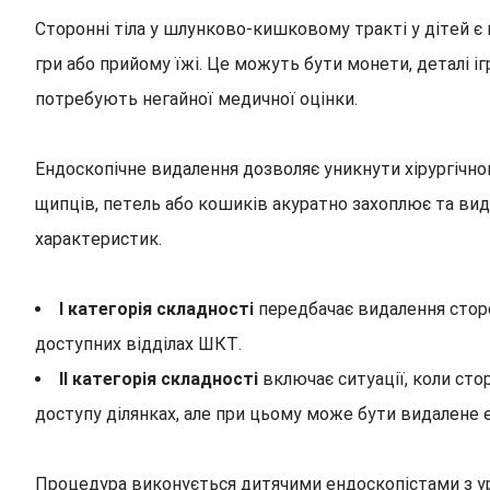
Сторонні тіла у шлунково-кишковому тракті у дітей 
гри або прийому їжі. Це можуть бути монети, деталі іг
потребують негайної медичної оцінки.
Ендоскопічне видалення дозволяє уникнути хірургічно
щипців, петель або кошиків акуратно захоплює та вида
характеристик.
І категорія складності
передбачає видалення сторо
доступних відділах ШКТ.
ІІ категорія складності
включає ситуації, коли сто
доступу ділянках, але при цьому може бути видалене 
Процедура виконується дитячими ендоскопістами з ура