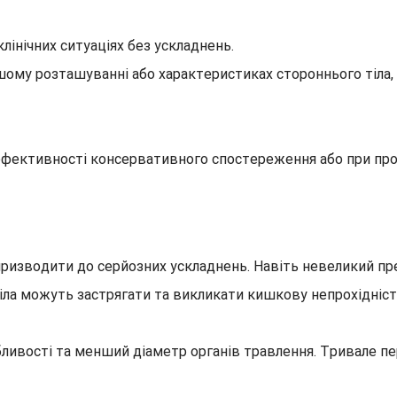
клінічних ситуаціях без ускладнень.
ішому розташуванні або характеристиках стороннього тіла,
ефективності консервативного спостереження або при про
ризводити до серйозних ускладнень. Навіть невеликий п
тіла можуть застрягати та викликати кишкову непрохідніст
бливості та менший діаметр органів травлення. Тривале п