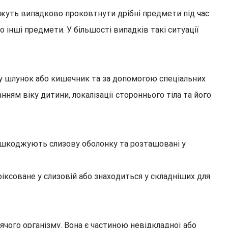
ожуть випадково проковтнути дрібні предмети під час
о інші предмети. У більшості випадків такі ситуації
 у шлунок або кишечник та за допомогою спеціальних
ям віку дитини, локалізації стороннього тіла та його
пошкоджують слизову оболонку та розташовані у
фіксоване у слизовій або знаходиться у складніших для
чого організму. Вона є частиною невідкладної або