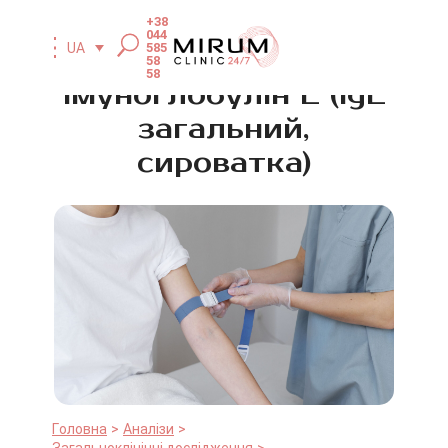
+38
044
585
UA
58
58
Імуноглобулін E (IgЕ
загальний,
сироватка)
Головна
Аналізи