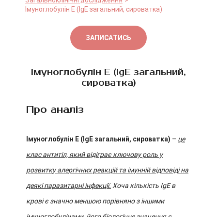
Загальноклінічні дослідження
Імуноглобулін E (IgЕ загальний, сироватка)
ЗАПИСАТИСЬ
Імуноглобулін E (IgЕ загальний,
сироватка)
Про аналіз
Імуноглобулін E (IgE загальний, сироватка)
–
це
клас антитіл, який відіграє ключову роль у
розвитку алергічних реакцій та імунній відповіді на
деякі паразитарні інфекції.
Хоча кількість IgE в
крові є значно меншою порівняно з іншими
імуноглобулінами, його біологічне значення є