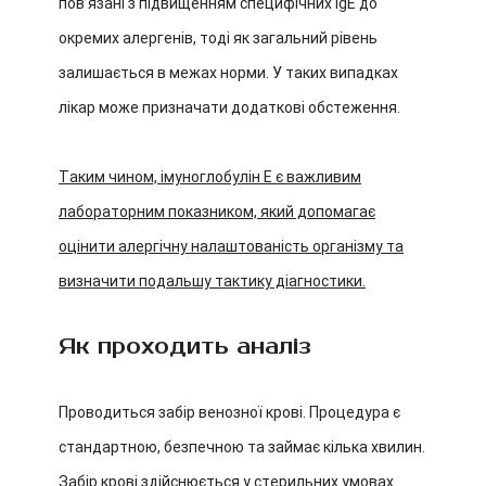
пов’язані з підвищенням специфічних IgE до
окремих алергенів, тоді як загальний рівень
залишається в межах норми. У таких випадках
лікар може призначати додаткові обстеження.
Таким чином, імуноглобулін E є важливим
лабораторним показником, який допомагає
оцінити алергічну налаштованість організму та
визначити подальшу тактику діагностики.
Як проходить аналіз
Проводиться забір венозної крові. Процедура є
стандартною, безпечною та займає кілька хвилин.
Забір крові здійснюється у стерильних умовах