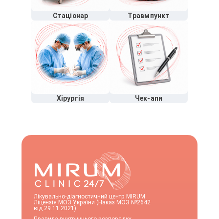
Стаціонар
Травмпункт
Хірургія
Чек-апи
Лікувально-діагностичний центр MIRUM
Ліцензія МОЗ України (Наказ МОЗ №2642
від 29.11.2021)