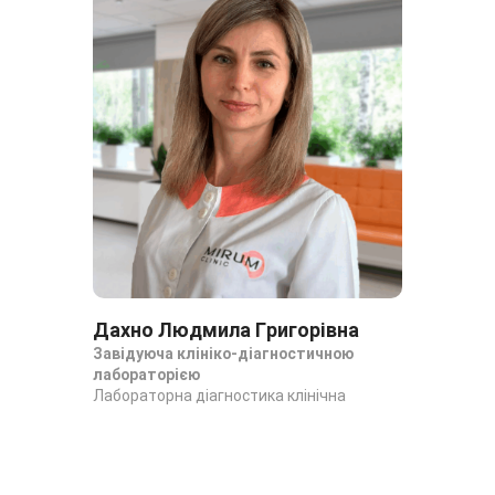
Дахно Людмила Григорівна
Да
Завідуюча клініко-діагностичною
За
лабораторією
ла
Лабораторна діагностика клінічна
Лаб