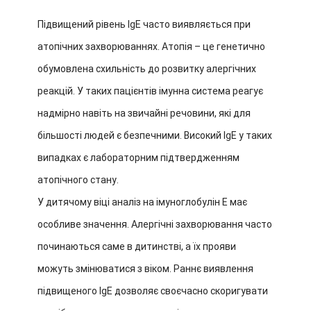
Підвищений рівень IgE часто виявляється при
атопічних захворюваннях. Атопія – це генетично
обумовлена схильність до розвитку алергічних
реакцій. У таких пацієнтів імунна система реагує
надмірно навіть на звичайні речовини, які для
більшості людей є безпечними. Високий IgE у таких
випадках є лабораторним підтвердженням
атопічного стану.
У дитячому віці аналіз на імуноглобулін E має
особливе значення. Алергічні захворювання часто
починаються саме в дитинстві, а їх прояви
можуть змінюватися з віком. Раннє виявлення
підвищеного IgE дозволяє своєчасно скоригувати