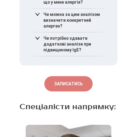
що у мене алергія?
Часто так, але показник
Чи можна за цим аналізом
може підвищуватися і при
визначити конкретний
інших станах, тому
алерген?
оцінюється разом з
симптомами.
Ні. Загальний IgE показує
Чи потрібно здавати
схильність до алергії, але
додаткові аналізи при
не визначає конкретний
підвищеному IgE?
алерген.
Так. Лікар може
рекомендувати
дослідження специфічних
IgE до окремих алергенів.
ЗАПИСАТИСЬ
Спеціалісти напрямку: