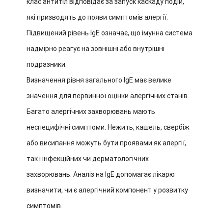
клас антитіл відповідає за запуск каскаду подій,
які призводять до появи симптомів алергії.
Підвищений рівень IgE означає, що імунна система
надмірно реагує на зовнішні або внутрішні
подразники.
Визначення рівня загального IgE має велике
значення для первинної оцінки алергічних станів.
Багато алергічних захворювань мають
неспецифічні симптоми. Нежить, кашель, свербіж
або висипання можуть бути проявами як алергії,
так і інфекційних чи дерматологічних
захворювань. Аналіз на IgE допомагає лікарю
визначити, чи є алергічний компонент у розвитку
симптомів.