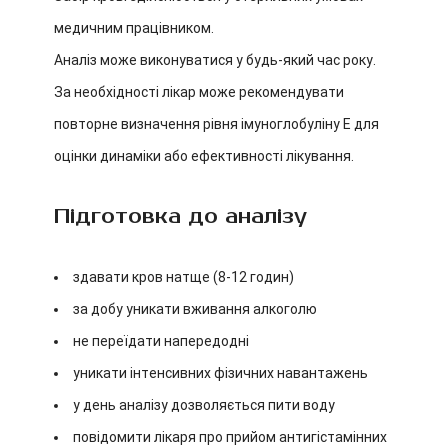
медичним працівником.
Аналіз може виконуватися у будь-який час року.
За необхідності лікар може рекомендувати
повторне визначення рівня імуноглобуліну E для
оцінки динаміки або ефективності лікування.
Підготовка до аналізу
здавати кров натще (8-12 годин)
за добу уникати вживання алкоголю
не переїдати напередодні
уникати інтенсивних фізичних навантажень
у день аналізу дозволяється пити воду
повідомити лікаря про прийом антигістамінних