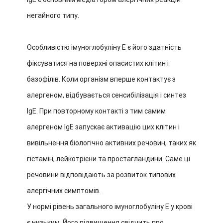
негайного типу.
Особливістю імуноглобуліну E є його здатність
фіксуватися на поверхні опасистих клітин і
базофілів. Коли організм вперше контактує з
алергеном, відбувається сенсибілізація і синтез
IgE. При повторному контакті з тим самим
алергеном IgE запускає активацію цих клітин і
вивільнення біологічно активних речовин, таких як
гістамін, лейкотрієни та простагландини. Саме ці
речовини відповідають за розвиток типових
алергічних симптомів.
У нормі рівень загального імуноглобуліну E у крові
є низьким. Його підвищення свідчить про