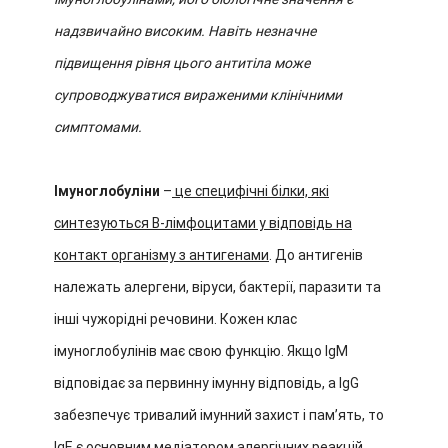
надзвичайно високим. Навіть незначне
підвищення рівня цього антитіла може
супроводжуватися вираженими клінічними
симптомами.
Імуноглобуліни
–
це специфічні білки, які
синтезуються В-лімфоцитами у відповідь на
контакт організму з антигенами
. До антигенів
належать алергени, віруси, бактерії, паразити та
інші чужорідні речовини. Кожен клас
імуноглобулінів має свою функцію. Якщо IgM
відповідає за первинну імунну відповідь, а IgG
забезпечує тривалий імунний захист і пам’ять, то
IgE є основним медіатором алергічних реакцій