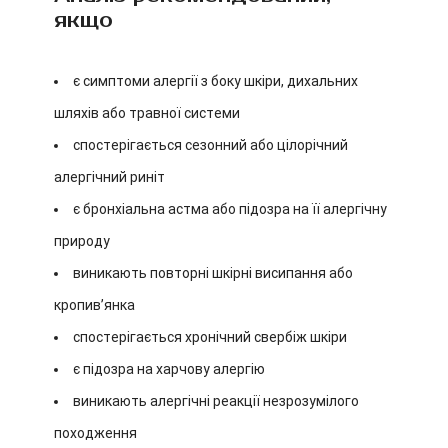
якщо
є симптоми алергії з боку шкіри, дихальних
шляхів або травної системи
спостерігається сезонний або цілорічний
алергічний риніт
є бронхіальна астма або підозра на її алергічну
природу
виникають повторні шкірні висипання або
кропив’янка
спостерігається хронічний свербіж шкіри
є підозра на харчову алергію
виникають алергічні реакції незрозумілого
походження