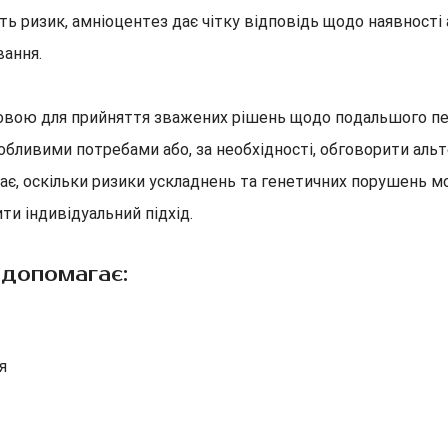
ть ризик, амніоцентез дає чітку відповідь щодо наявності 
вання.
новою для прийняття зважених рішень щодо подальшого пер
бливими потребами або, за необхідності, обговорити альте
тає, оскільки ризики ускладнень та генетичних порушень 
ти індивідуальний підхід.
 допомагає:
я