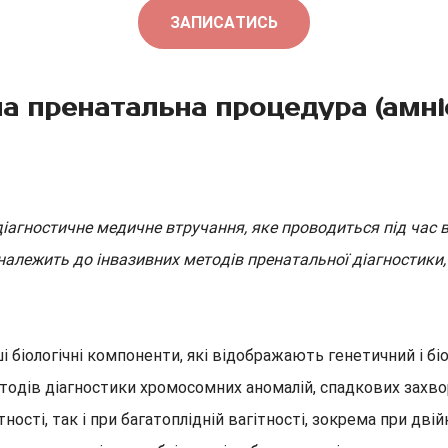
ЗАПИСАТИСЬ
на пренатальна процедура (амні
діагностичне медичне втручання, яке проводиться під час 
алежить до інвазивних методів пренатальної діагностики,
ші біологічні компоненти, які відображають генетичний і б
тодів діагностики хромосомних аномалій, спадкових захв
сті, так і при багатоплідній вагітності, зокрема при двій