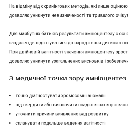
На відміну від скринінгових методів, які лише оцінюю
дозволяє уникнути невизначеності та тривалого очіку
Для майбутніх батьків результати амніоцентезу є ос
заздалегідь підготуватися до народження дитини з осо
При двійневій вагітності значення амніоцентезу зрос
дозволяє уникнути узагальнених висновків і забезпечи
З медичної точки зору амніоцентез
точно діагностувати хромосомні аномалії
підтвердити або виключити спадкові захворюванн
уточнити причину виявлених вад розвитку
спланувати подальше ведення вагітності