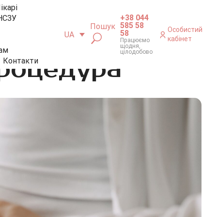
ікарі
+38 044
НСЗУ
585 58
Пошук
Особистий
58
UA
кабінет
Працюємо
щодня,
ам
цілодобово
процедура
Контакти