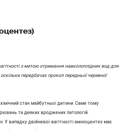
оцентез)
вагітності з метою отримання навколоплідних вод для
 оскільки передбачає прокол передньої черевної
іохімічний стан майбутньої дитини. Саме тому
орювань та деяких вроджених патологій.
ні. У випадку двійневої вагітності амніоцентез має