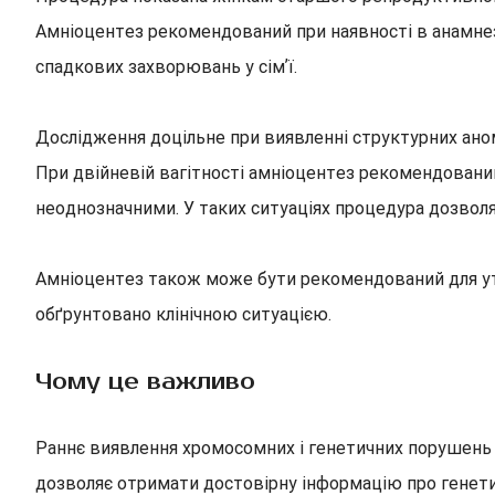
Амніоцентез рекомендований при наявності в анамне
спадкових захворювань у сімʼї.
Дослідження доцільне при виявленні структурних аном
При двійневій вагітності амніоцентез рекомендований 
неоднозначними. У таких ситуаціях процедура дозволя
Амніоцентез також може бути рекомендований для уточ
обґрунтовано клінічною ситуацією.
Чому це важливо
Раннє виявлення хромосомних і генетичних порушень 
дозволяє отримати достовірну інформацію про генети