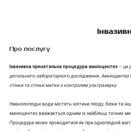
Інвазив
Про послугу
Інвазивна пренатальна процедура амніоцентез
–
це 
детального лабораторного дослідження. Амніоцентез н
стінки та стінки матки з контролем ультразвуку.
Навколоплідні води містять клітини плоду, білки та ін
амніоцентез вважається одним із найбільш точних ме
Процедура може проводитися як при одноплідній вагітно