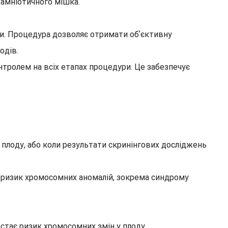
о амніотичного мішка.
ки. Процедура дозволяє отримати обʼєктивну
одів.
тролем на всіх етапах процедури. Це забезпечує
плоду, або коли результати скринінгових досліджень
й ризик хромосомних аномалій, зокрема синдрому
остає ризик хромосомних змін у плоду.