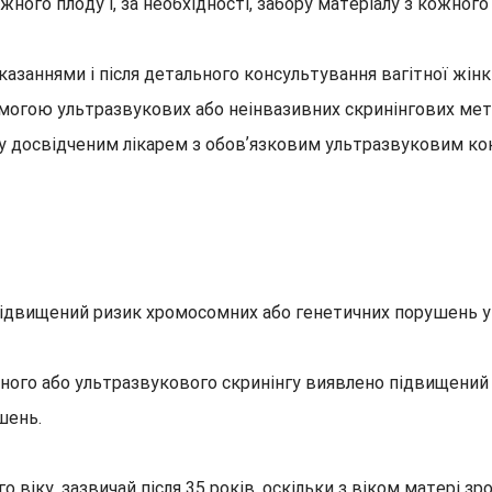
жного плоду і, за необхідності, забору матеріалу з кожног
заннями і після детального консультування вагітної жін
могою ультразвукових або неінвазивних скринінгових мет
 досвідченим лікарем з обовʼязковим ультразвуковим кон
підвищений ризик хромосомних або генетичних порушень у 
чного або ультразвукового скринінгу виявлено підвищени
шень.
іку, зазвичай після 35 років, оскільки з віком матері зр