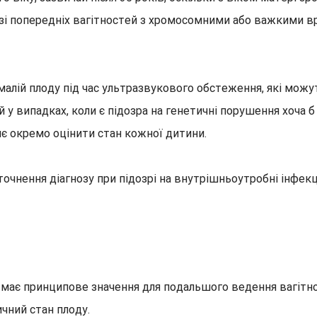
зі попередніх вагітностей з хромосомними або важкими в
алій плоду під час ультразвукового обстеження, які можу
у випадках, коли є підозра на генетичні порушення хоча б 
є окремо оцінити стан кожної дитини.
нення діагнозу при підозрі на внутрішньоутробні інфекці
має принципове значення для подальшого ведення вагітно
чний стан плоду.