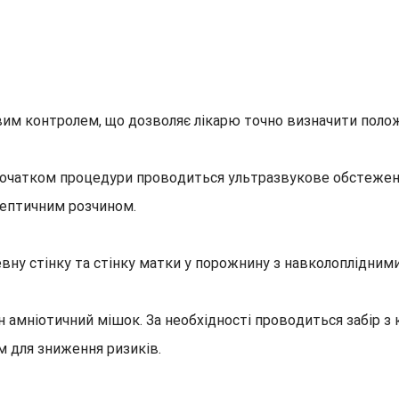
им контролем, що дозволяє лікарю точно визначити полож
початком процедури проводиться ультразвукове обстеження
септичним розчином.
ну стінку та стінку матки у порожнину з навколоплідними 
жен амніотичний мішок. За необхідності проводиться забір
м для зниження ризиків.