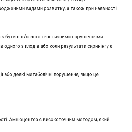
родженими вадами розвитку, а також при наявності
ть бути повʼязані з генетичними порушеннями.
в одного з плодів або коли результати скринінгу є
ї або деякі метаболічні порушення, якщо це
сті. Амніоцентез є високоточним методом, який