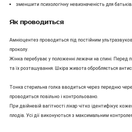
зменшити психологічну невизначеність для батьків
Як проводиться
Амніоцентез проводиться під постійним ультразвуков
проколу.
Жінка перебуває у положенні лежачи на спині. Перед 
та їх розташування. Шкіра живота обробляється анти
Тонка стерильна голка вводиться через передню черев
проводиться повільно і контрольовано.
При двійневій вагітності лікар чітко ідентифікує ко
плодів. Усі дії виконуються з максимальним контроле