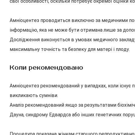
свої особливості, оскільки потребує окремої оцінки ко
Амніоцентез проводиться виключно за медичними пока
інформацію, яка не може бути отримана лише за допо
Дослідження виконується в умовах медичного закладу
максимальну точність та безпеку для матері і плоду.
Коли рекомендовано
Амніоцентез рекомендований у випадках, коли існує 
викликають сумніви.
Аналіз рекомендований якщо за результатами біохімі
Дауна, синдрому Едвардса або інших генетичних пору
Процедура показана жінкам старшого репродуктивного в