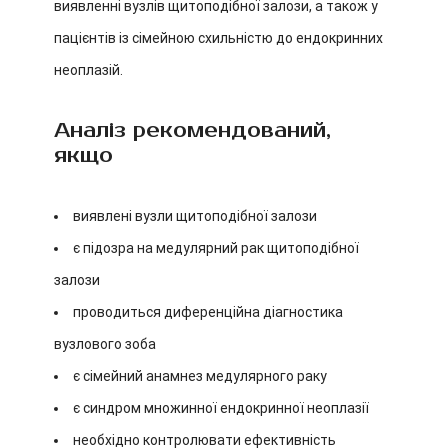
виявленні вузлів щитоподібної залози, а також у
пацієнтів із сімейною схильністю до ендокринних
неоплазій.
Аналіз рекомендований,
якщо
виявлені вузли щитоподібної залози
є підозра на медулярний рак щитоподібної
залози
проводиться диференційна діагностика
вузлового зоба
є сімейний анамнез медулярного раку
є синдром множинної ендокринної неоплазії
необхідно контролювати ефективність