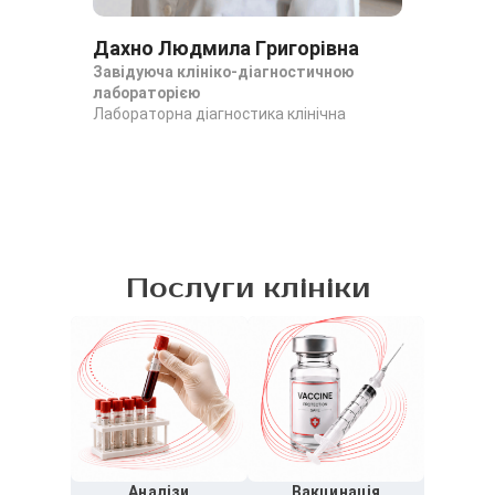
Дахно Людмила Григорівна
Да
Завідуюча клініко-діагностичною
За
лабораторією
ла
Лабораторна діагностика клінічна
Лаб
Послуги клініки
Аналізи
Вакцинація