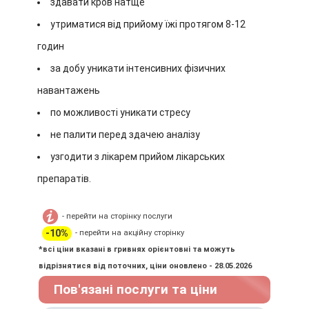
здавати кров натще
утриматися від прийому їжі протягом 8-12
годин
за добу уникати інтенсивних фізичних
навантажень
по можливості уникати стресу
не палити перед здачею аналізу
узгодити з лікарем прийом лікарських
препаратів.
- перейти на сторінку послуги
-10%
- перейти на акційну сторінку
*всі ціни вказані в гривнях орієнтовні та можуть
відрізнятися від поточних, ціни оновлено - 28.05.2026
Пов'язані послуги та ціни