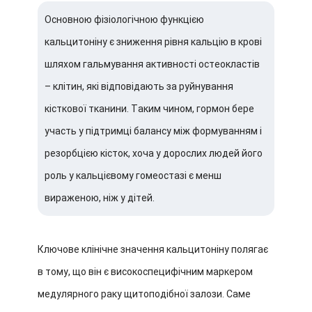
Основною фізіологічною функцією
кальцитоніну є зниження рівня кальцію в крові
шляхом гальмування активності остеокластів
– клітин, які відповідають за руйнування
кісткової тканини. Таким чином, гормон бере
участь у підтримці балансу між формуванням і
резорбцією кісток, хоча у дорослих людей його
роль у кальцієвому гомеостазі є менш
вираженою, ніж у дітей.
Ключове клінічне значення кальцитоніну полягає
в тому, що він є високоспецифічним маркером
медулярного раку щитоподібної залози. Саме