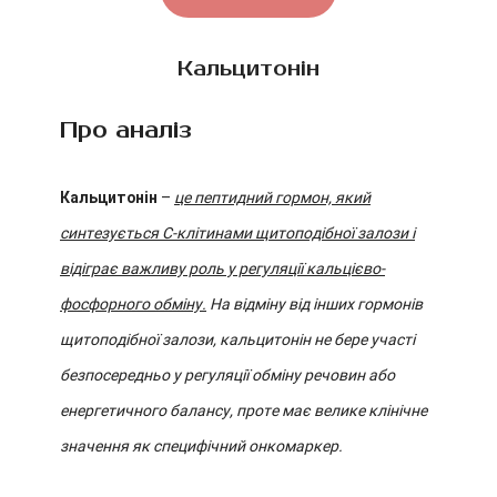
Кальцитонін
Про аналіз
Кальцитонін
–
це пептидний гормон, який
синтезується С-клітинами щитоподібної залози і
відіграє важливу роль у регуляції кальцієво-
фосфорного обміну.
На відміну від інших гормонів
щитоподібної залози, кальцитонін не бере участі
безпосередньо у регуляції обміну речовин або
енергетичного балансу, проте має велике клінічне
значення як специфічний онкомаркер.