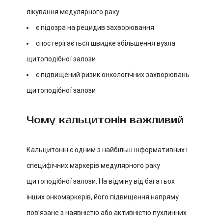
лікування медулярного раку
є підозра на рецидив захворювання
спостерігається швидке збільшення вузла
щитоподібної залози
є підвищений ризик онкологічних захворювань
щитоподібної залози
Чому кальцитонін важливий
Кальцитонін є одним з найбільш інформативних і
специфічних маркерів медулярного раку
щитоподібної залози. На відміну від багатьох
інших онкомаркерів, його підвищення напряму
пов’язане з наявністю або активністю пухлинних