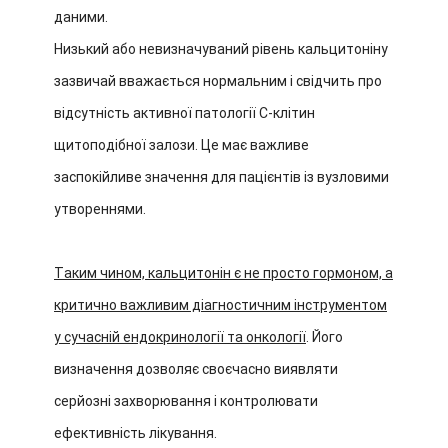
даними.
Низький або невизначуваний рівень кальцитоніну
зазвичай вважається нормальним і свідчить про
відсутність активної патології С-клітин
щитоподібної залози. Це має важливе
заспокійливе значення для пацієнтів із вузловими
утвореннями.
Таким чином, кальцитонін є не просто гормоном, а
критично важливим діагностичним інструментом
у сучасній ендокринології та онкології
. Його
визначення дозволяє своєчасно виявляти
серйозні захворювання і контролювати
ефективність лікування.