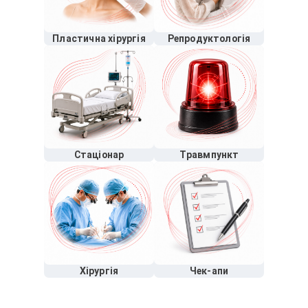
Пластична хірургія
Репродуктологія
Стаціонар
Травмпункт
Хірургія
Чек-апи