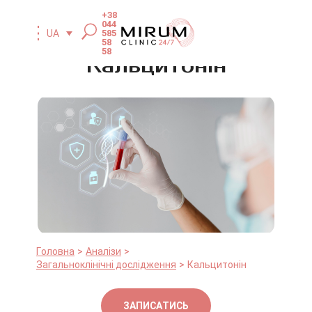
+38
044
585
UA
58
58
Кальцитонін
Головна
Аналізи
Загальноклінічні дослідження
Кальцитонін
ЗАПИСАТИСЬ