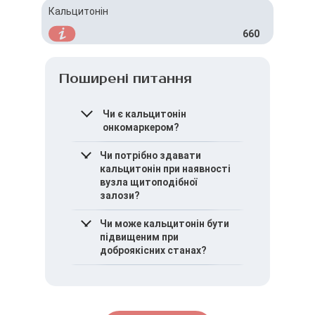
Кальцитонін
660
Поширені питання
Чи є кальцитонін
онкомаркером?
Так, це специфічний
Чи потрібно здавати
маркер медулярного раку
кальцитонін при наявності
щитоподібної залози
вузла щитоподібної
залози?
Так, цей аналіз
Чи може кальцитонін бути
рекомендований для
підвищеним при
виключення медулярного
доброякісних станах?
раку
Так, інколи можливе
помірне підвищення без
злоякісного процесу