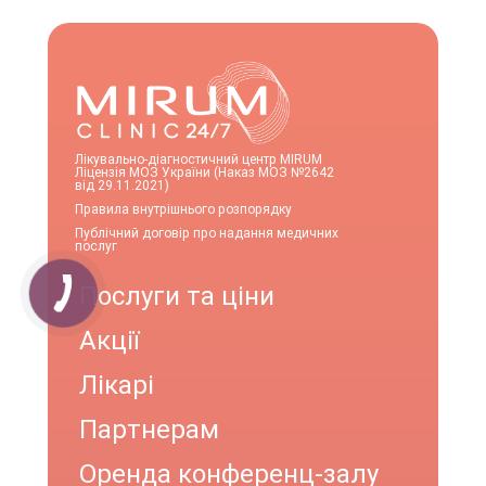
Лікувально-діагностичний центр MIRUM
Ліцензія МОЗ України (Наказ МОЗ №2642
від 29.11.2021)
Правила внутрішнього розпорядку
Публічний договір про надання медичних
послуг
Послуги та ціни
Акції
Лікарі
Партнерам
Оренда конференц-залу