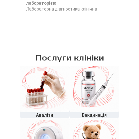
лабораторією
ла
Лабораторна діагностика клінічна
Лаб
Послуги клініки
Аналізи
Вакцинація