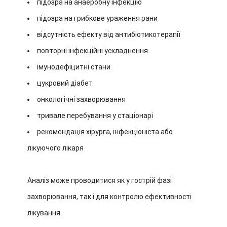
підозра на анаеробну інфекцію
підозра на грибкове ураження рани
відсутність ефекту від антибіотикотерапії
повторні інфекційні ускладнення
імунодефіцитні стани
цукровий діабет
онкологічні захворювання
тривале перебування у стаціонарі
рекомендація хірурга, інфекціоніста або
лікуючого лікаря
Аналіз може проводитися як у гострій фазі
захворювання, так і для контролю ефективності
лікування.