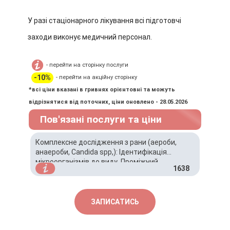
У разі стаціонарного лікування всі підготовчі
заходи виконує медичний персонал.
- перейти на сторінку послуги
-10%
- перейти на акційну сторінку
*всі ціни вказані в гривнях орієнтовні та можуть
відрізнятися від поточних, ціни оновлено - 28.05.2026
Пов'язані послуги та ціни
Комплексне дослідження з рани (аероби,
анаероби, Candida spp,): Ідентифікація
мікроорганізмів до виду, Проміжний
1638
результат, Антибіотикограма з МІК,
Антимікотикограма,
ЗАПИСАТИСЬ