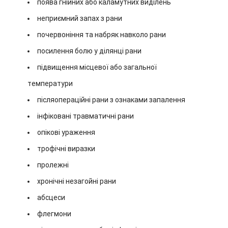
поява гнійних або каламутних виділень
неприємний запах з рани
почервоніння та набряк навколо рани
посилення болю у ділянці рани
підвищення місцевої або загальної
температури
післяопераційні рани з ознаками запалення
інфіковані травматичні рани
опікові ураження
трофічні виразки
пролежні
хронічні незагойні рани
абсцеси
флегмони