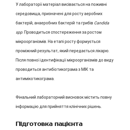
У лабораторії матеріал висівається на поживні
середовища, призначені для росту аеробних
бактерій, анаеробних бактерій та грибів
Candida
spp
. Проводиться спостереження за ростом
мікроорганізмів.
На етапі росту формується
проміжний результат, який передається лікарю.
Після повної ідентифікації мікроорганізмів до виду
проводиться антибіотикограма з МІК та
антимікотикограма.
Фінальний лабораторний висновок містить повну
інформацію для прийняття клінічних рішень.
Підготовка пацієнта