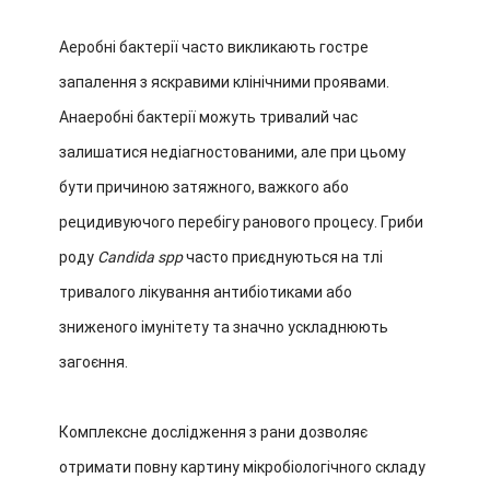
Аеробні бактерії часто викликають гостре
запалення з яскравими клінічними проявами.
Анаеробні бактерії можуть тривалий час
залишатися недіагностованими, але при цьому
бути причиною затяжного, важкого або
рецидивуючого перебігу ранового процесу. Гриби
роду
Candida spp
часто приєднуються на тлі
тривалого лікування антибіотиками або
зниженого імунітету та значно ускладнюють
загоєння.
Комплексне дослідження з рани дозволяє
отримати повну картину мікробіологічного складу