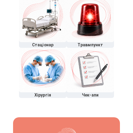
Стаціонар
Травмпункт
Хірургія
Чек-апи