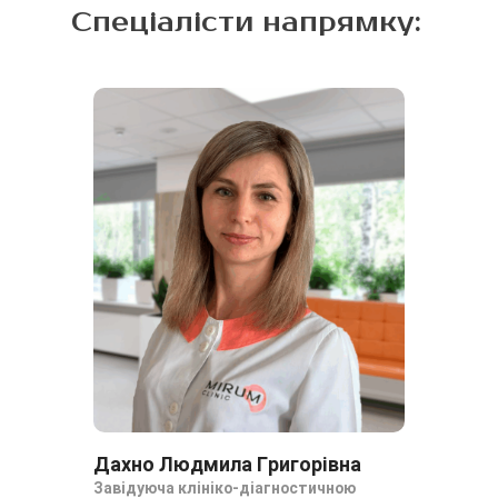
Спеціалісти напрямку:
Дахно Людмила Григорівна
Да
Завідуюча клініко-діагностичною
За