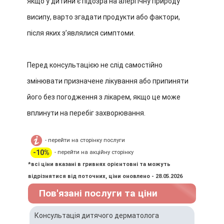
Якщо у дитини є підозра на алергічну природу
висипу, варто згадати продукти або фактори,
після яких зʼявлялися симптоми.
Перед консультацією не слід самостійно
змінювати призначене лікування або припиняти
його без погодження з лікарем, якщо це може
вплинути на перебіг захворювання.
- перейти на сторінку послуги
-10%
- перейти на акційну сторінку
*всі ціни вказані в гривнях орієнтовні та можуть
відрізнятися від поточних, ціни оновлено - 28.05.2026
Пов'язані послуги та ціни
Консультація дитячого дерматолога