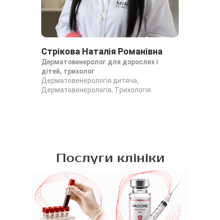
Стрікова Наталія Романівна
Ів
Дерматовенеролог для дорослих і
Дер
дітей, трихолог
ко
Дерматовенерологія дитяча,
Дер
Дерматовенерологія, Трихологія
Кос
Послуги клініки