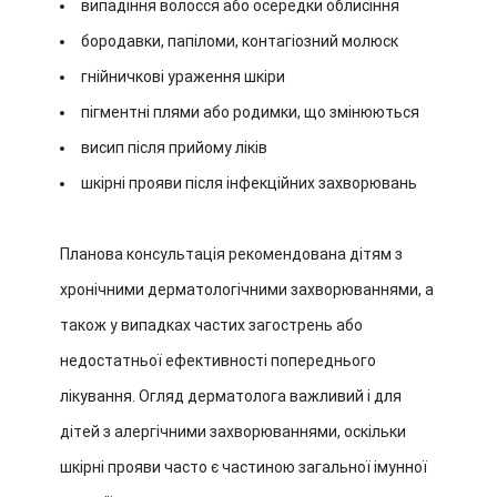
випадіння волосся або осередки облисіння
бородавки, папіломи, контагіозний молюск
гнійничкові ураження шкіри
пігментні плями або родимки, що змінюються
висип після прийому ліків
шкірні прояви після інфекційних захворювань
Планова консультація рекомендована дітям з
хронічними дерматологічними захворюваннями, а
також у випадках частих загострень або
недостатньої ефективності попереднього
лікування. Огляд дерматолога важливий і для
дітей з алергічними захворюваннями, оскільки
шкірні прояви часто є частиною загальної імунної