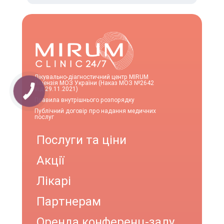
Лікувально-діагностичний центр MIRUM
Ліцензія МОЗ України (Наказ МОЗ №2642
від 29.11.2021)
Правила внутрішнього розпорядку
Публічний договір про надання медичних
послуг
Послуги та ціни
Акції
Лікарі
Партнерам
Оренда конференц-залу