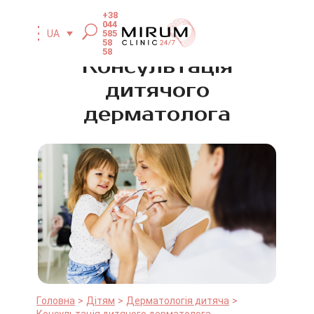
+38
044
585
UA
58
58
Консультація
дитячого
дерматолога
Головна
Дітям
Дерматологія дитяча