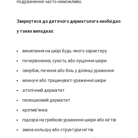
подразнення часто неможливо.
Звернутися до дитячого дерматолога необхідно
у таких випадках:
висипання на шкірі будь-якого характеру
почервоніння, сухість або лущення шкіри
свербіж, печіння або біль у ділянці ураження
мокнучі або тріщинуваті ураження шкіри
атопічний дерматит
пелюшковий дерматит
кропивʼянка
підозра на грибкові ураження шкіри або нігтів
зміна кольору або структури нігтів