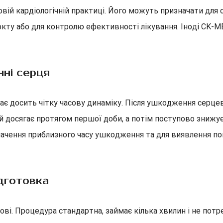
ановій кардіологічній практиці. Його можуть призначати д
кту або для контролю ефективності лікування. Іноді CK-
ні серця
ає досить чітку часову динаміку. Після ушкодження серцев
ай досягає протягом першої доби, а потім поступово знижу
ачення приблизного часу ушкодження та для виявлення по
ідготовка
і. Процедура стандартна, займає кілька хвилин і не потре