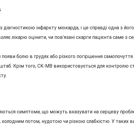
B
з діагностикою інфаркту міокарда, і це справді одна з йо
ляє лікарю оцінити, чи пов’язані скарги пацієнта саме з 
 появи болю в грудях або різкого погіршення самопочуття.
таб. Крім того, CK-MB використовується для контролю стан
ту.
ляються симптоми, що можуть вказувати на серцеву проблем
, холодним потом, нудотою чи різкою слабкістю. У таких 