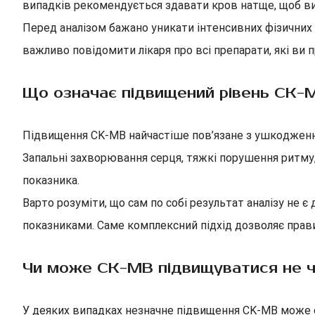
випадків рекомендується здавати кров натще, щоб в
Перед аналізом бажано уникати інтенсивних фізичних 
важливо повідомити лікаря про всі препарати, які ви п
Що означає підвищений рівень CK-
Підвищення CK-MB найчастіше пов’язане з ушкодження
Запальні захворювання серця, тяжкі порушення ритму
показника.
Варто розуміти, що сам по собі результат аналізу не
показниками. Саме комплексний підхід дозволяє прав
Чи може CK-MB підвищуватися не ч
У деяких випадках незначне підвищення CK-MB може сп