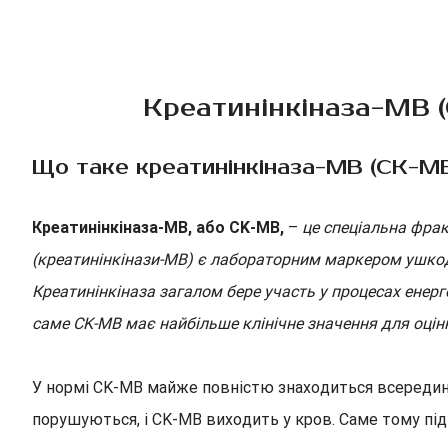
Креатинінкіназа-МВ (C
Що таке креатинінкіназа-МВ (CK-M
Креатинінкіназа-МВ, або CK-MB,
–
це спеціальна фрак
(креатинінкінази-МВ) є лабораторним маркером ушкодж
Креатинінкіназа загалом бере участь у процесах енерг
саме CK-MB має найбільше клінічне значення для оцінк
У нормі CK-MB майже повністю знаходиться всередині
порушуються, і CK-MB виходить у кров. Саме тому пі