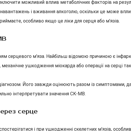
иключити можливий вплив метаболічних факторів на резул
навантажень і вживання алкоголю, оскільки це може вплив
риймаєте, особливо якщо це ліки для серця або м’язів.
MB
м серцевого м’яза. Найбільш відомою причиною є інфаркт
, механічне ушкодження міокарда або операції на серці т
 є діагнозом. Його завжди оцінюють разом із симптомами,
ильно інтерпретувати значення CK-MB.
ерез серце
остерігатися і при ушкодженні скелетних м’язів, особлив