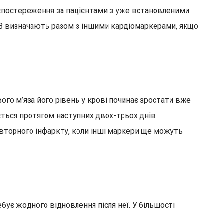
ля спостереження за пацієнтами з уже встановленими
MB визначають разом з іншими кардіомаркерами, якщо
ого м’яза його рівень у крові починає зростати вже
ється протягом наступних двох-трьох днів.
вторного інфаркту, коли інші маркери ще можуть
бує жодного відновлення після неї. У більшості