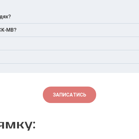
удях?
ю або профілактичної оцінки.
 CK-MB?
а рівень креатинінкінази, тому важлива правильна підгот
 при підозрі на інфаркт.
е свідчити про серйозний стан, що потребує лікування.
ЗАПИСАТИСЬ
ямку: