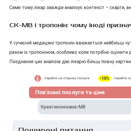
Саме тому лікар завжди аналізує контекст – скарги, а
CK-MB і тропонін: чому іноді призн
У сучасній медицині тропонін вважається найбільш 
разом із тропоніном, особливо коли потрібно оцінити
Поєднання цих аналізів дає лікарю більш повну картин
-10%
- перейти на сторінку послуги
- перейти н
Пов'язані послуги та ціни
Креатинінкіназа-МВ
Поширені питання