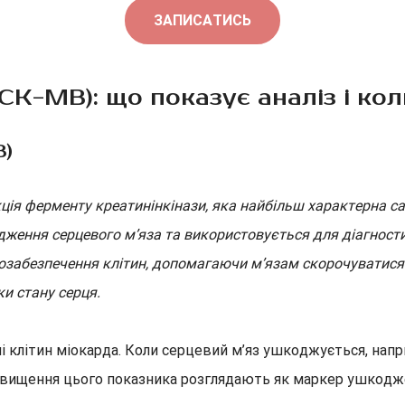
ЗАПИСАТИСЬ
K-MB): що показує аналіз і кол
B)
ція ферменту креатинінкінази, яка найбільш характерна са
ення серцевого м’яза та використовується для діагностик
озабезпечення клітин, допомагаючи м’язам скорочуватися. 
и стану серця.
 клітин міокарда. Коли серцевий м’яз ушкоджується, напр
двищення цього показника розглядають як маркер ушкодже