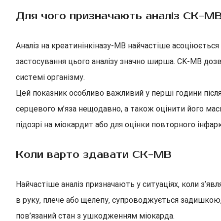
Для чого призначають аналіз CK-M
Аналіз на креатинінкіназу-МВ найчастіше асоціюється 
застосування цього аналізу значно ширша. CK-MB дозво
системі організму.
Цей показник особливо важливий у перші години після
серцевого м’яза нещодавно, а також оцінити його масш
підозрі на міокардит або для оцінки повторного інфарк
Коли варто здавати CK-MB
Найчастіше аналіз призначають у ситуаціях, коли з’яв
в руку, плече або щелепу, супроводжується задишкою
пов’язаний стан з ушкодженням міокарда.