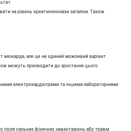
ьтат.
ати на рівень креатинінкінази загалом. Також
 міокарда, але це не єдиний можливий варіант.
акож можуть призводити до зростання цього
 даними електрокардіограми та іншими лабораторними
о після сильних фізичних навантажень або травм.