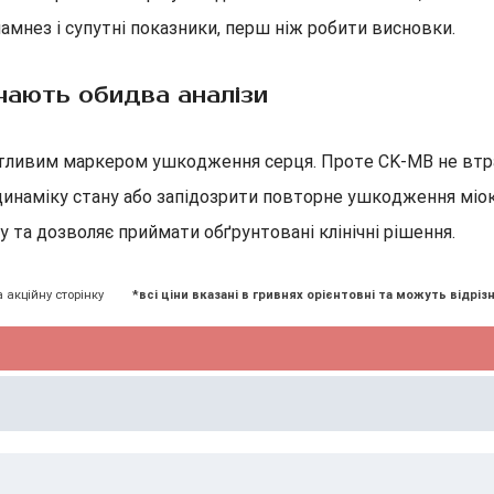
намнез і супутні показники, перш ніж робити висновки.
ачають обидва аналізи
чутливим маркером ушкодження серця. Проте CK-MB не втр
 динаміку стану або запідозрити повторне ушкодження міо
у та дозволяє приймати обґрунтовані клінічні рішення.
а акційну сторінку
*всі ціни вказані в гривнях орієнтовні та можуть відрізн