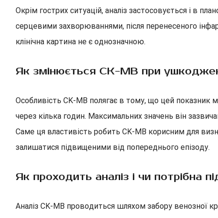
Окрім гострих ситуацій, аналіз застосовується і в пл
серцевими захворюваннями, після перенесеного інфар
клінічна картина не є однозначною.
Як змінюється CK-MB при ушкоджен
Особливість CK-MB полягає в тому, що цей показник м
через кілька годин. Максимальних значень він зазвич
Саме ця властивість робить CK-MB корисним для визн
залишатися підвищеними від попереднього епізоду.
Як проходить аналіз і чи потрібна п
Аналіз CK-MB проводиться шляхом забору венозної кров