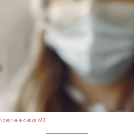
Креатинінкіназа-МВ