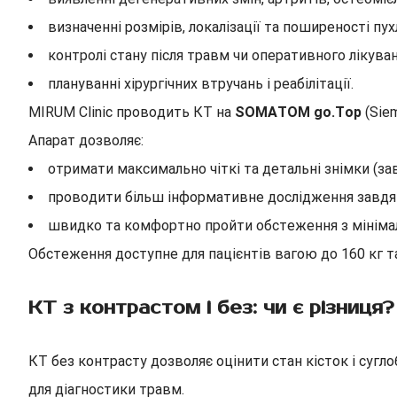
визначенні розмірів, локалізації та поширеності пухл
контролі стану після травм чи оперативного лікуван
плануванні хірургічних втручань і реабілітації.
MIRUM Clinic проводить КТ на
SOMATOM go.Top
(Sie
Апарат дозволяє:
отримати максимально чіткі та детальні знімки (зав
проводити більш інформативне дослідження завдя
швидко та комфортно пройти обстеження з мінім
Обстеження доступне для пацієнтів вагою до 160 кг та
КТ з контрастом і без: чи є різниця?
КТ без контрасту дозволяє оцінити стан кісток і сугл
для діагностики травм.