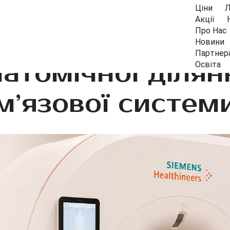
Ціни
Л
Акції
Про Нас
Новини
Партнер
натомічної ділян
Освіта
м’язової систем