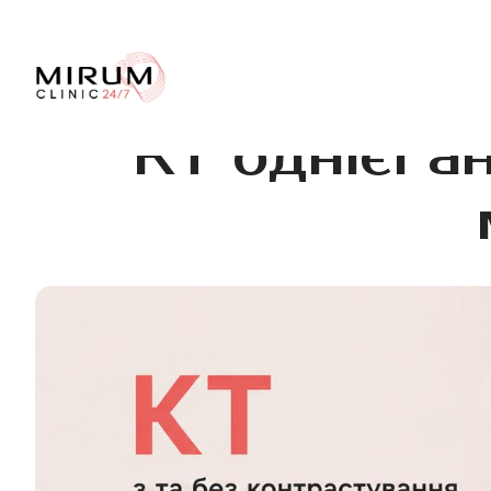
КТ однієї а