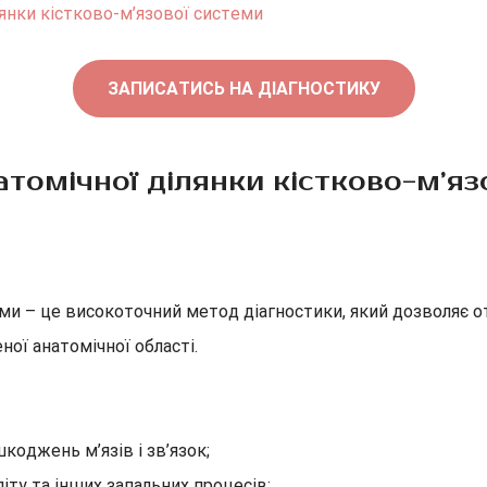
лянки кістково-м’язової системи
ЗАПИСАТИСЬ НА ДІАГНОСТИКУ
атомічної ділянки кістково-м’я
еми – це високоточний метод діагностики, який дозволяє о
еної анатомічної області.
коджень м’язів і зв’язок;
іту та інших запальних процесів;