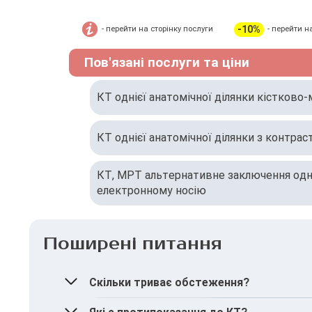
-10%
- перейти на сторінку послуги
- перейти н
Пов'язані послуги та ціни
КТ однієї анатомічної ділянки кістково-
КТ однієї анатомічної ділянки з контра
КТ, МРТ альтернативне заключення одніє
електронному носію
Поширені питання
Скільки триває обстеження?