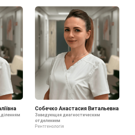
ліївна
Собечко Анастасия Витальевна
Б
дділенням
Заведующая диагностическим
А
отделением
Р
Рентгенологія
Р