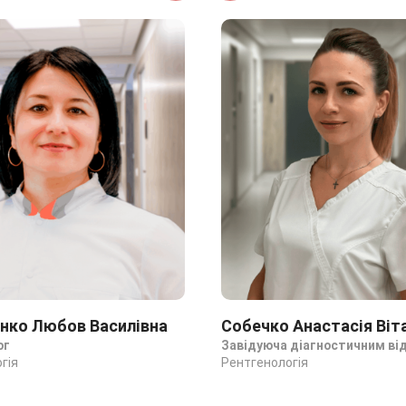
нко Любов Василівна
Собечко Анастасія Віта
ог
Завідуюча діагностичним ві
гія
Рентгенологія