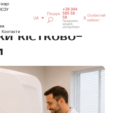
ікарі
+38 044
НСЗУ
585 58
Пошук
Особистий
58
UA
кабінет
Працюємо
щодня,
ам
цілодобово
ки кістково-
Контакти
и