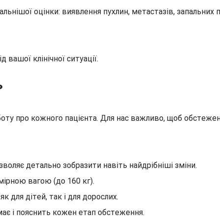
льнішої оцінки: виявлення пухлин, метастазів, запальних п
 вашої клінічної ситуації.
?
рботу про кожного пацієнта. Для нас важливо, щоб обстеже
воляє детально зобразити навіть найдрібніші зміни.
ірною вагою (до 160 кг).
 для дітей, так і для дорослих.
ає і пояснить кожен етап обстеження.