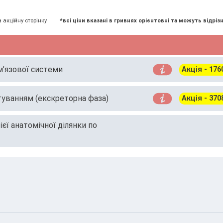
а акційну сторінку
*всі ціни вказані в гривнях орієнтовні та можуть відрізн
м’язової системи
Акція - 176
стуванням (екскреторна фаза)
Акція - 370
ї анатомічної ділянки по