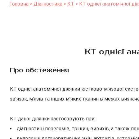
Головна
Діагностика
КТ
КТ однієї анатомічної ді
КТ однієї ан
Про обстеження
КТ однієї анатомічної ділянки кістково-м’язової сист
зв’язок, м’язів та інших м’яких тканин в межах визнач
КТ даної ділянки застосовують при:
діагностиці переломів, тріщин, вивихів, а також пош
виявленні дегенеративних змін, артритів, остеомієл