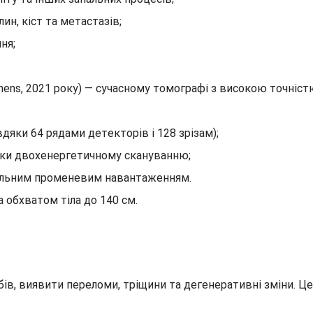
ин, кіст та метастазів;
ня;
mens, 2021 року) — сучасному томографі з високою точніс
дяки 64 рядами детекторів і 128 зрізам);
ки двохенергетичному скануванню;
альним променевим навантаженням.
 обхватом тіла до 140 см.
обів, виявити переломи, тріщини та дегенеративні зміни. Ц