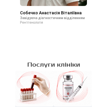
Собечко Анастасія Віталіївна
Ба
Завідуюча діагностичним відділенням
Ан
Рентгенологія
Рен
Рен
Послуги клініки