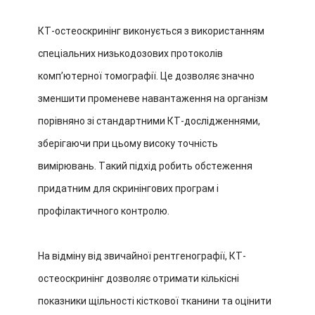
КТ-остеоскринінг виконується з використанням
спеціальних низькодозових протоколів
комп’ютерної томографії. Це дозволяє значно
зменшити променеве навантаження на організм
порівняно зі стандартними КТ-дослідженнями,
зберігаючи при цьому високу точність
вимірювань. Такий підхід робить обстеження
придатним для скринінгових програм і
профілактичного контролю.
На відміну від звичайної рентгенографії, КТ-
остеоскринінг дозволяє отримати кількісні
показники щільності кісткової тканини та оцінити