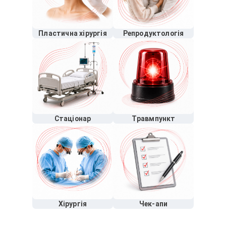
Пластична хірургія
Репродуктологія
Стаціонар
Травмпункт
Хірургія
Чек-апи