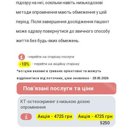
підозру на неї, оскільки навіть низькодозові
методи опромінення мають обмеження у цей
період.
Після завершення дослідження пацієнт
може одразу повернутися до звичного способу
життя без будь-яких обмежень.
- перейти на сторінку послуги
-10%
- перейти на акційну сторінку
*всі ціни вказані в гривнях орієнтовні та можуть
відрізнятися від поточних, ціни оновлено - 28.05.2026
Пов'язані послуги та ціни
КТ-остеоскринінг з низькою дозою
опромінення
Акція - 4725 грн
Акція - 4725 грн
5250