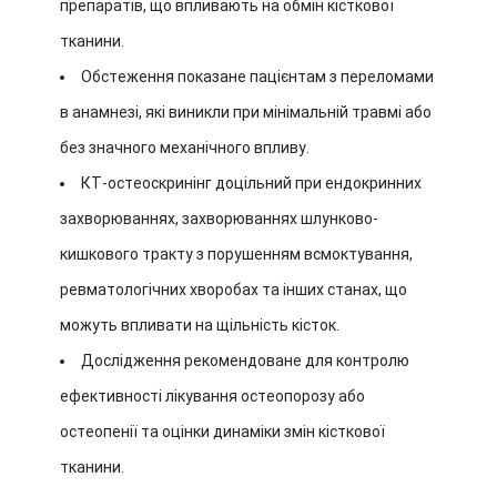
препаратів, що впливають на обмін кісткової
тканини.
Обстеження показане пацієнтам з переломами
в анамнезі, які виникли при мінімальній травмі або
без значного механічного впливу.
КТ-остеоскринінг доцільний при ендокринних
захворюваннях, захворюваннях шлунково-
кишкового тракту з порушенням всмоктування,
ревматологічних хворобах та інших станах, що
можуть впливати на щільність кісток.
Дослідження рекомендоване для контролю
ефективності лікування остеопорозу або
остеопенії та оцінки динаміки змін кісткової
тканини.