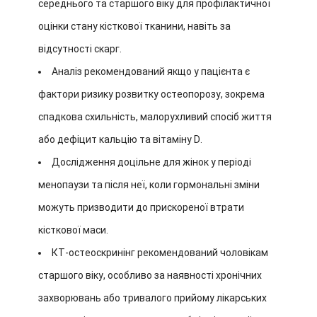
середнього та старшого віку для профілактичної
оцінки стану кісткової тканини, навіть за
відсутності скарг.
Аналіз рекомендований якщо у пацієнта є
фактори ризику розвитку остеопорозу, зокрема
спадкова схильність, малорухливий спосіб життя
або дефіцит кальцію та вітаміну D.
Дослідження доцільне для жінок у періоді
менопаузи та після неї, коли гормональні зміни
можуть призводити до прискореної втрати
кісткової маси.
КТ-остеоскринінг рекомендований чоловікам
старшого віку, особливо за наявності хронічних
захворювань або тривалого прийому лікарських