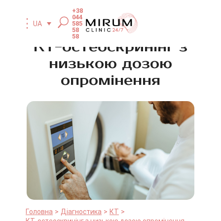
+38
044
585
UA
58
58
КТ-остеоскринінг з
низькою дозою
опромінення
Головна
Діагностика
КТ