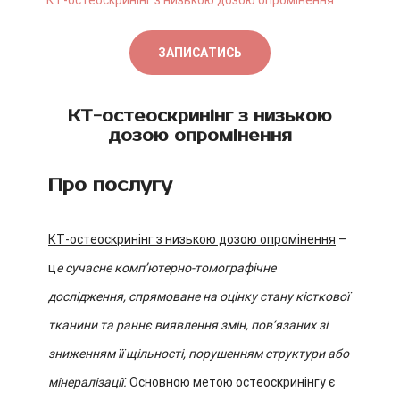
КТ-остеоскринінг з низькою дозою опромінення
ЗАПИСАТИСЬ
КТ-остеоскринінг з низькою
дозою опромінення
Про послугу
КТ-остеоскринінг з низькою дозою опромінення
–
ц
е сучасне комп’ютерно-томографічне
дослідження, спрямоване на оцінку стану кісткової
тканини та раннє виявлення змін, пов’язаних зі
зниженням її щільності, порушенням структури або
мінералізації.
Основною метою остеоскринінгу є