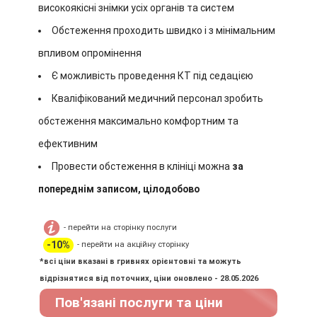
високоякісні знімки усіх органів та систем
Обстеження проходить швидко і з мінімальним
впливом опромінення
Є можливість проведення КТ під седацією
Кваліфікований медичний персонал зробить
обстеження максимально комфортним та
ефективним
Провести обстеження в клініці можна
за
попереднім записом, цілодобово
- перейти на сторінку послуги
-10%
- перейти на акційну сторінку
*всі ціни вказані в гривнях орієнтовні та можуть
відрізнятися від поточних, ціни оновлено - 28.05.2026
Пов'язані послуги та ціни