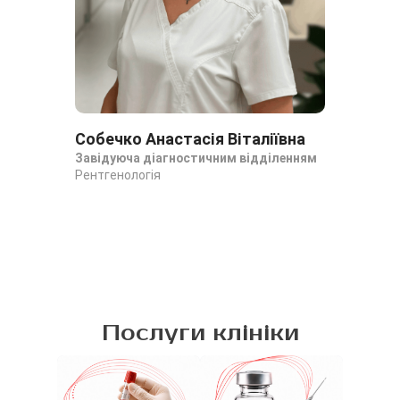
Собечко Анастасія Віталіївна
Ба
Завідуюча діагностичним відділенням
Ан
Рентгенологія
Рен
Рен
Послуги клініки