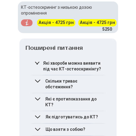
КТ-остеоскринінг з низькою дозою
опромінення
Акція - 4725 грн
Акція - 4725 грн
5250
Поширені питання
Які хвороби можна виявити
під час КТ-остеоскринінгу?
Остеопороз, переломи
Скільки триває
різної складності,
обстеження?
деформації кісток,
пухлини у кістковій
КТ проводиться в
Які є протипоказання до
тканині.
середньому за 10–15
КТ?
хвилин.
Як підготуватись до КТ?
Вагітність
Алергія на контрастну
речовину
Проконсультуйтеся з
Що взяти з собою?
Вік до 14 років
лікарем перед