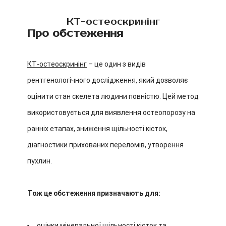
КТ-остеоскринінг
Про обстеження
КТ-остеоскринінг
– це один з видів
рентгенологічного дослідження, який дозволяє
оцінити стан скелета людини повністю. Цей метод
використовується для виявлення остеопорозу на
ранніх етапах, зниження щільності кісток,
діагностики прихованих переломів, утворення
пухлин.
Тож це обстеження призначають для:
оцінки мінеральної щільності кісток та