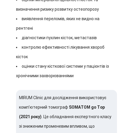
визначення ризику розвитку остеопорозу
виявлення переломів, яких не видно на
рентгені
діагностики пухлин кісток, метастазів
контролю ефективності лікування хвороб
кісток
оцінки стану кісткової системи у пацієнтів із
хронічними захворюваннями
MIRUM Clinic для дослідження використовує
комп’ютерний томограф
SOMATOM go Top
(2021 року)
. Це обладнання експертного класу
зі зниженим променевим впливом, що