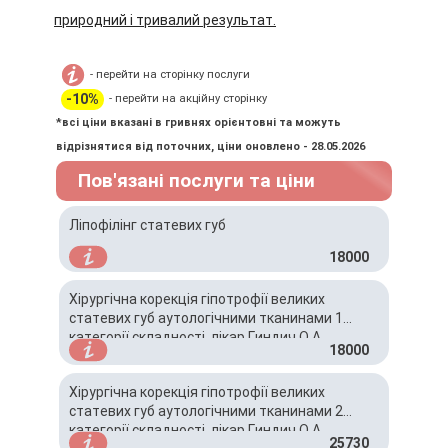
природний і тривалий результат.
- перейти на сторінку послуги
-10%
- перейти на акційну сторінку
*всі ціни вказані в гривнях орієнтовні та можуть
відрізнятися від поточних, ціни оновлено - 28.05.2026
Пов'язані послуги та ціни
Ліпофілінг статевих губ
18000
Хірургічна корекція гіпотрофії великих
статевих губ аутологічними тканинами 1
категорії складності, лікар Гиндич О.А.
18000
Хірургічна корекція гіпотрофії великих
статевих губ аутологічними тканинами 2
категорії складності, лікар Гиндич О.А.
25730