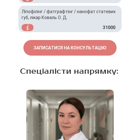
Ліпофілінг / фатграфтінг / нанофат статевих
губ, лікар Коваль О. Д.
31000
ЗАПИСАТИСЯ НА КОНСУЛЬТАЦІЮ
Спеціалісти напрямку: