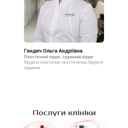
Гиндич Ольга Андріївна
Ко
Пластичний хірург, судинний хірург
Хір
Хірургія пластична та естетична, Хірургія
хір
судинна
Онк
пла
Послуги клініки