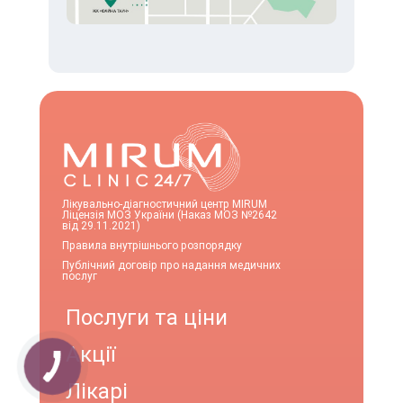
Лікувально-діагностичний центр MIRUM
Ліцензія МОЗ України (Наказ МОЗ №2642
від 29.11.2021)
Правила внутрішнього розпорядку
Публічний договір про надання медичних
послуг
Послуги та ціни
Акції
Лікарі