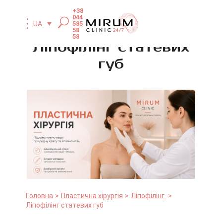
+38
044
585
UA
58
58
Ліпофілінг статевих
губ
Головна
Пластична хірургія
Ліпофілінг
Ліпофілінг статевих губ