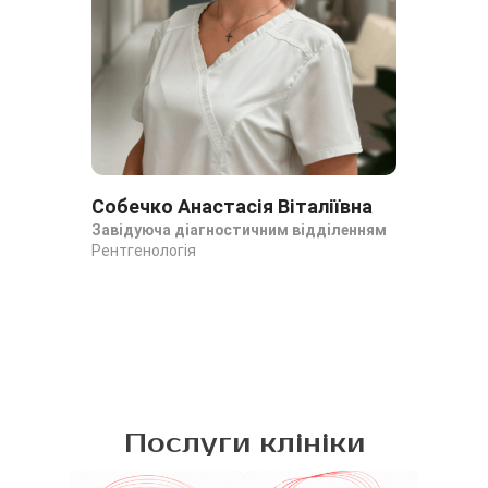
Собечко Анастасія Віталіївна
Ба
Завідуюча діагностичним відділенням
Ан
Рентгенологія
Рен
Рен
Послуги клініки