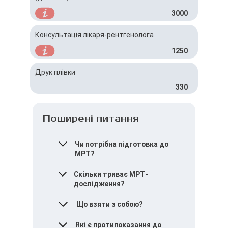
3000
Консультація лікаря-рентгенолога
1250
Друк плівки
330
Поширені питання
Чи потрібна підготовка до
МРТ?
Для МРТ без контрасту
Скільки триває МРТ-
особлива підготовка не
дослідження?
потрібна.
У середньому 20-40
Що взяти з собою?
хвилин.
Паспорт одного з батьків,
Які є протипоказання до