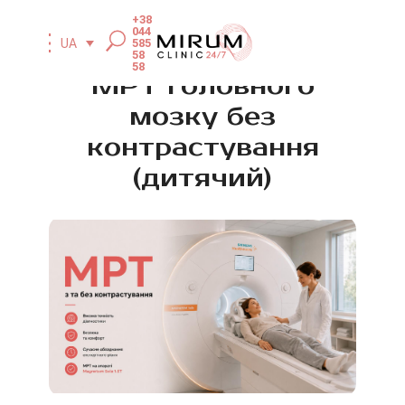
+38
044
585
UA
58
58
МРТ головного
мозку без
контрастування
(дитячий)