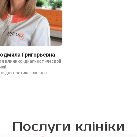
юдмила Григорьевна
я клинико-диагностической
ией
а діагностика клінічна
Послуги клініки