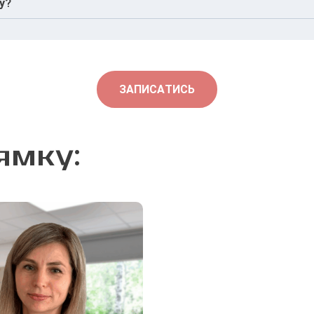
атрію.
зу?
є значного впливу.
ЗАПИСАТИСЬ
ямку: