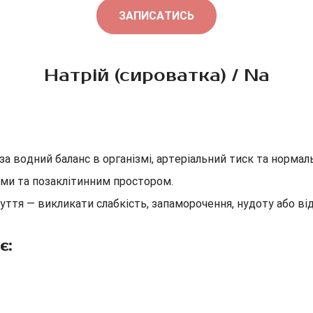
ЗАПИСАТИСЬ
Натрій (сироватка) / Na
за водний баланс в організмі, артеріальний тиск та норма
ами та позаклітинним простором.
тя — викликати слабкість, запаморочення, нудоту або відч
є: