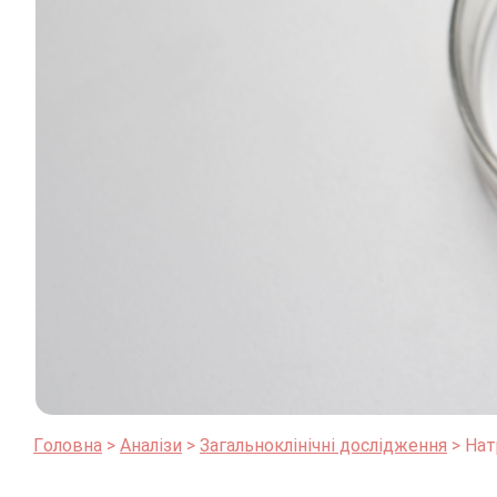
Головна
Аналізи
Загальноклінічні дослідження
Нат