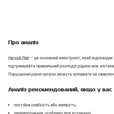
Про аналіз
Натрій (Na)
– це основний електроліт, який відповідає 
підтримувати правильний розподіл рідини між клітин
Порушення рівня натрію можуть впливати на самопочут
Аналіз рекомендований, якщо у вас 
постійна слабкість або млявість;
запаморочення, особливо при вставанні;