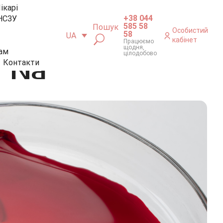
ікарі
+38 044
НСЗУ
585 58
Пошук
Особистий
58
UA
кабінет
Працюємо
щодня,
ам
цілодобово
/ Na
Контакти