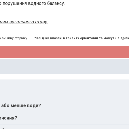
о порушення водного балансу.
ням загального стану.
а акційну сторінку
*всі ціни вказані в гривнях орієнтовні та можуть відрізн
е або менше води?
го режиму.
очення?