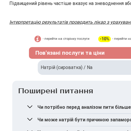
Підвищений рівень частіше вказує на зневоднення аб
Інтерпретацію результатів проводить лікар з урахуван
-10%
- перейти на сторінку послуги
- перейти н
Пов'язані послуги та ціни
Натрій (сироватка) / Na
Поширені питання
Чи потрібно перед аналізом пити більш
Ні, важливо дотримуватися звичного питно
Чи може натрій бути причиною запамор