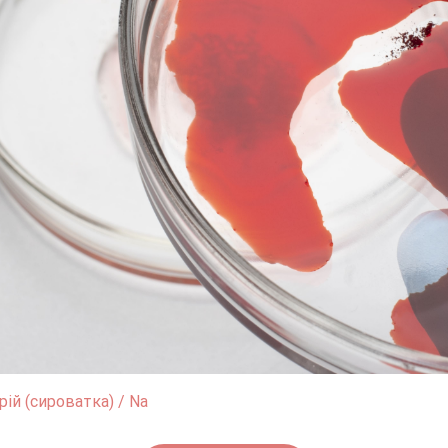
рій (сироватка) / Na