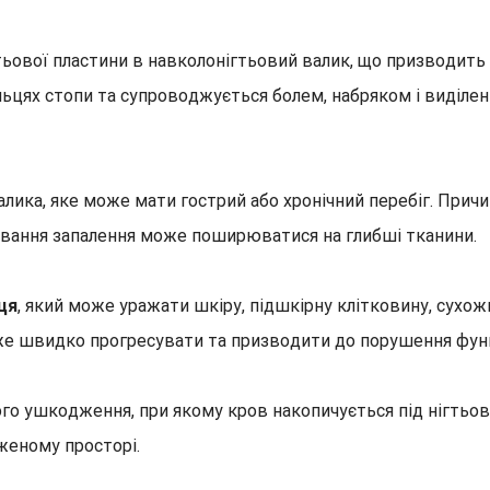
тьової пластини в навколонігтьовий валик, що призводить 
альцях стопи та супроводжується болем, набряком і виділен
алика, яке може мати гострий або хронічний перебіг. Прич
ікування запалення може поширюватися на глибші тканини.
ця
, який може уражати шкіру, підшкірну клітковину, сухожи
же швидко прогресувати та призводити до порушення функц
ого ушкодження, при якому кров накопичується під нігть
женому просторі.