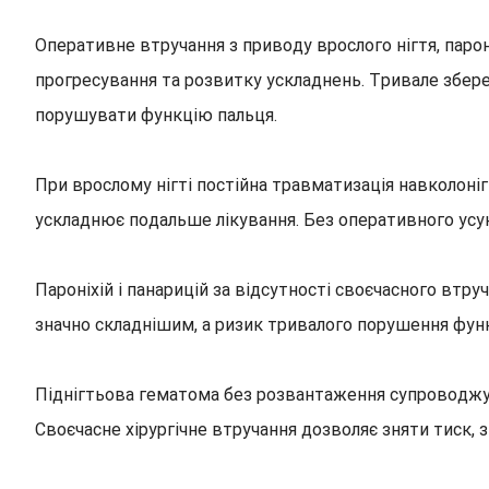
Оперативне втручання з приводу врослого нігтя, парон
прогресування та розвитку ускладнень. Тривале збер
порушувати функцію пальця.
При врослому нігті постійна травматизація навколоні
ускладнює подальше лікування. Без оперативного усу
Пароніхій і панарицій за відсутності своєчасного втру
значно складнішим, а ризик тривалого порушення функ
Піднігтьова гематома без розвантаження супроводжує
Своєчасне хірургічне втручання дозволяє зняти тиск, 