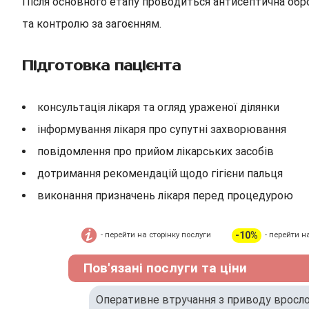
Після основного етапу проводиться антисептична обр
та контролю за загоєнням.
Підготовка пацієнта
консультація лікаря та огляд ураженої ділянки
інформування лікаря про супутні захворювання
повідомлення про прийом лікарських засобів
дотримання рекомендацій щодо гігієни пальця
виконання призначень лікаря перед процедурою
-10%
- перейти на сторінку послуги
- перейти н
Пов'язані послуги та ціни
Оперативне втручання з приводу врослог