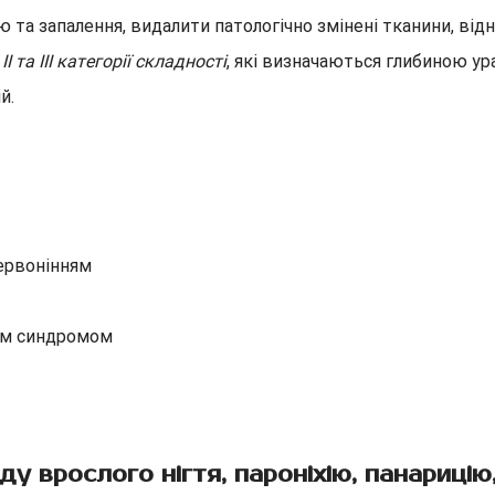
та запалення, видалити патологічно змінені тканини, від
, II та III категорії складності
, які визначаються глибиною у
й.
червонінням
им синдромом
у врослого нігтя, пароніхію, панарицію