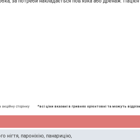
обка, за потреби накладається пов’язка або дренаж. Паці
а акційну сторінку
*всі ціни вказані в гривнях орієнтовні та можуть відрізн
о нігтя, пароніхію, панарицію,