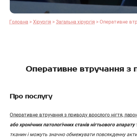
Головна
Хірургія
Загальна хірургія
Оперативне втру
Оперативне втручання з пр
Про послугу
Оперативне втручання з приводу врослого нігтя, парон
або хронічних патологічних станів нігтьового апарату
тканин і можуть значно обмежувати повсякденну актив