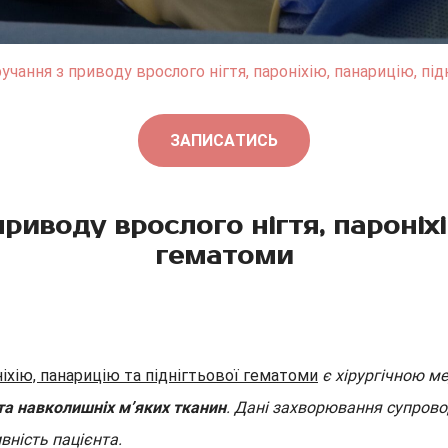
чання з приводу врослого нігтя, пароніхію, панарицію, пі
ЗАПИСАТИСЬ
иводу врослого нігтя, пароніхі
гематоми
іхію, панарицію та піднігтьової гематоми
є хірургічною 
 та навколишніх м’яких тканин
. Дані захворювання супров
ність пацієнта.