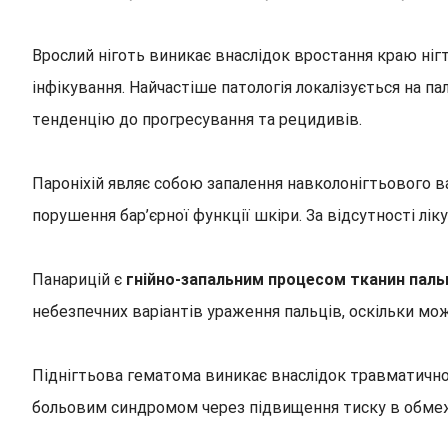
Врослий ніготь виникає внаслідок вростання краю ніг
інфікування. Найчастіше патологія локалізується на п
тенденцію до прогресування та рецидивів.
Пароніхій являє собою запалення навколонігтьового в
порушення бар’єрної функції шкіри. За відсутності л
Панарицій є
гнійно-запальним процесом тканин паль
небезпечних варіантів ураження пальців, оскільки мо
Піднігтьова гематома виникає внаслідок травматичн
больовим синдромом через підвищення тиску в обме