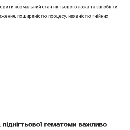
новити нормальний стан нігтьового ложа та запобігти
раження, поширеністю процесу, наявністю гнійних
, піднігтьової гематоми важливо