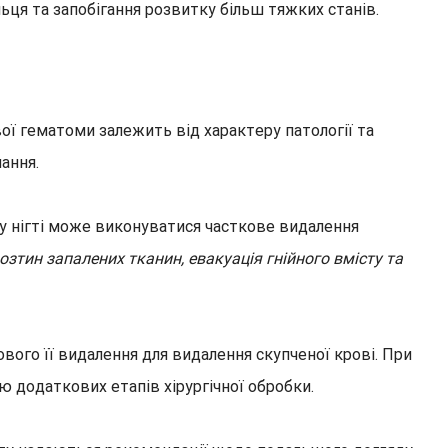
ьця та запобігання розвитку більш тяжких станів.
ої гематоми залежить від характеру патології та
ання.
у нігті може виконуватися часткове видалення
озтин запалених тканин, евакуація гнійного вмісту та
вого її видалення для видалення скупченої крові. При
тю додаткових етапів хірургічної обробки.