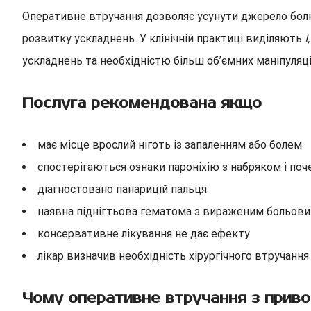
Оперативне втручання дозволяє усунути джерело болю 
розвитку ускладнень. У клінічній практиці виділяють
I
ускладнень та необхідністю більш об’ємних маніпуляці
Послуга рекомендована якщо
має місце врослий ніготь із запаленням або болем
спостерігаються ознаки пароніхію з набряком і по
діагностовано панарицій пальця
наявна піднігтьова гематома з вираженим больов
консервативне лікування не дає ефекту
лікар визначив необхідність хірургічного втручання
Чому оперативне втручання з привод