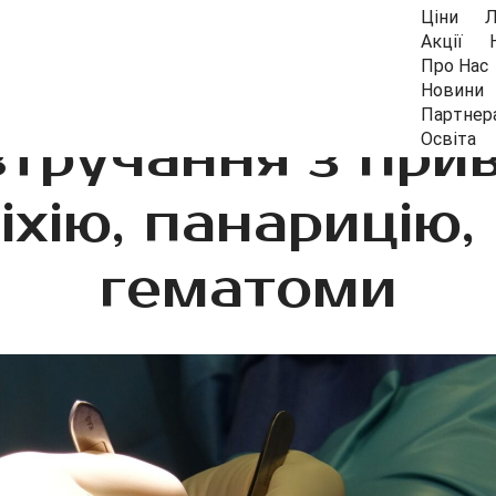
Ціни
Л
Акції
Про Нас
Новини
Партнер
тручання з при
Освіта
іхію, панарицію,
гематоми