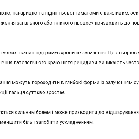
іхію, панарицію та піднігтьової гематоми є важливим, оск
еження запального або гнійного процесу призводить до по
гтьових тканин підтримує хронічне запалення. Це створює 
нення патологічного краю нігтя рецидиви виникають часто
чання можуть переходити в глибокі форми із залученням сух
ції пальця суттєво зростає.
ться сильним болем і може призводити до відшарування н
зменшити біль і запобігти ускладненням.