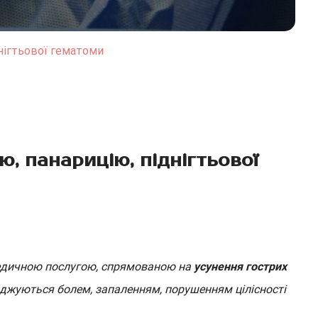
днігтьової гематоми
ю, панарицію, піднігтьової
медичною послугою, спрямованою на
усунення гострих
оджуються болем, запаленням, порушенням цілісності