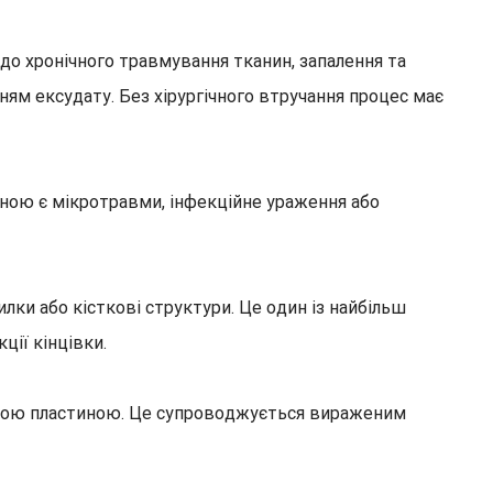
до хронічного травмування тканин, запалення та
ням ексудату. Без хірургічного втручання процес має
иною є мікротравми, інфекційне ураження або
лки або кісткові структури. Це один із найбільш
ії кінцівки.
овою пластиною. Це супроводжується вираженим