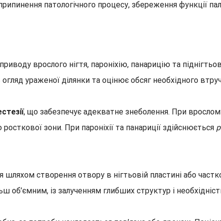
припинення патологічного процесу, збереження функції пал
иводу врослого нігтя, пароніхію, панарицію та піднігтьов
 огляд ураженої ділянки та оцінює обсяг необхідного втруч
естезії
, що забезпечує адекватне знеболення. При врослом
 росткової зони. При пароніхії та панариції здійснюється
р
 шляхом створення отвору в нігтьовій пластині або частко
ільш об’ємним, із залученням глибших структур і необхідніс