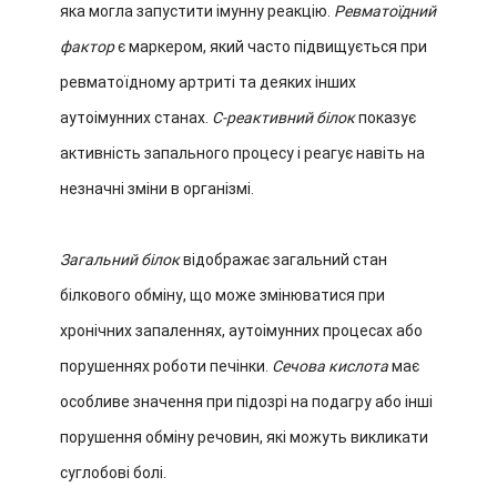
яка могла запустити імунну реакцію.
Ревматоїдний
фактор
є маркером, який часто підвищується при
ревматоїдному артриті та деяких інших
аутоімунних станах.
С-реактивний білок
показує
активність запального процесу і реагує навіть на
незначні зміни в організмі.
Загальний білок
відображає загальний стан
білкового обміну, що може змінюватися при
хронічних запаленнях, аутоімунних процесах або
порушеннях роботи печінки.
Сечова кислота
має
особливе значення при підозрі на подагру або інші
порушення обміну речовин, які можуть викликати
суглобові болі.