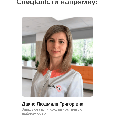
Спеціалісти напрямку:
Дахно Людмила Григорівна
Да
Завідуюча клініко-діагностичною
За
лабораторією
ла