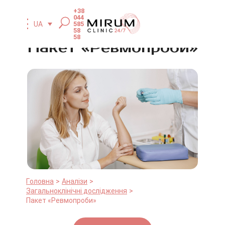
+38
044
585
UA
58
58
Пакет «Ревмопроби»
Головна
Аналізи
Загальноклінічні дослідження
Пакет «Ревмопроби»