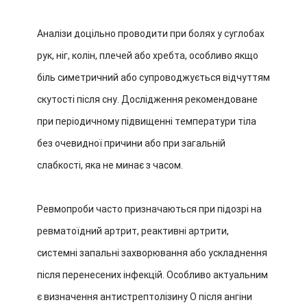
Аналізи доцільно проводити при болях у суглобах
рук, ніг, колін, плечей або хребта, особливо якщо
біль симетричний або супроводжується відчуттям
скутості після сну. Дослідження рекомендоване
при періодичному підвищенні температури тіла
без очевидної причини або при загальній
слабкості, яка не минає з часом.
Ревмопроби часто призначаються при підозрі на
ревматоїдний артрит, реактивні артрити,
системні запальні захворювання або ускладнення
після перенесених інфекцій. Особливо актуальним
є визначення антистрептолізину О після ангіни