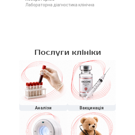
Лабораторна діагностика клінічна
Лаб
Послуги клініки
Аналізи
Вакцинація