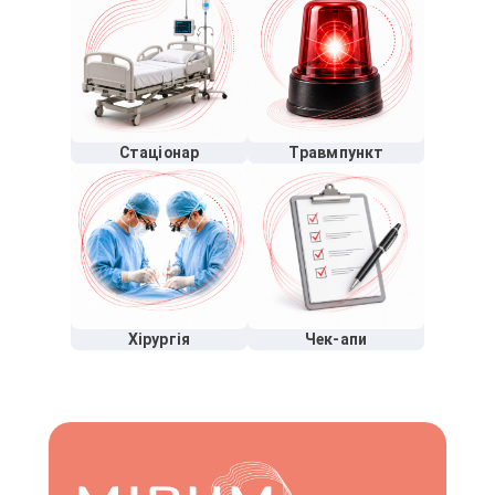
Стаціонар
Травмпункт
Хірургія
Чек-апи