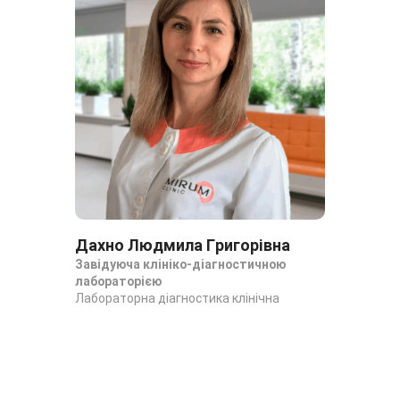
Дахно Людмила Григорівна
Да
Завідуюча клініко-діагностичною
За
лабораторією
ла
Лабораторна діагностика клінічна
Лаб