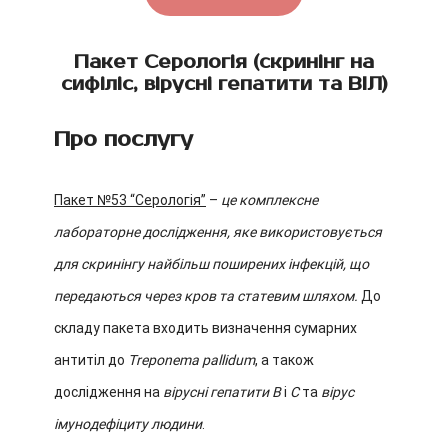
Пакет Серологія (скринінг на
сифіліс, вірусні гепатити та ВІЛ)
Про послугу
Пакет №53 “Серологія”
–
це комплексне
лабораторне дослідження, яке використовується
для скринінгу найбільш поширених інфекцій, що
передаються через кров та статевим шляхом.
До
складу пакета входить визначення сумарних
антитіл до
Treponema pallidum
, а також
дослідження на
вірусні гепатити В
і
С
та
вірус
імунодефіциту людини
.