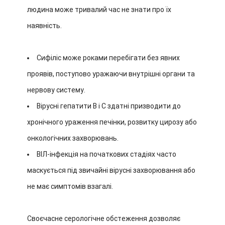
людина може тривалий час не знати про їх
наявність.
Сифіліс може роками перебігати без явних
проявів, поступово уражаючи внутрішні органи та
нервову систему.
Вірусні гепатити В і С здатні призводити до
хронічного ураження печінки, розвитку цирозу або
онкологічних захворювань.
ВІЛ-інфекція на початкових стадіях часто
маскується під звичайні вірусні захворювання або
не має симптомів взагалі.
Своєчасне серологічне обстеження дозволяє