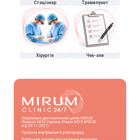
Стаціонар
Травмпункт
Хірургія
Чек-апи
Лікувально-діагностичний центр MIRUM
Ліцензія МОЗ України (Наказ МОЗ №2642
від 29.11.2021)
Правила внутрішнього розпорядку
Публічний договір про надання медичних