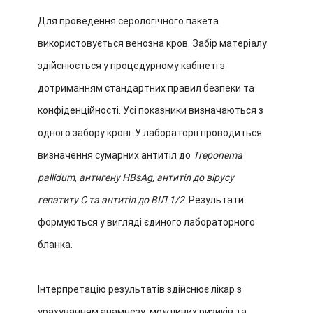
Для проведення серологічного пакета
використовується венозна кров. Забір матеріалу
здійснюється у процедурному кабінеті з
дотриманням стандартних правил безпеки та
конфіденційності. Усі показники визначаються з
одного забору крові.
У лабораторії проводиться
визначення сумарних антитіл до
Treponema
pallidum
,
антигену HBsAg, антитіл до вірусу
гепатиту С та антитіл до ВІЛ 1/2
. Результати
формуються у вигляді єдиного лабораторного
бланка.
Інтерпретацію результатів здійснює лікар з
урахуванням анамнезу, можливих ризиків та