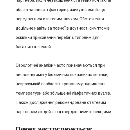
партнера, після незахищених статевих контактів
або за наявності факторів ризику інфекцій, що
передаються статевим шляхом. Обстеження
доцільне навіть за повної відсутності симптомів,
оскільки прихований перебіг є типовим для
багатьох інфекцій.
Серологічні аналізи часто призначаються при
виявленні змін у біохімічних показниках печінки,
незрозумілій слабкості, тривалому підвищенні
температури або збільшенні лімфатичних вузлів.
Також дослідження рекомендоване статевим
партнерам людей із підтвердженими інфекціями.
Пакет застосовується: