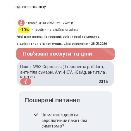
здачею аналізу.
- перейти на сторінку послуги
-10%
- перейти на акційну сторінку
*всі ціни вказані в гривнях орієнтовні та можуть
відрізнятися від поточних, ціни оновлено - 28.05.2026
Пов'язані послуги та ціни
Пакет №53 Серологія (Treponema pallidum,
антитіла сумарні, Anti-HCV, HBsAg, антитіла до
ВІЛ 1/2)
2315
Поширені питання
Чи можна здавати
серологічний пакет без
симптомів?