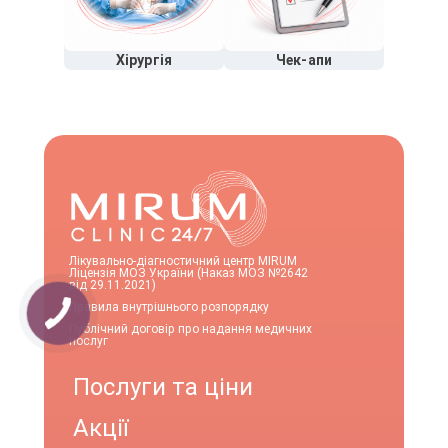
Хірургія
Чек-апи
Лікувально-діагностичний центр MIRUM
Ліцензія МОЗ України (Наказ МОЗ №2642
від 29.11.2021)
Правила внутрішнього розпорядку
Публічний договір про надання медичних
послуг
Послуги та ціни
Акції