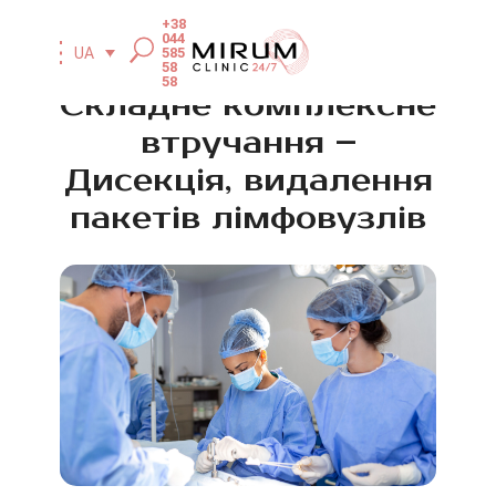
+38
044
585
UA
58
58
Складне комплексне
втручання –
Дисекція, видалення
пакетів лімфовузлів