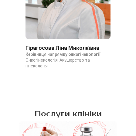
Гірагосова Ліна Миколаївна
Ги
Керівниця напрямку онкогінекології
Рук
Онкогінекологія, Акушерство та
онк
гінекологія
Онк
гін
Послуги клініки