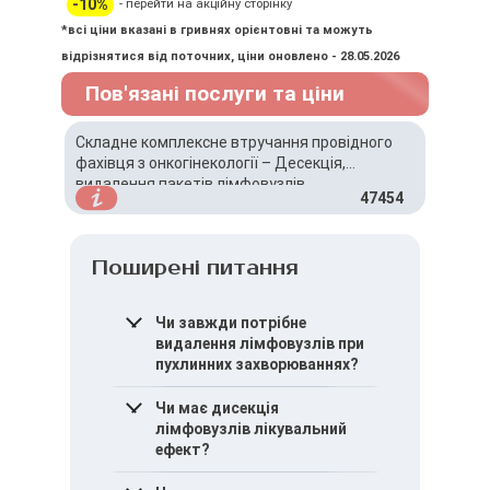
-10%
- перейти на акційну сторінку
*всі ціни вказані в гривнях орієнтовні та можуть
відрізнятися від поточних, ціни оновлено - 28.05.2026
Пов'язані послуги та ціни
Складне комплексне втручання провідного
фахівця з онкогінекології – Десекція,
видалення пакетів лімфовузлів
47454
Поширені питання
Чи завжди потрібне
видалення лімфовузлів при
пухлинних захворюваннях?
Ні, необхідність
Чи має дисекція
визначається
лімфовузлів лікувальний
індивідуально залежно від
ефект?
типу та поширеності