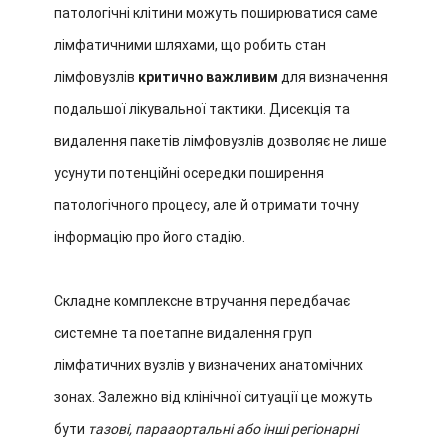
патологічні клітини можуть поширюватися саме
лімфатичними шляхами, що робить стан
лімфовузлів
критично важливим
для визначення
подальшої лікувальної тактики. Дисекція та
видалення пакетів лімфовузлів дозволяє не лише
усунути потенційні осередки поширення
патологічного процесу, але й отримати точну
інформацію про його стадію.
Складне комплексне втручання передбачає
системне та поетапне видалення груп
лімфатичних вузлів у визначених анатомічних
зонах. Залежно від клінічної ситуації це можуть
бути
тазові, парааортальні або інші регіонарні