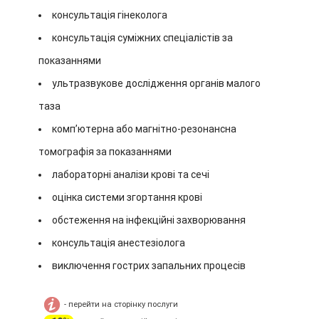
консультація гінеколога
консультація суміжних спеціалістів за
показаннями
ультразвукове дослідження органів малого
таза
комп’ютерна або магнітно-резонансна
томографія за показаннями
лабораторні аналізи крові та сечі
оцінка системи згортання крові
обстеження на інфекційні захворювання
консультація анестезіолога
виключення гострих запальних процесів
- перейти на сторінку послуги