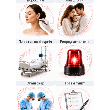
Дорослим
Онкологія
Пластична хірургія
Репродуктологія
Стаціонар
Травмпункт