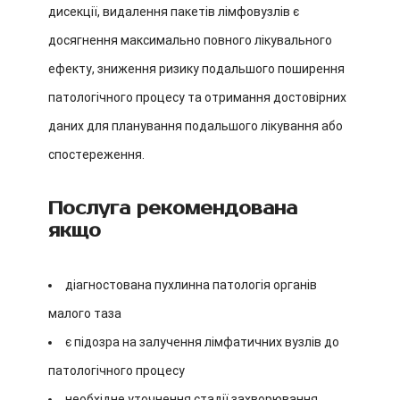
дисекції, видалення пакетів лімфовузлів є
досягнення максимально повного лікувального
ефекту, зниження ризику подальшого поширення
патологічного процесу та отримання достовірних
даних для планування подальшого лікування або
спостереження.
Послуга рекомендована
якщо
діагностована пухлинна патологія органів
малого таза
є підозра на залучення лімфатичних вузлів до
патологічного процесу
необхідне уточнення стадії захворювання