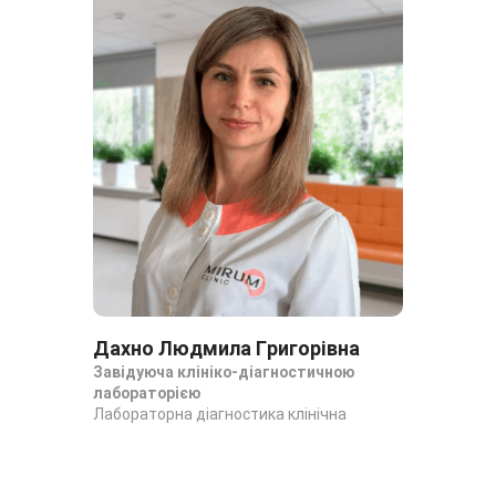
Дахно Людмила Григорівна
Да
Завідуюча клініко-діагностичною
За
лабораторією
ла
Лабораторна діагностика клінічна
Лаб