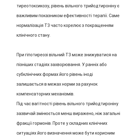
тиреотоксикозу, рівень вільного трийодтироніну є
важливим показником ефективності терапії. Саме
нормалізація T3 часто корелює з покращенням
клінічного стану.
При гіпотиреозі вільний T3 може знижуватися на
пізніших стадіях захворювання. У ранніх або
субклінічних формах його рівень іноді
залишається в межах норми за рахунок
компенсаторних механізмів.
Під час вагітності рівень вільного трийодтироніну
зазвичай змінюється менш виражено, ніж загальні
фракції гормонів. Проте у складних клінічних
ситуаціях його визначення може бути корисним