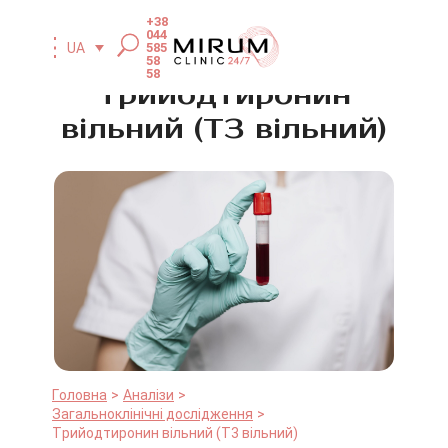
+38
044
585
UA
58
58
Трийодтиронин
вільний (T3 вільний)
Головна
Аналізи
Загальноклінічні дослідження
Трийодтиронин вільний (T3 вільний)