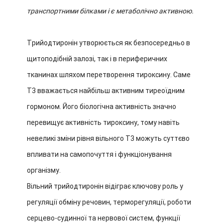
транспортними білками і є метаболічно активною.
Трийодтиронін утворюється як безпосередньо в
щитоподібній залозі, так і в периферичних
тканинах шляхом перетворення тироксину. Саме
T3 вважається найбільш активним тиреоїдним
гормоном. Його біологічна активність значно
перевищує активність тироксину, тому навіть
невеликі зміни рівня вільного T3 можуть суттєво
впливати на самопочуття і функціонування
організму.
Вільний трийодтиронін відіграє ключову роль у
регуляції обміну речовин, терморегуляції, роботи
серцево-судинної та нервової систем, функції