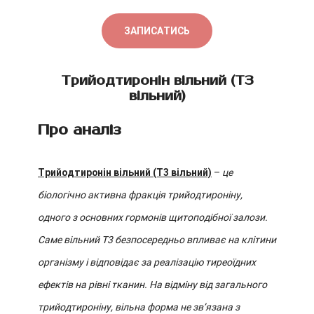
ЗАПИСАТИСЬ
Трийодтиронін вільний (T3
вільний)
Про аналіз
Трийодтиронін вільний (T3 вільний)
–
це
біологічно активна фракція трийодтироніну,
одного з основних гормонів щитоподібної залози.
Саме вільний T3 безпосередньо впливає на клітини
організму і відповідає за реалізацію тиреоїдних
ефектів на рівні тканин. На відміну від загального
трийодтироніну, вільна форма не зв’язана з