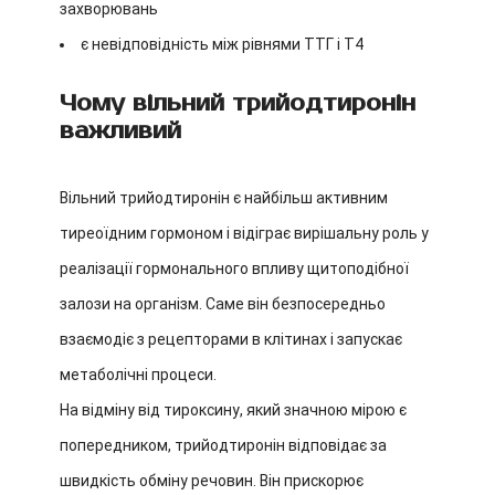
захворювань
є невідповідність між рівнями ТТГ і T4
Чому вільний трийодтиронін
важливий
Вільний трийодтиронін є найбільш активним
тиреоїдним гормоном і відіграє вирішальну роль у
реалізації гормонального впливу щитоподібної
залози на організм. Саме він безпосередньо
взаємодіє з рецепторами в клітинах і запускає
метаболічні процеси.
На відміну від тироксину, який значною мірою є
попередником, трийодтиронін відповідає за
швидкість обміну речовин. Він прискорює