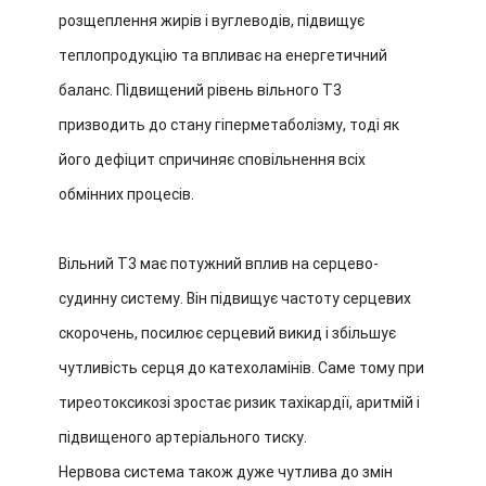
розщеплення жирів і вуглеводів, підвищує
теплопродукцію та впливає на енергетичний
баланс. Підвищений рівень вільного T3
призводить до стану гіперметаболізму, тоді як
його дефіцит спричиняє сповільнення всіх
обмінних процесів.
Вільний T3 має потужний вплив на серцево-
судинну систему. Він підвищує частоту серцевих
скорочень, посилює серцевий викид і збільшує
чутливість серця до катехоламінів. Саме тому при
тиреотоксикозі зростає ризик тахікардії, аритмій і
підвищеного артеріального тиску.
Нервова система також дуже чутлива до змін