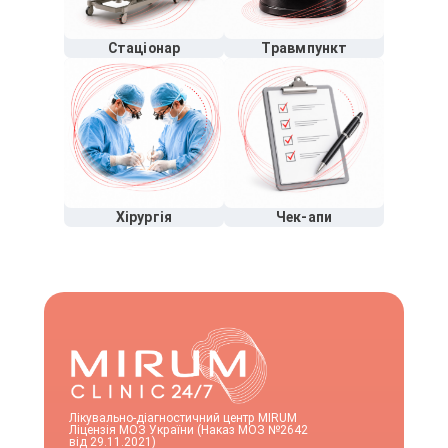
Стаціонар
Травмпункт
Хірургія
Чек-апи
Лікувально-діагностичний центр MIRUM
Ліцензія МОЗ України (Наказ МОЗ №2642
від 29.11.2021)