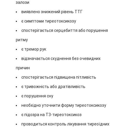
залози
виявлено знижений рівень ТТГ
є симптоми тиреотоксикозу
спостерігається серцебиття або порушення
ритму
є тремор рук
відзначається схуднення без очевидних
причин
спостерігається підвищена пітливість
є тривожність або дратівливість
є порушення сну
необхідно уточнити форму тиреотоксикозу
є підозра на T3-тиреотоксикоз
проводиться контроль лікування тиреоїдних