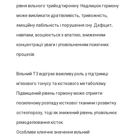
рівня вільного трийодтироніну. Надлишок гормону
може викликати дратівливість, тривожність,
емоційну лабільність і порушення сну. Дефіцит,
навпаки, асоціюється з апатією, зниженням
концентрації уваги і уповільненням психічних
процесів.
Вільний T3 відіграє важливу роль у підтримці
м’язового тонусу та кісткового метаболізму.
Підвищений рівень гормону може сприяти
посиленому розпаду кісткової тканини і розвитку
остеопорозу, тоді як знижений рівень уповільнює
ремоделювання кісток.
Особливе клінічне значення вільний