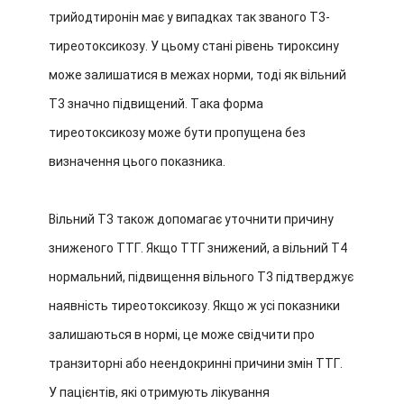
трийодтиронін має у випадках так званого T3-
тиреотоксикозу. У цьому стані рівень тироксину
може залишатися в межах норми, тоді як вільний
T3 значно підвищений. Така форма
тиреотоксикозу може бути пропущена без
визначення цього показника.
Вільний T3 також допомагає уточнити причину
зниженого ТТГ. Якщо ТТГ знижений, а вільний T4
нормальний, підвищення вільного T3 підтверджує
наявність тиреотоксикозу. Якщо ж усі показники
залишаються в нормі, це може свідчити про
транзиторні або неендокринні причини змін ТТГ.
У пацієнтів, які отримують лікування