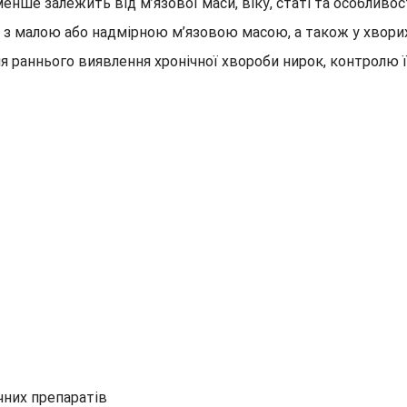
менше залежить від м’язової маси, віку, статі та особливо
тів з малою або надмірною м’язовою масою, а також у хвор
 раннього виявлення хронічної хвороби нирок, контролю її
чних препаратів