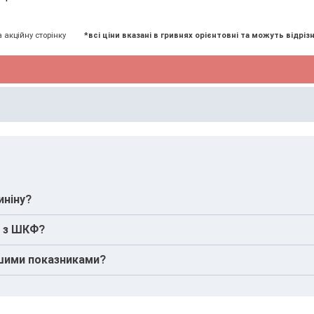
а акційну сторінку
*всі ціни вказані в гривнях орієнтовні та можуть відрізн
иніну?
и та способу життя, тому може точніше відображати функц
C з ШКФ?
трібна максимально точна оцінка роботи нирок або коли ре
ншими показниками?
а сечовиною для комплексної оцінки функції нирок.