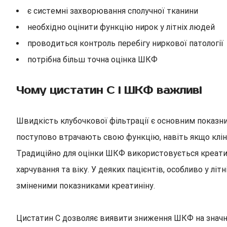
є системні захворювання сполучної тканини
необхідно оцінити функцію нирок у літніх людей
проводиться контроль перебігу ниркової патології
потрібна більш точна оцінка ШКФ
Чому цистатин С і ШКФ важливі
Швидкість клубочкової фільтрації є основним показни
поступово втрачають свою функцію, навіть якщо кліні
Традиційно для оцінки ШКФ використовується креатині
харчування та віку. У деяких пацієнтів, особливо у л
зміненими показниками креатиніну.
Цистатин С дозволяє виявити зниження ШКФ на значно 