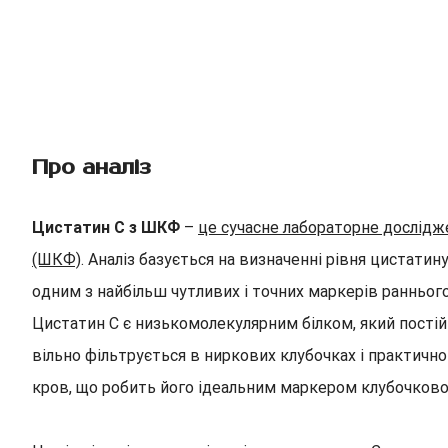
Про аналіз
Цистатин С з ШКФ
–
це сучасне лабораторне дослідже
(ШКФ)
. Аналіз базується на визначенні рівня цистат
одним з найбільш чутливих і точних маркерів ранньог
Цистатин С є низькомолекулярним білком, який постій
вільно фільтрується в ниркових клубочках і практичн
кров, що робить його ідеальним маркером клубочкової