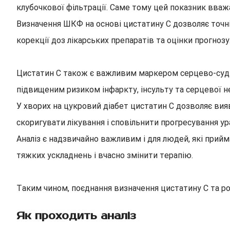
клубочкової фільтрації. Саме тому цей показник вважа
Визначення ШКФ на основі цистатину С дозволяє точні
корекції доз лікарських препаратів та оцінки прогнозу
Цистатин С також є важливим маркером серцево-суди
підвищеним ризиком інфаркту, інсульту та серцевої не
У хворих на цукровий діабет цистатин С дозволяє вия
скоригувати лікування і сповільнити прогресування у
Аналіз є надзвичайно важливим і для людей, які при
тяжких ускладнень і вчасно змінити терапію.
Таким чином, поєднання визначення цистатину С та ро
Як проходить аналіз