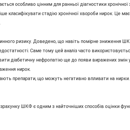
ється особливо цінним для ранньої діагностики хронічної 
ше класифікувати стадію хронічної хвороби нирок. Це має
.
нного ризику. Доведено, що навіть помірне зниження ШКФ
достатності. Саме тому цей аналіз часто використовується
вити діабетичну нефропатію ще до появи виражених змін у
раження нирок.
ймають препарати, що можуть негативно впливати на нирки
зрахунку ШКФ є одним з найточніших способів оцінки функ