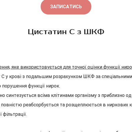
ЗАПИСАТИСЬ
Цистатин С з ШКФ
ння, яке використовується для точної оцінки функції ниро
ину С у крові з подальшим розрахунком ШКФ за спеціальним
о порушення функції нирок.
но синтезується всіма клітинами організму з приблизно о
о повністю реабсорбується та розщеплюється в ниркових ка
 фільтрації.