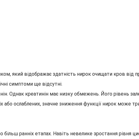
ком, який відображає здатність нирок очищати кров від 
чні симптоми ще відсутні.
н. Однак креатинін має низку обмежень. Його рівень залеж
ітніх або ослаблених, значне зниження функції нирок може 
більш ранніх етапах. Навіть невелике зростання рівня ци