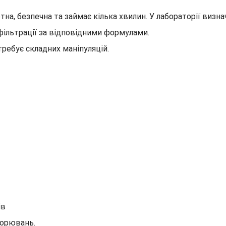
на, безпечна та займає кілька хвилин. У лабораторії визна
ільтрації за відповідними формулами.
требує складних маніпуляцій.
ів
ворювань.