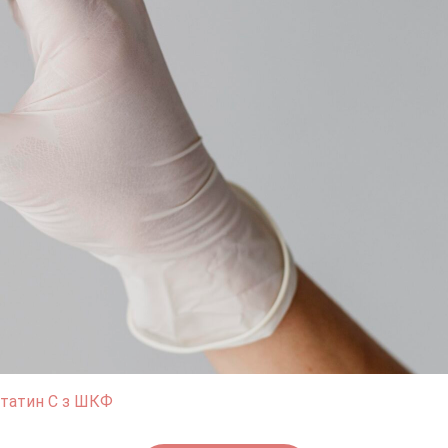
татин С з ШКФ