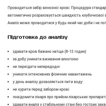
Проводиться забір венозної крові. Процедура стандарт
автоматично розраховується швидкість клубочкової ф
Аналіз може проводитися у будь-який час доби і не по
Підготовка до аналізу
здавати кров бажано натще (8-12 годин)
за добу уникати вживання алкоголю
не переїдати напередодні
уникати інтенсивних фізичних навантажень
у день аналізу дозволяється пити воду
не курити перед забором крові
повідомити лікаря про прийом лікарських препарат
здавати аналіз у стабільному стані без гострих зах