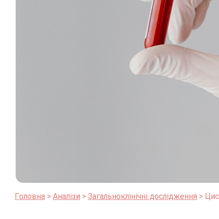
Головна
Аналізи
Загальноклінічні дослідження
Цис