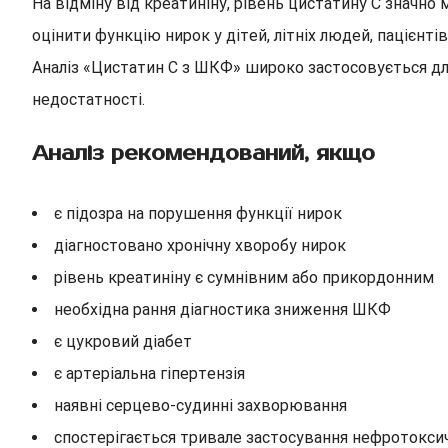
На відміну від креатиніну, рівень цистатину С значно 
оцінити функцію нирок у дітей, літніх людей, пацієн
Аналіз «Цистатин С з ШКФ» широко застосовується для
недостатності.
Аналіз рекомендований, якщо
є підозра на порушення функції нирок
діагностовано хронічну хворобу нирок
рівень креатиніну є сумнівним або прикордонним
необхідна рання діагностика зниження ШКФ
є цукровий діабет
є артеріальна гіпертензія
наявні серцево-судинні захворювання
спостерігається тривале застосування нефротокси