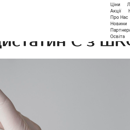
Ціни
Л
Акції
Про Нас
Новини
Партнер
истатин С з Ш
Освіта