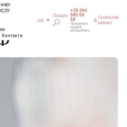
ікарі
+38 044
НСЗУ
585 58
Пошук
Особистий
58
UA
кабінет
Працюємо
щодня,
ам
цілодобово
КФ
Контакти