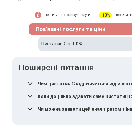
-10%
- перейти на сторінку послуги
- перейти н
Пов'язані послуги та ціни
Цистатин С з ШКФ
Поширені питання
Чим цистатин C відрізняється від креат
Цистатин C менш залежить від м’язової мас
Коли доцільно здавати саме цистатин 
порушень.
Аналіз рекомендований у випадках, коли по
Чи можна здавати цей аналіз разом з і
Так. Його часто поєднують з креатиніном т