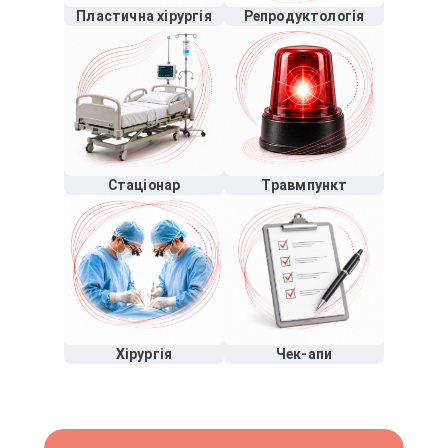
Пластична хірургія
Репродуктологія
Стаціонар
Травмпункт
Хірургія
Чек-апи