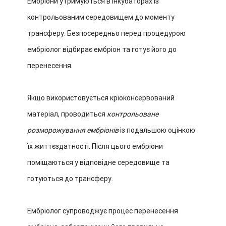
Ембріони утримуються в інкубаторах із
контрольованим середовищем до моменту
трансферу. Безпосередньо перед процедурою
ембріолог відбирає ембріон та готує його до
перенесення.
Якщо використовується кріоконсервований
матеріал, проводиться
контрольоване
розморожування ембріонів
із подальшою оцінкою
їх життєздатності. Після цього ембріони
поміщаються у відповідне середовище та
готуються до трансферу.
Ембріолог супроводжує процес перенесення