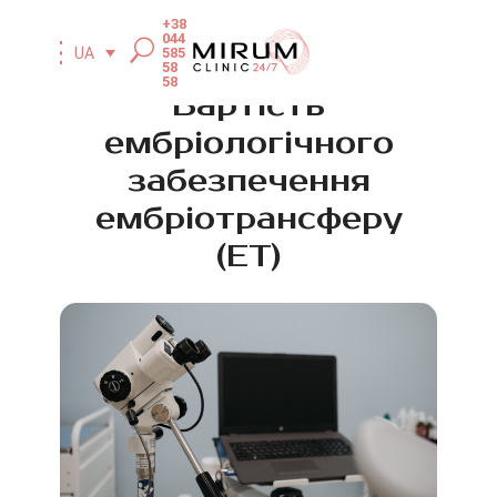
+38
044
585
UA
58
58
Вартість
ембріологічного
забезпечення
ембріотрансферу
(ЕТ)