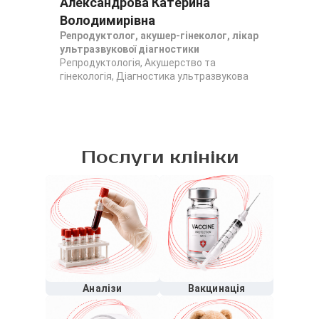
Александрова Катерина
Мі
Зав
Володимирівна
Реп
Репродуктолог, акушер-гінеколог, лікар
гін
ультразвукової діагностики
Репродуктологія, Акушерство та
гінекологія, Діагностика ультразвукова
Послуги клініки
Аналізи
Вакцинація