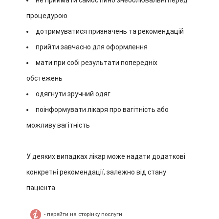
не приймати самостійно знеболювальні перед
процедурою
дотримуватися призначень та рекомендацій
прийти завчасно для оформлення
мати при собі результати попередніх
обстежень
одягнути зручний одяг
поінформувати лікаря про вагітність або
можливу вагітність
У деяких випадках лікар може надати додаткові
конкретні рекомендації, залежно від стану
пацієнта.
- перейти на сторінку послуги