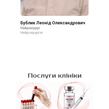
Бублик Леонід Олександрович
До
Нейрохірург
Ми
Нейрохірургія
Ней
Ней
Послуги клініки