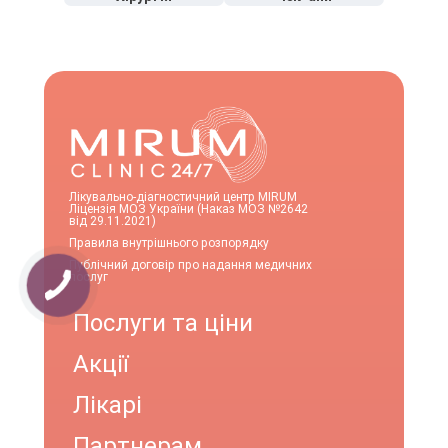
Лікувально-діагностичний центр MIRUM
Ліцензія МОЗ України (Наказ МОЗ №2642
від 29.11.2021)
Правила внутрішнього розпорядку
Публічний договір про надання медичних
послуг
Послуги та ціни
Акції
Лікарі
Партнерам