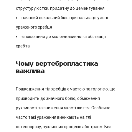
структуру кістки, придатну до цементування
наявний локальний біль при пальпації у зоні
ураженого хребця
є показання до малоінвазивної стабілізації
хребта
Чому вертебропластика
важлива
Пошкодження тіл хребців є частою патологією, що
призводить до значного болю, обмеження
рухливості та зниження якості життя. Особливо
часто такі ураження виникають на тлі
остеопорозу, пухлинних процесів або травм. Без