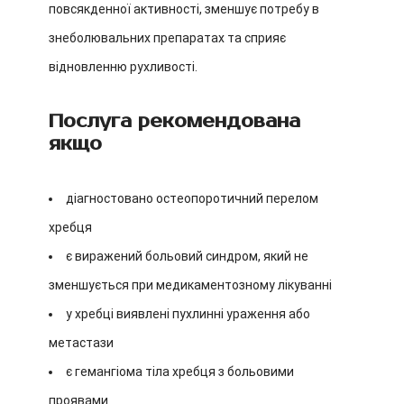
повсякденної активності, зменшує потребу в
знеболювальних препаратах та сприяє
відновленню рухливості.
Послуга рекомендована
якщо
діагностовано остеопоротичний перелом
хребця
є виражений больовий синдром, який не
зменшується при медикаментозному лікуванні
у хребці виявлені пухлинні ураження або
метастази
є гемангіома тіла хребця з больовими
проявами