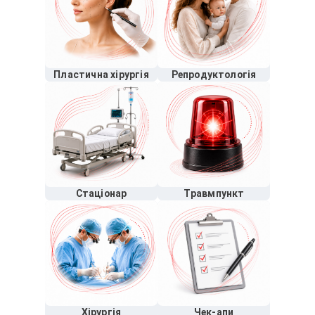
Пластична хірургія
Репродуктологія
Стаціонар
Травмпункт
Хірургія
Чек-апи