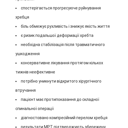
спостерігається прогресуюче руйнування
хребця
біль обмежує рухливість і знижує якість життя
є ризик подальшої деформації хребта
необхідна стабілізація після травматичного
ушкодження
консервативне лікування протягом кількох
тижнів неефективне
потрібно уникнути відкритого хірургічного
втручання
пацієнт має протипоказання до складної
спинальної операції
діагностовано компресійний перелом хребця
результати МРТ підтверджують збережену