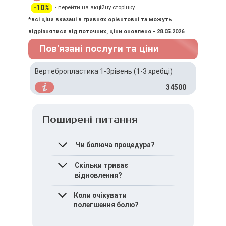
-10%
- перейти на акційну сторінку
*всі ціни вказані в гривнях орієнтовні та можуть
відрізнятися від поточних, ціни оновлено - 28.05.2026
Пов'язані послуги та ціни
Вертебропластика 1-3рівень (1-3 хребці)
34500
Поширені питання
Чи болюча процедура?
Процедура зазвичай
Скільки триває
проводиться під місцевою
відновлення?
анестезією, тому
дискомфорт мінімальний.
Більшість пацієнтів
Коли очікувати
повертаються до
полегшення болю?
активності вже
наступного дня.
Полегшення може настати