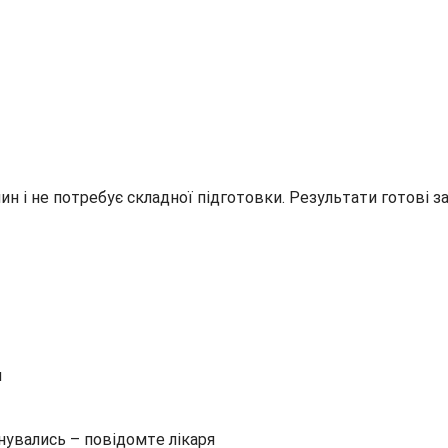
н і не потребує складної підготовки. Результати готові за
и
нувались – повідомте лікаря