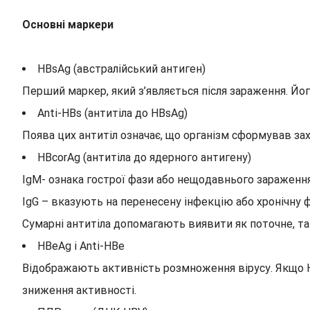
Основні маркери
HBsAg (австралійський антиген)
Перший маркер, який з’являється після зараження. Його
Anti-HBs (антитіла до HBsAg)
Поява цих антитіл означає, що організм сформував зах
HBcorAg (антитіла до ядерного антигену)
IgM- ознака гострої фази або нещодавнього зараження
IgG – вказують на перенесену інфекцію або хронічну 
Сумарні антитіла допомагають виявити як поточне, так
HBeAg і Anti-HBe
Відображають активність розмноження вірусу. Якщо HB
зниження активності.