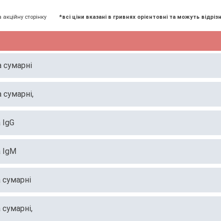
а акційну сторінку
*всі ціни вказані в гривнях орієнтовні та можуть відрізн
а сумарні
а сумарні,
 IgG
а IgM
а сумарні
 сумарні,