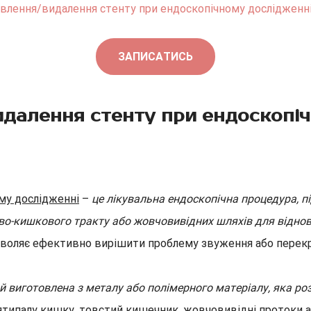
влення/видалення стенту при ендоскопічному дослідженн
ЗАПИСАТИСЬ
идалення стенту при ендоскопі
му дослідженні
–
це лікувальна ендоскопічна процедура, п
во-кишкового тракту або жовчовивідних шляхів для відновл
дозволяє ефективно вирішити проблему звуження або перекр
й виготовлена з металу або полімерного матеріалу, яка ро
ипалу кишку, товстий кишечник, жовчовивідні протоки або