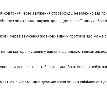
ковтання через звуження стравоходу, незалежно від при
 рубцевих звуженнях шлунка, дванадцятипалої кишки або 
 жовчі через звуження жовчовивідних протоків, що може
тивний метод лікування у пацієнтів з онкологічними зах
уження усунене, стан стабілізувався або стент потребує з
ється лікарем індивідуально після оцінки клінічної ситуац