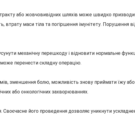
тракту або жовчовивідних шляхів може швидко призводи
, втрату маси тіла та погіршення імунітету. Порушення ві
сунути механічну перешкоду і відновити нормальне функці
е може перенести складну операцію.
мів, зменшення болю, можливість знову приймати їжу або 
ічних або онкологічних захворюваннях.
. Своєчасне його проведення дозволяє уникнути ускладнен