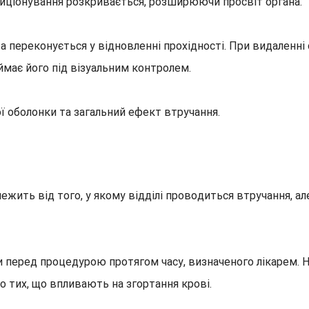
озиціонування розкривається, розширюючи просвіт органа.
 переконується у відновленні прохідності.
При видаленні 
ймає його під візуальним контролем.
ї оболонки та загальний ефект втручання.
жить від того, у якому відділі проводиться втручання, ал
и перед процедурою протягом часу, визначеного лікарем.
Н
о тих, що впливають на згортання крові.