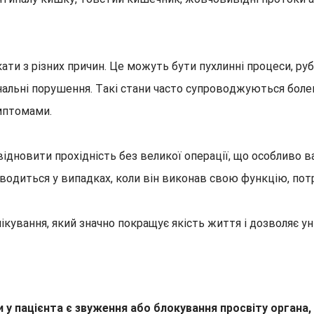
и з різних причин. Це можуть бути пухлинні процеси, рубц
ональні порушення. Такі стани часто супроводжуються бо
мптомами.
дновити прохідність без великої операції, що особливо в
одиться у випадках, коли він виконав свою функцію, потр
ікування, який значно покращує якість життя і дозволяє у
и у пацієнта є звуження або блокування просвіту органа