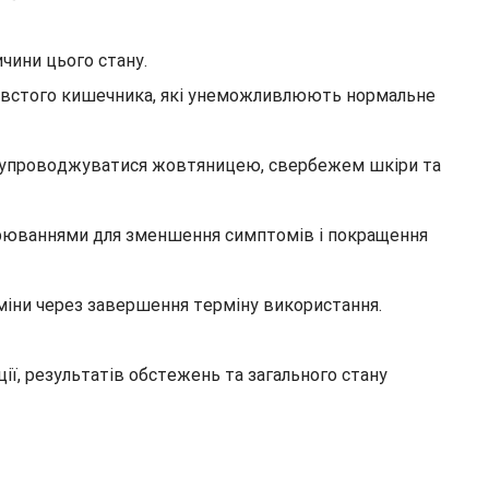
чини цього стану.
товстого кишечника, які унеможливлюють нормальне
 супроводжуватися жовтяницею, свербежем шкіри та
ворюваннями для зменшення симптомів і покращення
аміни через завершення терміну використання.
ії, результатів обстежень та загального стану