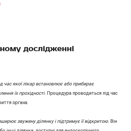
і
чному дослідженні
ід час якої лікар встановлює або прибирає
ення їх прохідності.
Процедура проводиться під час
иття органа.
зширює звужену ділянку і підтримує її відкритою.
Він
 інші ділянки, доступні для ендоскопічного