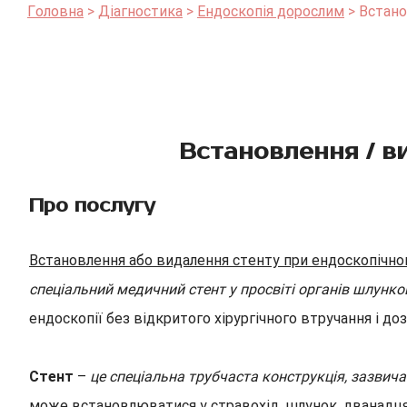
Головна
Діагностика
Ендоскопія дорослим
Встано
Встановлення / в
Про послугу
Встановлення або видалення стенту при ендоскопічно
спеціальний медичний стент у просвіті органів шлунко
ендоскопії без відкритого хірургічного втручання і 
Стент
–
це спеціальна трубчаста конструкція, зазвича
може встановлюватися у стравохід, шлунок, дванадцят