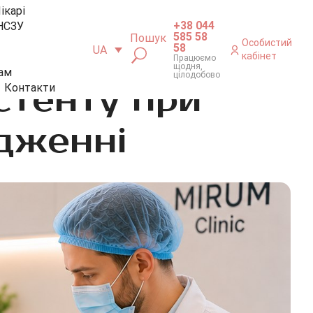
ікарі
+38 044
НСЗУ
585 58
Пошук
Особистий
58
UA
кабінет
Працюємо
щодня,
ам
цілодобово
стенту при
Контакти
дженні