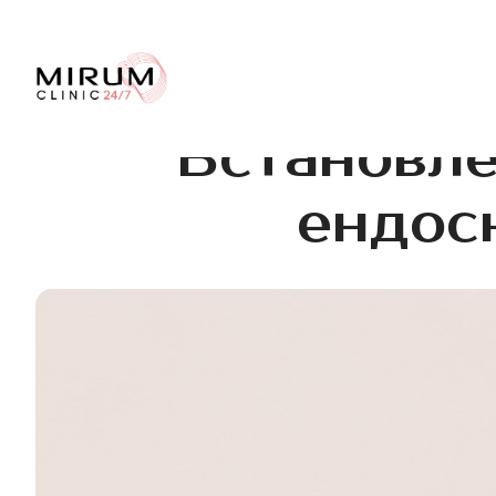
Встановле
ендос