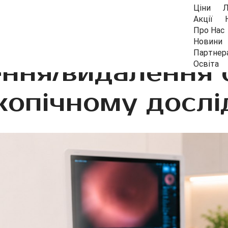
Ціни
Л
Акції
Про Нас
Новини
Партнер
ння/видалення 
Освіта
копічному дослі