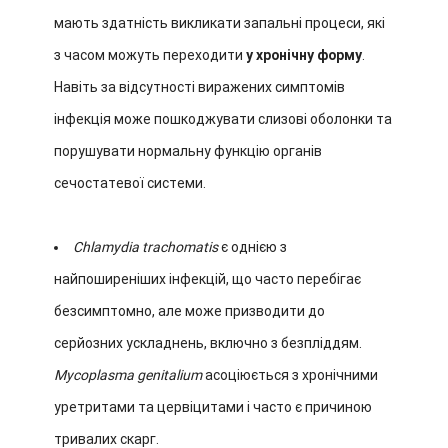
мають здатність викликати запальні процеси, які
з часом можуть переходити
у хронічну форму
.
Навіть за відсутності виражених симптомів
інфекція може пошкоджувати слизові оболонки та
порушувати нормальну функцію органів
сечостатевої системи.
Chlamydia trachomatis
є однією з
найпоширеніших інфекцій, що часто перебігає
безсимптомно, але може призводити до
серйозних ускладнень, включно з безпліддям.
Mycoplasma genitalium
асоціюється з хронічними
уретритами та цервіцитами і часто є причиною
тривалих скарг.