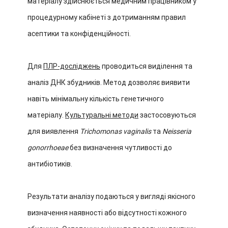
матеріалу здійснюється медичним працівником у
процедурному кабінеті з дотриманням правил
асептики та конфіденційності.
Для
ПЛР-досліджень
проводиться виділення та
аналіз ДНК збудників. Метод дозволяє виявити
навіть мінімальну кількість генетичного
матеріалу.
Культуральні методи
застосовуються
для виявлення
Trichomonas vaginalis
та
Neisseria
gonorrhoeae
без визначення чутливості до
антибіотиків.
Результати аналізу подаються у вигляді якісного
визначення наявності або відсутності кожного