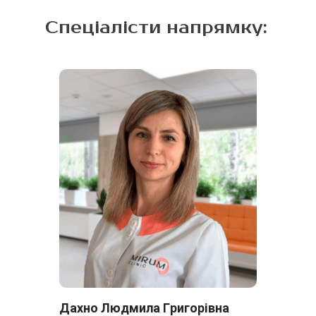
визначення чутливості до антибіотиків)
Спеціалісти напрямку:
Дахно Людмила Григорівна
Да