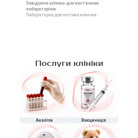
Завідуюча клініко-діагностичною
За
лабораторією
ла
Лабораторна діагностика клінічна
Лаб
Послуги клініки
Аналізи
Вакцинація