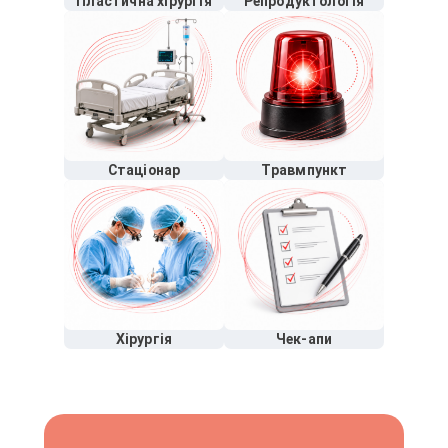
Пластична хірургія
Репродуктологія
Стаціонар
Травмпункт
Хірургія
Чек-апи