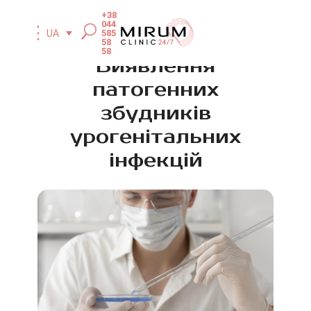
+38
044
585
UA
58
58
Виявлення
патогенних
збудників
урогенітальних
інфекцій