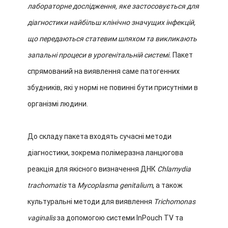
лабораторне дослідження, яке застосовується для
діагностики найбільш клінічно значущих інфекцій,
що передаються статевим шляхом та викликають
запальні процеси в урогенітальній системі.
Пакет
спрямований на виявлення саме патогенних
збудників, які у нормі не повинні бути присутніми в
організмі людини.
До складу пакета входять сучасні методи
діагностики, зокрема полімеразна ланцюгова
реакція для якісного визначення ДНК
Chlamydia
trachomatis
та
Mycoplasma genitalium
, а також
культуральні методи для виявлення
Trichomonas
vaginalis
за допомогою системи InPouch TV та