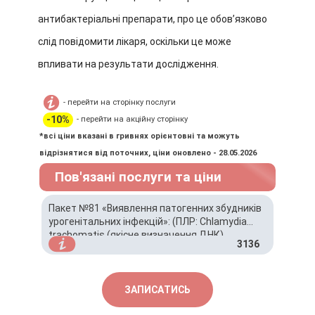
антибактеріальні препарати, про це обовʼязково
слід повідомити лікаря, оскільки це може
впливати на результати дослідження.
- перейти на сторінку послуги
-10%
- перейти на акційну сторінку
*всі ціни вказані в гривнях орієнтовні та можуть
відрізнятися від поточних, ціни оновлено - 28.05.2026
Пов'язані послуги та ціни
Пакет №81 «Виявлення патогенних збудників
урогенітальних інфекцій»: (ПЛР: Chlamydia
trachomatis (якісне визначення ДНК),
3136
Mycoplasma genitalium (якісне визначення
ДНК); Виявлення Trichomonas vaginalis
(InPouch TV, Biomed США) (без визначення
чутливості до антибіотиків); Виявлення
ЗАПИСАТИСЬ
Neisseria spp, (Neisseria gonorrhoeae) без