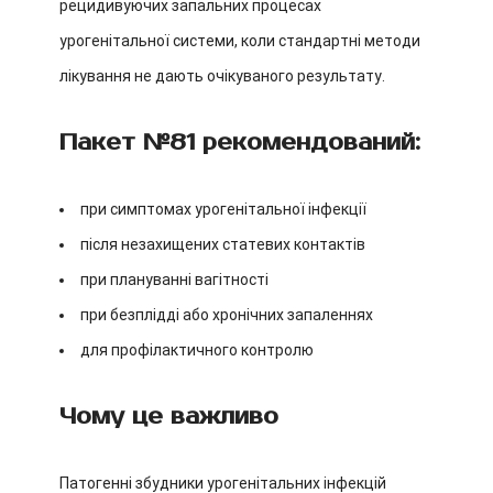
рецидивуючих запальних процесах
урогенітальної системи, коли стандартні методи
лікування не дають очікуваного результату.
Пакет №81 рекомендований:
при симптомах урогенітальної інфекції
після незахищених статевих контактів
при плануванні вагітності
при безплідді або хронічних запаленнях
для профілактичного контролю
Чому це важливо
Патогенні збудники урогенітальних інфекцій