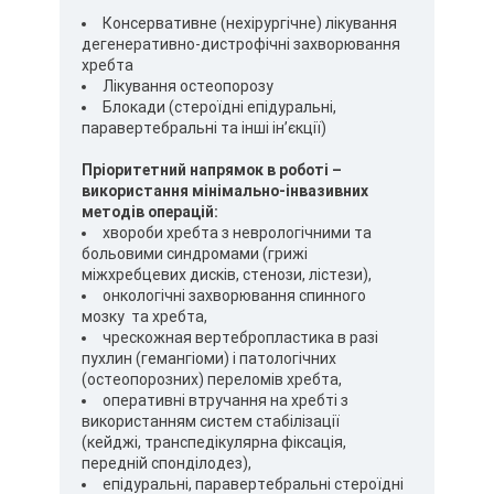
Консервативне (нехірургічне) лікування
дегенеративно-дистрофічні захворювання
хребта
Лікування остеопорозу
Блокади (стероїдні епідуральні,
паравертебральні та інші ін’єкції)
Пріоритетний напрямок в роботі –
використання мінімально-інвазивних
методів операцій:
хвороби хребта з неврологічними та
больовими синдромами (грижі
міжхребцевих дисків, стенози, лістези),
онкологічні захворювання спинного
мозку та хребта,
чрескожная вертебропластика в разі
пухлин (гемангіоми) і патологічних
(остеопорозних) переломів хребта,
оперативні втручання на хребті з
використанням систем стабілізації
(кейджі, транспедікулярна фіксація,
передній спонділодез),
епідуральні, паравертебральні стероїдні