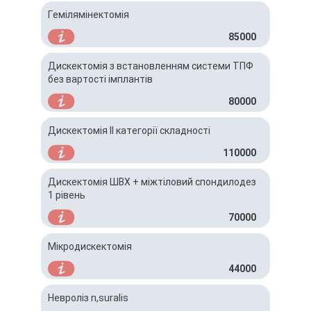
Гемілямінектомія
85000
Дискектомія з встановленням системи ТПФ
без вартості імплантів
80000
Дискектомія ІІ категорії складності
110000
Дискектомія ШВХ + міжтіловий спондилодез
1 рівень
70000
Мікродискектомія
44000
Невроліз n,suralis