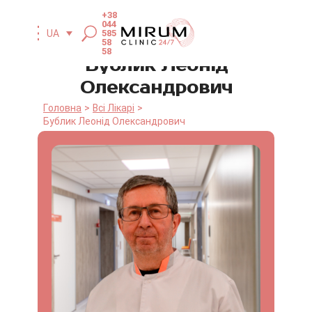
+38
044
UA
585
58
58
Бублик Леонід
Олександрович
Головна
Всі Лікарі
Бублик Леонід Олександрович