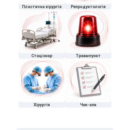
Пластична хірургія
Репродуктологія
Стаціонар
Травмпункт
Хірургія
Чек-апи