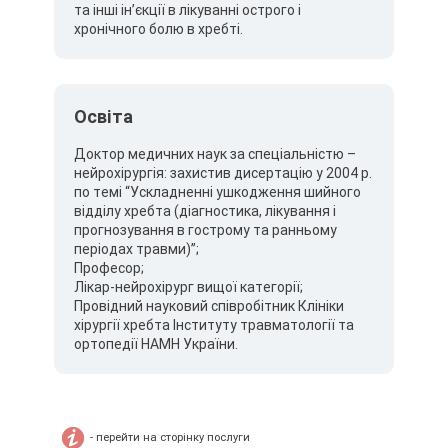
та інші ін’єкції в лікуванні острого і
хронічного болю в хребті.
Освіта
Доктор медичних наук за спеціальністю –
нейрохірургія: захистив дисертацію у 2004 р.
по темі “Ускладненні ушкодження шийного
відділу хребта (діагностика, лікування і
прогнозування в гострому та ранньому
періодах травми)”;
Професор;
Лікар-нейрохірург вищої категорії;
Провідний науковий співробітник Клініки
хірургії хребта Інституту травматології та
ортопедії НАМН України.
- перейти на сторінку послуги