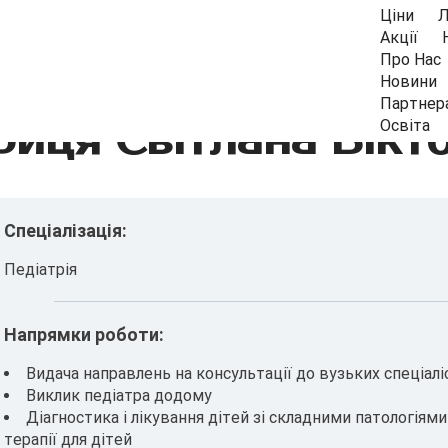
Ціни
Л
Акції
Про Нас
Новини
Партнер
иця Світлана Вікт
Освіта
Спеціалізація:
Педіатрія
Напрямки роботи:
Видача направлень на консультації до вузьких спеціалі
Виклик педіатра додому
Діагностика і лікування дітей зі складними патологіями
терапії для дітей