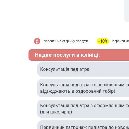
-10%
- перейти на сторінку послуги
- перейти н
Надає послуги в клініці:
Консультація педіатра
Консультація педіатра з оформленням фо
відїжджають в оздоровчий табір)
Консультація педіатра з оформленням ф
(для школярів)
Первинний патронаж педіатра до новон