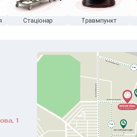
я
Стаціонар
Травмпункт
ова, 1