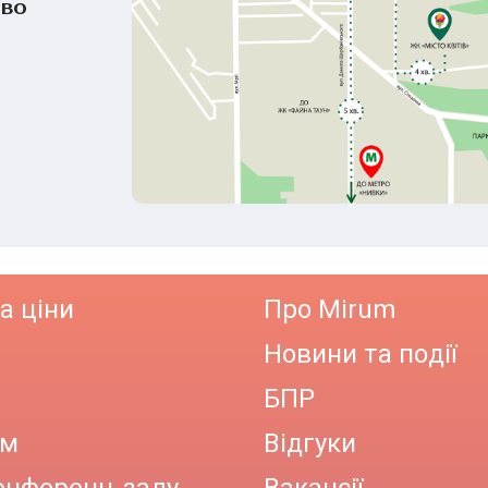
ово
а ціни
Про Mirum
Новини та події
БПР
ам
Відгуки