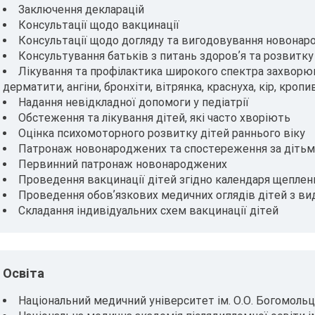
Заключення декларацій
Консультації щодо вакцинації
Консультації щодо догляду та вигодовування новона
Консультування батьків з питань здоровʼя та розвитк
Лікування та профілактика широкого спектра захворюван
дерматити, ангіни, бронхіти, вітрянка, краснуха, кір, кропи
Надання невідкладної допомоги у педіатрії
Обстеження та лікування дітей, які часто хворіють
Оцінка психомоторного розвитку дітей раннього віку
Патронаж новонароджених та спостереження за дітьми
Первинний патронаж новонароджених
Проведення вакцинації дітей згідно календаря щеплен
Проведення обовʼязкових медичних оглядів дітей з в
Складання індивідуальних схем вакцинації дітей
Освіта
Національний медичний університет ім. О.О. Богомольц