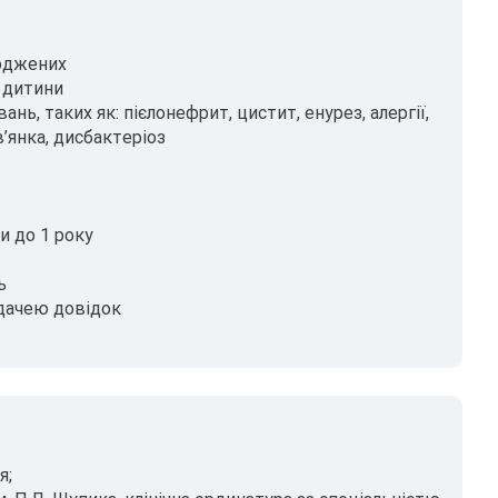
роджених
у дитини
ь, таких як: пієлонефрит, цистит, енурез, алергії,
в’янка, дисбактеріоз
 до 1 року
ь
идачею довідок
я;