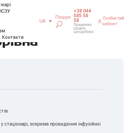
ікарі
+38 044
НСЗУ
585 58
Пошук
Особистий
58
UA
кабінет
Працюємо
щодня,
ам
цілодобово
орівна
Контакти
стів
 у стаціонарі, зокрема проведення інфузійної