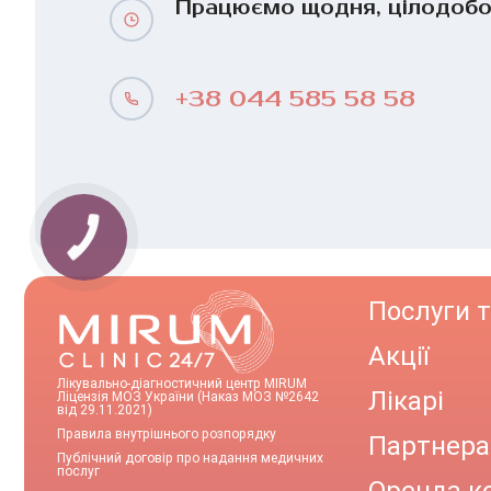
Працюємо щодня, цілодоб
+38 044 585 58 58
Послуги т
Акції
Лікувально-діагностичний центр MIRUM
Лікарі
Ліцензія МОЗ України (Наказ МОЗ №2642
від 29.11.2021)
Правила внутрішнього розпорядку
Партнер
Публічний договір про надання медичних
послуг