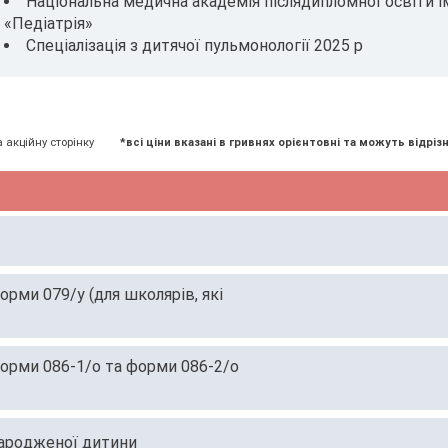
Національна медична академія післядипломної освіти ім
«Педіатрія»
Спеціалізація з дитячої пульмонології 2025 р
а акційну сторінку
*всі ціни вказані в гривнях орієнтовні та можуть відрізн
рми 079/у (для школярів, які
орми 086-1/о та форми 086-2/о
ародженої дитини