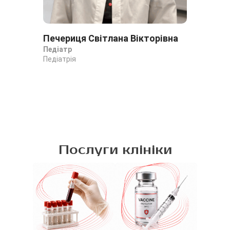
Печериця Світлана Вікторівна
Ти
Педіатр
Зав
Педіатрія
дит
Пед
Діа
Послуги клініки