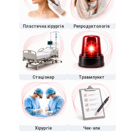
Пластична хірургія
Репродуктологія
Стаціонар
Травмпункт
Хірургія
Чек-апи