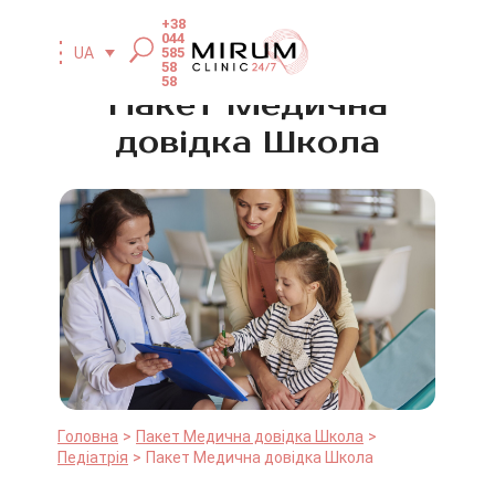
+38
044
585
UA
58
58
Пакет Медична
довідка Школа
Головна
Пакет Медична довідка Школа
Педіатрія
Пакет Медична довідка Школа