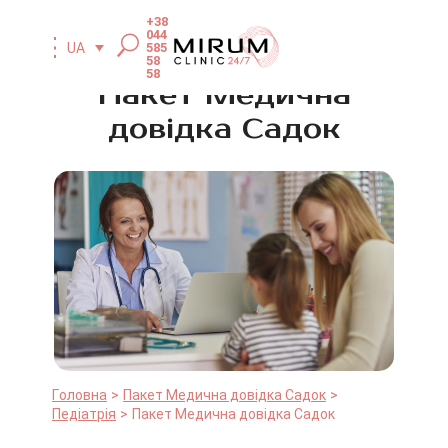
+38
044
585
UA
58
58
Пакет Медична
довідка Садок
Головна
Пакет Медична довідка Садок
Педіатрія
Пакет Медична довідка Садок