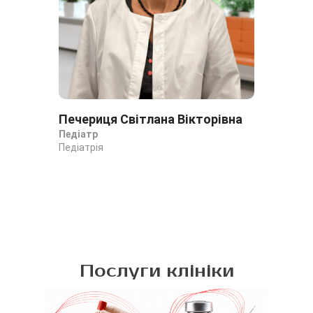
Печериця Світлана Вікторівна
Ти
Педіатр
Зав
Педіатрія
дит
Пед
Діа
Послуги клініки