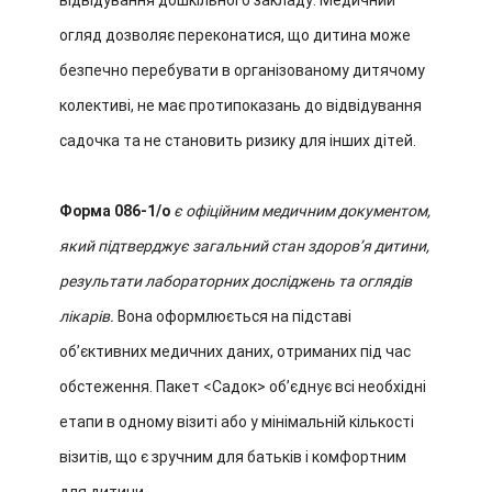
відвідування дошкільного закладу. Медичний
огляд дозволяє переконатися, що дитина може
безпечно перебувати в організованому дитячому
колективі, не має протипоказань до відвідування
садочка та не становить ризику для інших дітей.
Форма 086-1/о
є офіційним медичним документом,
який підтверджує загальний стан здоровʼя дитини,
результати лабораторних досліджень та оглядів
лікарів.
Вона оформлюється на підставі
обʼєктивних медичних даних, отриманих під час
обстеження. Пакет <Садок> обʼєднує всі необхідні
етапи в одному візиті або у мінімальній кількості
візитів, що є зручним для батьків і комфортним