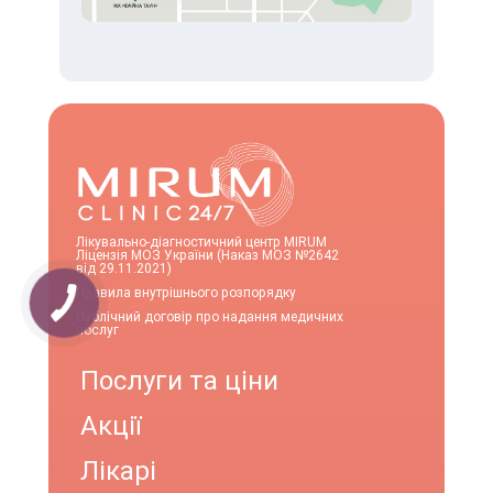
Лікувально-діагностичний центр MIRUM
Ліцензія МОЗ України (Наказ МОЗ №2642
від 29.11.2021)
Правила внутрішнього розпорядку
Публічний договір про надання медичних
послуг
Послуги та ціни
Акції
Лікарі