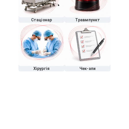
Стаціонар
Травмпункт
Хірургія
Чек-апи