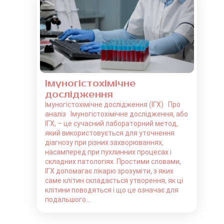
Імуногістохімічне
дослідження
Імуногістохімічне дослідження (ІГХ) Про
аналіз Імуногістохімічне дослідження, або
ІГХ, – це сучасний лабораторний метод,
який використовується для уточнення
діагнозу при різних захворюваннях,
насамперед при пухлинних процесах і
складних патологіях. Простими словами,
ІГХ допомагає лікарю зрозуміти, з яких
саме клітин складається утворення, як ці
клітини поводяться і що це означає для
подальшого...