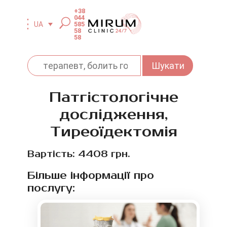
+38
044
585
UA
58
58
Патгістологічне
дослідження,
Тиреоїдектомія
Вартість: 4408 грн.
Більше інформації про
послугу: