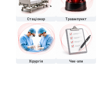
Стаціонар
Травмпункт
Хірургія
Чек-апи