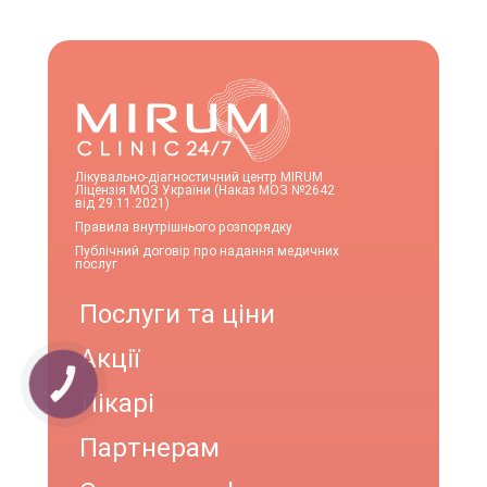
Лікувально-діагностичний центр MIRUM
Ліцензія МОЗ України (Наказ МОЗ №2642
від 29.11.2021)
Правила внутрішнього розпорядку
Публічний договір про надання медичних
послуг
Послуги та ціни
Акції
КНОПКА
ЗВ'ЯЗКУ
Лікарі
Партнерам