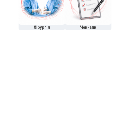
Хірургія
Чек-апи