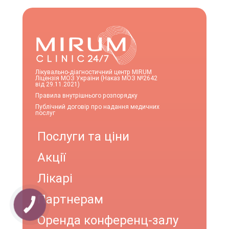
Лікувально-діагностичний центр MIRUM
Ліцензія МОЗ України (Наказ МОЗ №2642
від 29.11.2021)
Правила внутрішнього розпорядку
Публічний договір про надання медичних
послуг
Послуги та ціни
Акції
Лікарі
Партнерам
КНОПКА
ЗВ'ЯЗКУ
Оренда конференц-залу