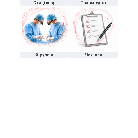
Стаціонар
Травмпункт
Хірургія
Чек-апи