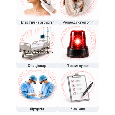
Пластична хірургія
Репродуктологія
Стаціонар
Травмпункт
Хірургія
Чек-апи