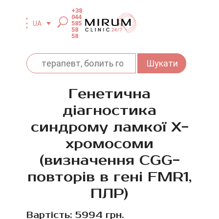
+38
044
585
UA
58
58
Генетична
діагностика
синдрому ламкої Х-
хромосоми
(визначення CGG-
повторів в гені FMR1,
ПЛР)
Вартість: 5994 грн.