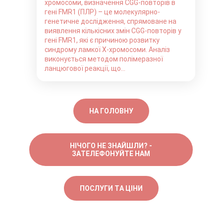
хромосоми, визначення CGG-повторів в
гені FMR1 (ПЛР) – це молекулярно-
генетичне дослідження, спрямоване на
виявлення кількісних змін CGG-повторів у
гені FMR1, які є причиною розвитку
синдрому ламкої Х-хромосоми. Аналіз
виконується методом полімеразної
ланцюгової реакції, що...
НА ГОЛОВНУ
НІЧОГО НЕ ЗНАЙШЛИ? -
ЗАТЕЛЕФОНУЙТЕ НАМ
ПОСЛУГИ ТА ЦІНИ