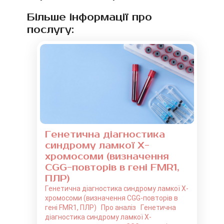
Більше інформації про
послугу:
Генетична діагностика
синдрому ламкої Х-
хромосоми (визначення
CGG-повторів в гені FMR1,
ПЛР)
Генетична діагностика синдрому ламкої Х-
хромосоми (визначення CGG-повторів в
гені FMR1, ПЛР) Про аналіз Генетична
діагностика синдрому ламкої Х-