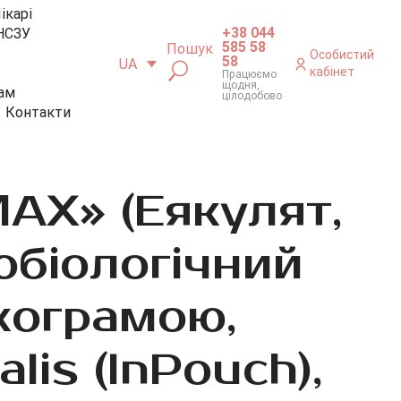
ікарі
+38 044
НСЗУ
585 58
Пошук
Особистий
58
UA
кабінет
Працюємо
щодня,
ам
цілодобово
Контакти
AX» (Еякулят,
обіологічний
кограмою,
is (InPouch),