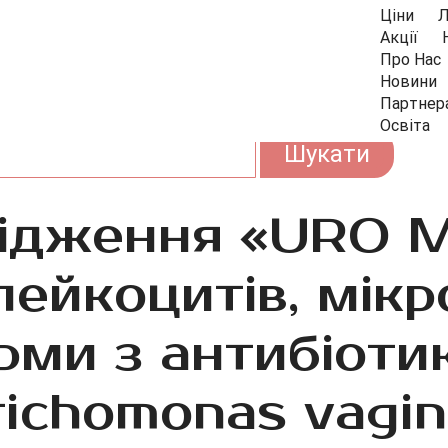
Ціни
Л
Акції
Про Нас
Новини
Партнер
Освіта
ідження «URO M
лейкоцитів, мікр
ерми з антибіоти
ichomonas vaginal