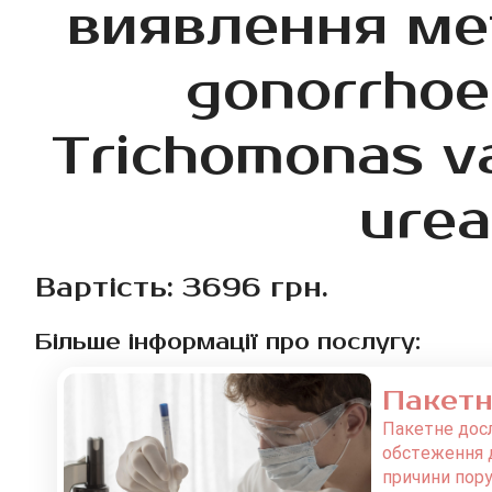
виявлення мет
gonorrhoe
Trichomonas va
urea
Вартість: 3696 грн.
Більше інформації про послугу:
Пакетн
Пакетне дос
обстеження д
причини пору