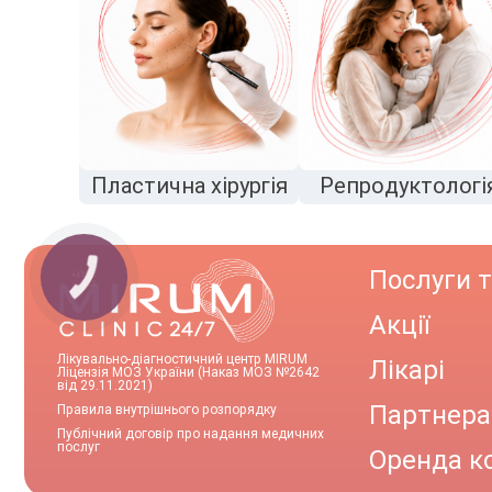
Пластична хірургія
Репродуктологі
Послуги т
Акції
Лікувально-діагностичний центр MIRUM
Лікарі
Ліцензія МОЗ України (Наказ МОЗ №2642
від 29.11.2021)
Партнер
Правила внутрішнього розпорядку
Публічний договір про надання медичних
послуг
Оренда к