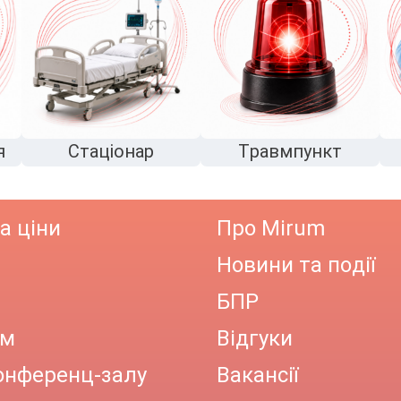
я
Стаціонар
Травмпункт
а ціни
Про Mirum
Новини та події
БПР
ам
Відгуки
онференц-залу
Вакансії