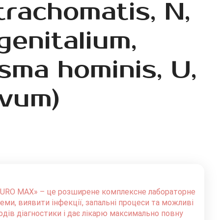
rachomatis, N,
enitalium,
sma hominis, U,
rvum)
URO MAX» – це розширене комплексне лабораторне
еми, виявити інфекції, запальні процеси та можливі
одів діагностики і дає лікарю максимально повну