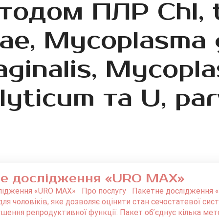
одом ПЛР Chl, t
ae, Mycoplasma g
ginalis, Mycopla
lyticum та U, pa
е дослідження «URO MAX»
лідження «URO MAX» Про послугу Пакетне дослідження «
ля чоловіків, яке дозволяє оцінити стан сечостатевої сист
шення репродуктивної функції. Пакет обʼєднує кілька мет