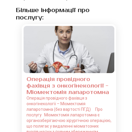
Більше інформації про
послугу:
Операція провідного
фахівця з онкогінекології -
Міомектомія лапаротомна
Операція провідного фахівця з
онкогінекології – Міомектомія
лапаротомна (без вартості ПГД) Про
послугу Міомектомія лапаротомна є
органозберігаючою хірургічною операцією,
що полягає у видаленні міоматозних
вузлів матки з повним збереженням