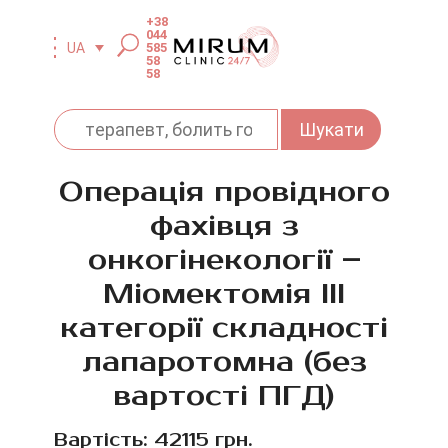
+38
044
585
UA
58
58
Операція провідного
фахівця з
онкогінекології –
Міомектомія ІII
категорії складності
лапаротомна (без
вартості ПГД)
Вартість: 42115 грн.