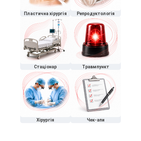
Пластична хірургія
Репродуктологія
Стаціонар
Травмпункт
Хірургія
Чек-апи