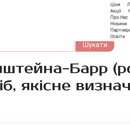
Ціни
Л
Акції
Про Нас
Новини
Партнер
Освіта
пштейна-Барр (
іб, якісне визна