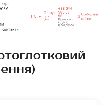
ікарі
+38 044
НСЗУ
585 58
Пошук
Особистий
58
UA
кабінет
Працюємо
щодня,
ам
цілодобово
Контакти
ротоглотковий
чення)