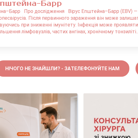
Епштейна-Барр
на–Барр Про дослідження Вірус Епштейна–Барр (EBV) — од
рпесвірусів. Після первинного зараження він може залишат
ивуючись при зниженні імунітету. Інфекція може проявляти
ільшення лімфовузлів, частих ангінах, хронічному тонзиліті..
НІЧОГО НЕ ЗНАЙШЛИ? - ЗАТЕЛЕФОНУЙТЕ НАМ