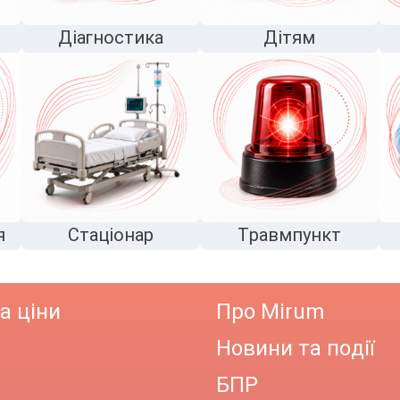
Діагностика
Дітям
я
Стаціонар
Травмпункт
а ціни
Про Mirum
Новини та події
БПР