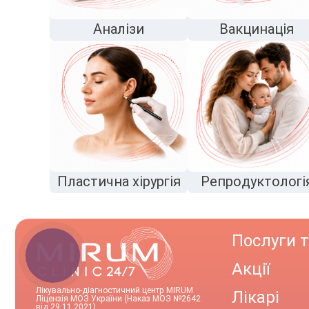
Аналізи
Вакцинація
Пластична хірургія
Репродуктологі
Послуги т
КНОПКА
ЗВ'ЯЗКУ
Акції
Лікувально-діагностичний центр MIRUM
Лікарі
Ліцензія МОЗ України (Наказ МОЗ №2642
від 29.11.2021)