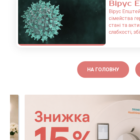
Вірус 
Вірус Епштей
сімейства ге
стані та акт
слабкості, зб
НА ГОЛОВНУ