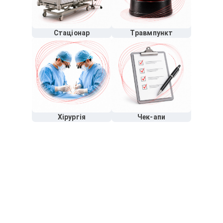
Стаціонар
Травмпункт
Хірургія
Чек-апи