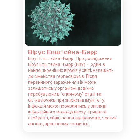
Вірус Епштейна-Барр
Вірус Епштейна–Барр Про дослідження
Вірус Епштейна–Барр (EBV) — один із
найпоширеніших вірусів у світі, належить
до сімейства герпесвірусів. Після
первинного зараження він може
залишатись у організмі довічно,
перебуваючи в “сплячому” стані та
активуючись при зниженні імунітету.
Інфекція може проявлятись у вигляді
інфекційного мононуклеозу, тривалої
слабкості, збільшення лімфовузлів, частих
ангінах, хронічному тонзиліті...