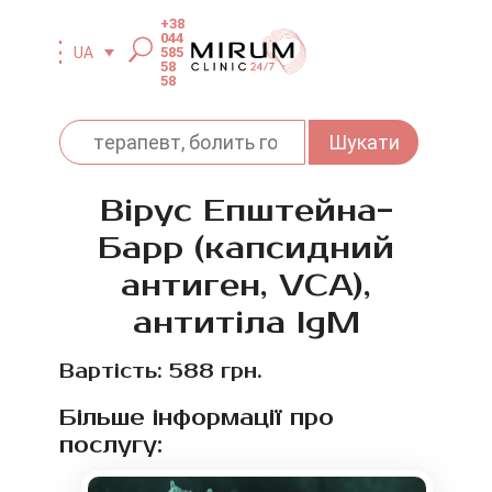
+38
044
585
UA
58
58
Вірус Епштейна-
Барр (капсидний
антиген, VCA),
антитіла IgM
Вартість: 588 грн.
Більше інформації про
послугу: