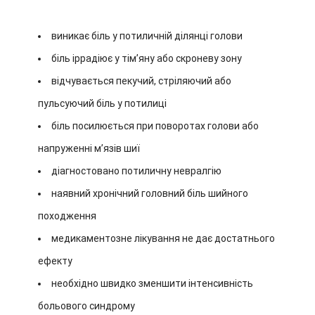
виникає біль у потиличній ділянці голови
біль іррадіює у тім’яну або скроневу зону
відчувається пекучий, стріляючий або
пульсуючий біль у потилиці
біль посилюється при поворотах голови або
напруженні м’язів шиї
діагностовано потиличну невралгію
наявний хронічний головний біль шийного
походження
медикаментозне лікування не дає достатнього
ефекту
необхідно швидко зменшити інтенсивність
больового синдрому