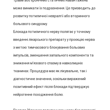
травм або хронічних статичних навантажень
може виникати їх подразнення. Це призводить до
розвитку потиличної невралгії або вторинного
больового синдрому.
Блокада потиличного нерву полягає у точному
введенні лікарського препарату у проєкцію нерва
з метою тимчасового блокування больових
імпульсів, зменшення запального компонента та
зниження м’язового спазму в навколишніх
тканинах. Процедура має як лікувальне, так і
діагностичне значення, оскільки виражений
позитивний ефект після блокади підтверджує
нейрогенне походження болю.