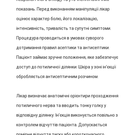
показань. Перед виконанням маніпуляції лікар
оцінює характер болю, його локалізацію,
інтенсивність, тривалість та супутні симптоми.
Процедура проводиться в умовах суворого
дотримання правил асептики та антисептики.
Пацієнт займає зручне положення, яке забезпечує
доступ до потиличної ділянки. Шкіра у зоні ін’єкції
обробляється антисептичним розчином.
Лікар визначає анатомічні орієнтири проходження
потиличного нерва та вводить тонку голку у
відповідну ділянку. Ін’єкція виконується повільно з
контролем відчуттів пацієнта. Допускається
помірне відчуття тиску або короткочасного