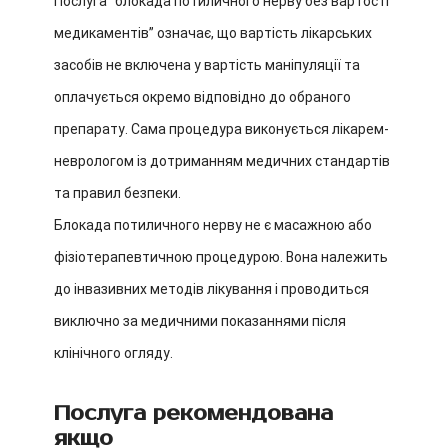
Послуга “блокада потиличного нерву без вартості
медикаментів” означає, що вартість лікарських
засобів не включена у вартість маніпуляції та
оплачується окремо відповідно до обраного
препарату. Сама процедура виконується лікарем-
неврологом із дотриманням медичних стандартів
та правил безпеки.
Блокада потиличного нерву не є масажною або
фізіотерапевтичною процедурою. Вона належить
до інвазивних методів лікування і проводиться
виключно за медичними показаннями після
клінічного огляду.
Послуга рекомендована
якщо