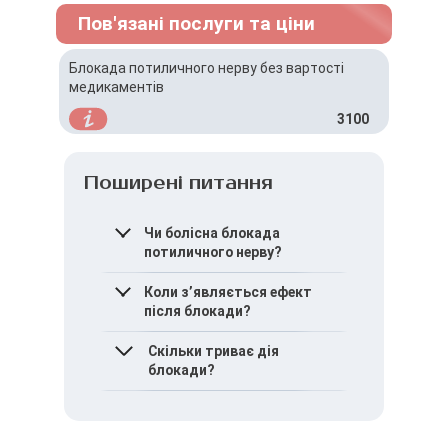
Пов'язані послуги та ціни
Блокада потиличного нерву без вартості
медикаментів
3100
Поширені питання
Чи болісна блокада
потиличного нерву?
Процедура може
Коли з’являється ефект
супроводжуватися
після блокади?
помірним дискомфортом,
але різкий біль є
Полегшення може настати
Скільки триває дія
нетиповим.
одразу після процедури
блокади?
або протягом найближчих
днів.
Тривалість ефекту
індивідуальна і залежить