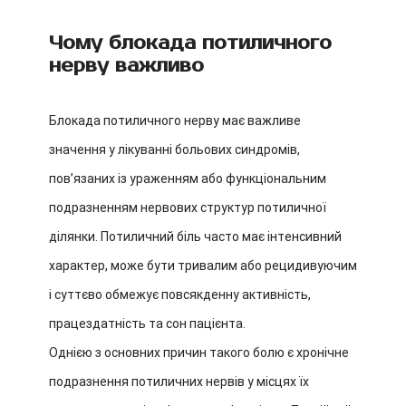
Чому блокада потиличного
нерву важливо
Блокада потиличного нерву має важливе
значення у лікуванні больових синдромів,
пов’язаних із ураженням або функціональним
подразненням нервових структур потиличної
ділянки. Потиличний біль часто має інтенсивний
характер, може бути тривалим або рецидивуючим
і суттєво обмежує повсякденну активність,
працездатність та сон пацієнта.
Однією з основних причин такого болю є хронічне
подразнення потиличних нервів у місцях їх