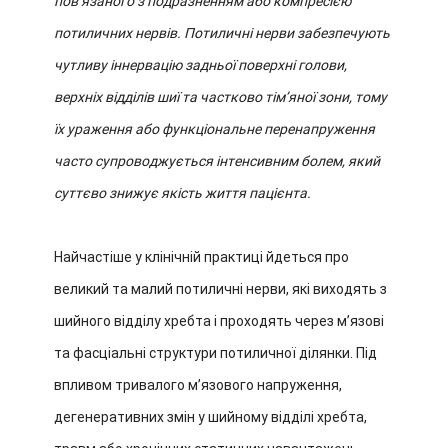
пов’язаного з подразненням або компресією
потиличних нервів. Потиличні нерви забезпечують
чутливу іннервацію задньої поверхні голови,
верхніх відділів шиї та частково тім’яної зони, тому
їх ураження або функціональне перенапруження
часто супроводжується інтенсивним болем, який
суттєво знижує якість життя пацієнта.
Найчастіше у клінічній практиці йдеться про
великий та малий потиличні нерви, які виходять з
шийного відділу хребта і проходять через м’язові
та фасціальні структури потиличної ділянки. Під
впливом тривалого м’язового напруження,
дегенеративних змін у шийному відділі хребта,