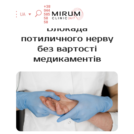
+38
044
585
UA
58
58
Блокада
потиличного нерву
без вартості
медикаментів