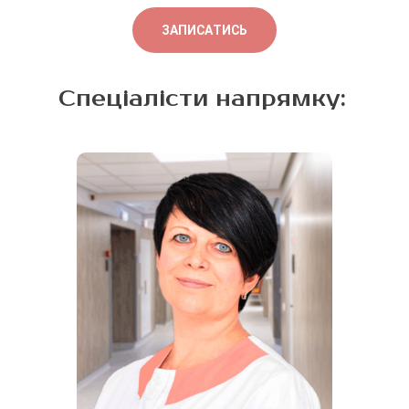
від причини болю та
реакції організму.
ЗАПИСАТИСЬ
Спеціалісти напрямку: