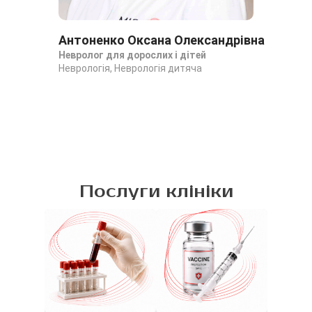
Антоненко Оксана Олександрівна
Го
Невролог для дорослих і дітей
Не
Неврологія, Неврологія дитяча
Нев
Послуги клініки