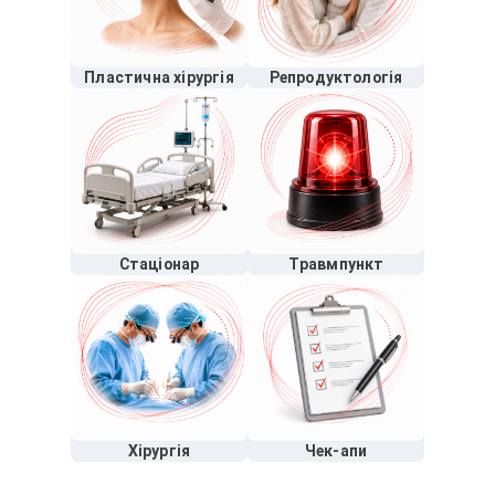
Пластична хірургія
Репродуктологія
Стаціонар
Травмпункт
Хірургія
Чек-апи