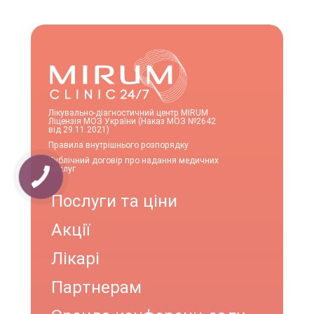
Лікувально-діагностичний центр MIRUM
Ліцензія МОЗ України (Наказ МОЗ №2642
від 29.11.2021)
Правила внутрішнього розпорядку
Публічний договір про надання медичних
послуг
Послуги та ціни
Акції
Лікарі
Партнерам