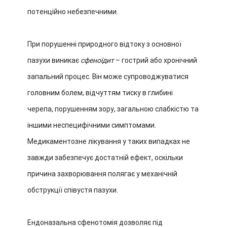
потенційно небезпечними.
При порушенні природного відтоку з основної
пазухи виникає
сфеноїдит
– гострий або хронічний
запальний процес. Він може супроводжуватися
головним болем, відчуттям тиску в глибині
черепа, порушенням зору, загальною слабкістю та
іншими неспецифічними симптомами.
Медикаментозне лікування у таких випадках не
завжди забезпечує достатній ефект, оскільки
причина захворювання полягає у механічній
обструкції співустя пазухи.
Ендоназальна сфенотомія дозволяє під