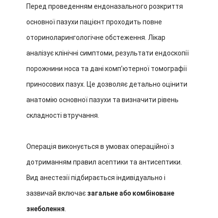
Перед проведенням ендоназального розкриття
основної пазухи пацієнт проходить повне
оториноларингологічне обстеження. Лікар
аналізує клінічні симптоми, результати ендоскопії
порожнини носа та дані комп’ютерної томографії
приносових пазух. Це дозволяє детально оцінити
анатомію основної пазухи та визначити рівень
складності втручання.
Операція виконується в умовах операційної з
дотриманням правил асептики та антисептики.
Вид анестезії підбирається індивідуально і
зазвичай включає
загальне або комбіноване
знеболення
.