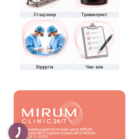
Стаціонар
Травмпункт
Хірургія
Чек-апи
Лікувально-діагностичний центр MIRUM
Ліцензія МОЗ України (Наказ МОЗ №2642
від 29.11.2021)