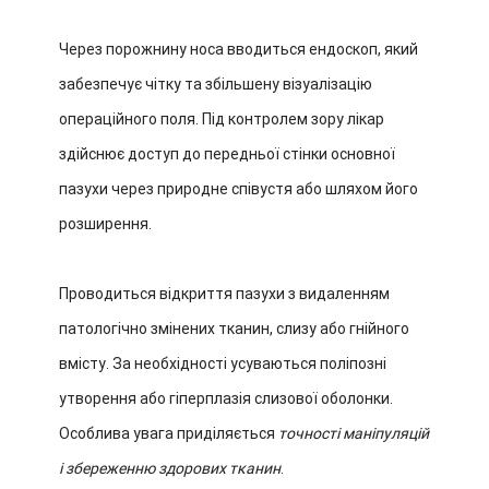
Через порожнину носа вводиться ендоскоп, який
забезпечує чітку та збільшену візуалізацію
операційного поля. Під контролем зору лікар
здійснює доступ до передньої стінки основної
пазухи через природне співустя або шляхом його
розширення.
Проводиться відкриття пазухи з видаленням
патологічно змінених тканин, слизу або гнійного
вмісту. За необхідності усуваються поліпозні
утворення або гіперплазія слизової оболонки.
Особлива увага приділяється
точності маніпуляцій
і збереженню здорових тканин
.