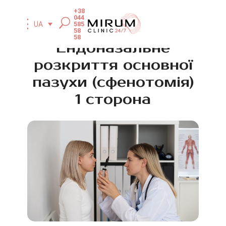
+38
044
585
UA
58
58
Ендоназальне
розкриття основної
пазухи (сфенотомія)
1 сторона