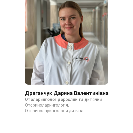
на
Драганчук Дарина Валентинівна
Ме
Отоларинголог дорослий та дитячий
Ото
Оториноларингологія,
ото
Оториноларингологія дитяча
Ото
Ото