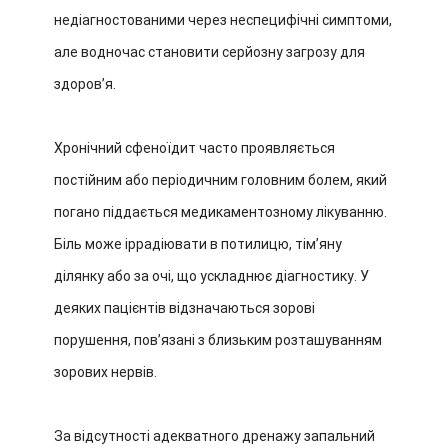
недіагностованими через неспецифічні симптоми,
але водночас становити серйозну загрозу для
здоров’я.
Хронічний сфеноїдит часто проявляється
постійним або періодичним головним болем, який
погано піддається медикаментозному лікуванню.
Біль може іррадіювати в потилицю, тім’яну
ділянку або за очі, що ускладнює діагностику. У
деяких пацієнтів відзначаються зорові
порушення, пов’язані з близьким розташуванням
зорових нервів.
За відсутності адекватного дренажу запальний