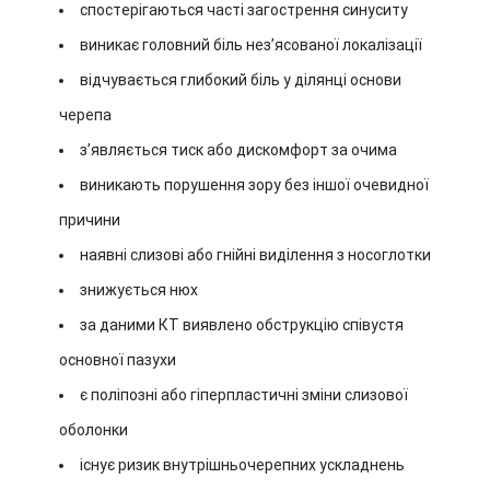
спостерігаються часті загострення синуситу
виникає головний біль нез’ясованої локалізації
відчувається глибокий біль у ділянці основи
черепа
з’являється тиск або дискомфорт за очима
виникають порушення зору без іншої очевидної
причини
наявні слизові або гнійні виділення з носоглотки
знижується нюх
за даними КТ виявлено обструкцію співустя
основної пазухи
є поліпозні або гіперпластичні зміни слизової
оболонки
існує ризик внутрішньочерепних ускладнень