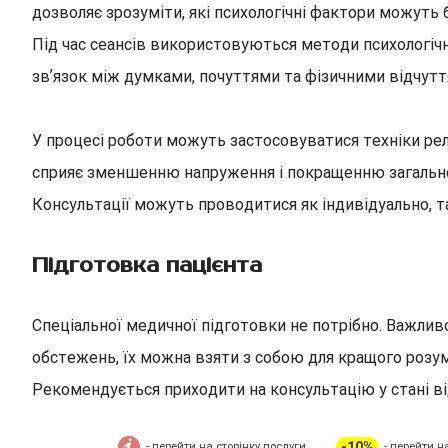
дозволяє зрозуміти, які психологічні фактори можуть б
Під час сеансів використовуються методи психологічн
звʼязок між думками, почуттями та фізичними відчутт
У процесі роботи можуть застосовуватися техніки рел
сприяє зменшенню напруження і покращенню загально
Консультації можуть проводитися як індивідуально, так
Підготовка пацієнта
Спеціальної медичної підготовки не потрібно. Важлив
обстежень, їх можна взяти з собою для кращого розумі
Рекомендується приходити на консультацію у стані ві
-10%
- перейти на сторінку послуги
- перейти н