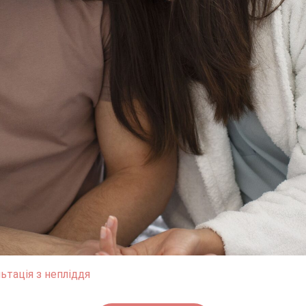
ьтація з непліддя