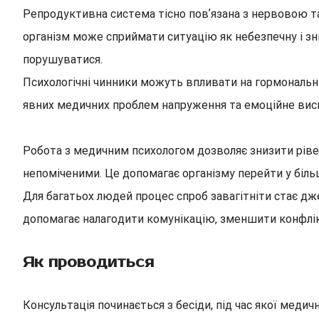
Репродуктивна система тісно повʼязана з нервовою т
організм може сприймати ситуацію як небезпечну і зни
порушуватися.
Психологічні чинники можуть впливати на гормональний 
явних медичних проблем напруження та емоційне вис
Робота з медичним психологом дозволяє знизити рівен
непоміченими. Це допомагає організму перейти у більш
Для багатьох людей процес спроб завагітніти стає дж
допомагає налагодити комунікацію, зменшити конфлі
Як проводиться
Консультація починається з бесіди, під час якої медич