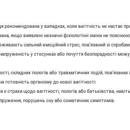
я рекомендована у випадках, коли вагітність не настає пр
ана, якщо виявлені незначні фізіологічні зміни не поясню
живають сильний емоційний стрес, повʼязаний зі спробами
, напруженість у стосунках або почуття безпорадності мож
ності, складних пологів або травматичних подій, повʼязан
 готовність організму до нової вагітності.
є страхи щодо вагітності, пологів або батьківства, навіт
апруження, порушень сну або соматичних симптомів.