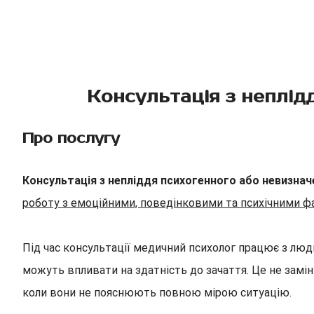
Консультація з неплід
Про послугу
Консультація з непліддя психогенного або невизна
роботу з емоційними, поведінковими та психічними ф
Під час консультації медичний психолог працює з люди
можуть впливати на здатність до зачаття. Це не замі
коли вони не пояснюють повною мірою ситуацію.