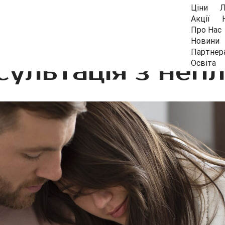
Ціни
Л
Акції
Про Нас
Новини
Партнер
сультація з непл
Освіта