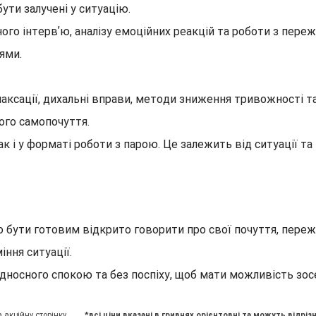
ути залучені у ситуацію.
ого інтервʼю, аналізу емоційних реакцій та роботи з пер
ями.
аксації, дихальні вправи, методи зниження тривожності т
го самопочуття.
 і у форматі роботи з парою. Це залежить від ситуації та 
о бути готовим відкрито говорити про свої почуття, пере
ння ситуації.
дносного спокою та без поспіху, щоб мати можливість зос
а акційну сторінку
*всі ціни вказані в гривнях орієнтовні та можуть відрізн