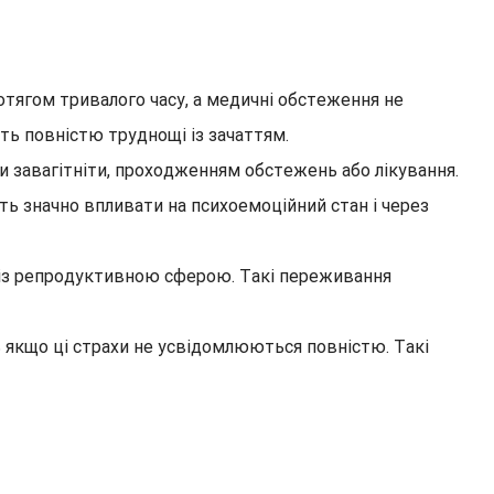
отягом тривалого часу, а медичні обстеження не
ють повністю труднощі із зачаттям.
 завагітніти, проходженням обстежень або лікування.
уть значно впливати на психоемоційний стан і через
их із репродуктивною сферою. Такі переживання
ь якщо ці страхи не усвідомлюються повністю. Такі