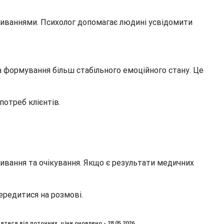
еживаннями. Психолог допомагає людині усвідомити
а формування більш стабільного емоційного стану. Це
потреб клієнтів.
живання та очікування. Якщо є результати медичних
ередитися на розмові.
ятися від поточних, ціни оновлено - 28.05.2026