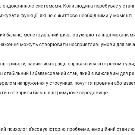
а ендокринною системами. Коли людина перебуває у стані 
жувати функції, які не є життєво необхідними у моменті. 
баланс, менструальний цикл, овуляцію та інші механізми, я
наження можуть створювати несприятливі умови для зача
ь тривоги, навчитися краще справлятися зі стресом і усві
 стабільний і збалансований стан, який є важливим для ре
ерелом напруження у стосунках, почуття провини або взає
кти і створити більш підтримуюче середовище.
ний психолог зʼясовує історію проблеми, емоційний стан люд