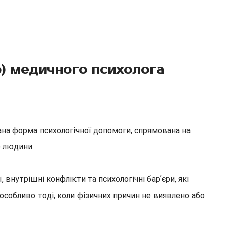
о) медичного психолога
ана форма психологічної допомоги, спрямована на
ю людини.
внутрішні конфлікти та психологічні барʼєри, які
особливо тоді, коли фізичних причин не виявлено або