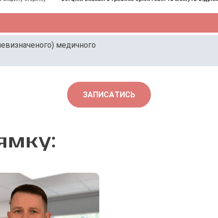
 невизначеного) медичного
ЗАПИСАТИСЬ
ямку: