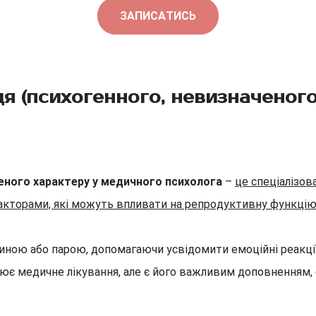
ЗАПИСАТИСЬ
дя (психогенного, невизначеног
ченого характеру у медичного психолога
–
це спеціалізов
акторами, які можуть впливати на репродуктивну функці
ною або парою, допомагаючи усвідомити емоційні реакції, 
нює медичне лікування, але є його важливим доповненням, 