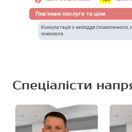
Пов'язані послуги та ціни
Консультація з непліддя (психогенного,
психолога
Спеціалісти напр