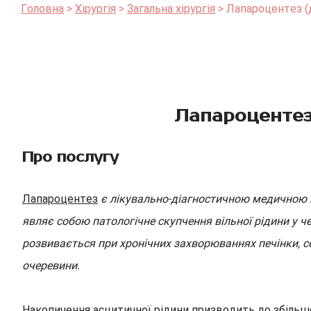
Головна
Хірургія
Загальна хірургія
Лапароцентез (
Лапароцентез
Про послугу
Лапароцентез
є лікувально-діагностичною медичною 
являє собою патологічне скупчення вільної рідини у ч
розвивається при хронічних захворюваннях печінки, с
очеревини.
Накопичення асцитичної рідини призводить до збільш