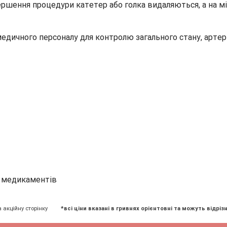
ршення процедури катетер або голка видаляються, а на міс
медичного персоналу для контролю загального стану, артер
а медикаментів
а акційну сторінку
*всі ціни вказані в гривнях орієнтовні та можуть відрізн