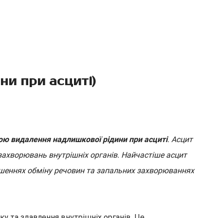
и при асциті)
ою видалення надлишкової рідини при асциті
. Асцит
захворювань внутрішніх органів. Найчастіше асцит
рушеннях обміну речовин та запальних захворюваннях
у та здавлення внутрішніх органів. Це