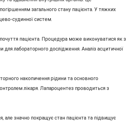
огіршенням загального стану пацієнта. У тяжких
цево-судинної систем.
очуття пацієнта. Процедура може виконуватися як з
и для лабораторного дослідження. Аналіз асцитичної
торного накопичення рідини та основного
онтролем лікаря. Лапароцентез проводиться з
 але значно покращує стан пацієнта та підвищує