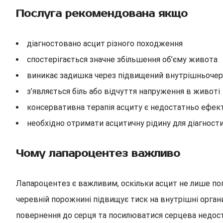
Послуга рекомендована якщо
діагностовано асцит різного походження
спостерігається значне збільшення об’єму живота
виникає задишка через підвищений внутрішньочер
з’являється біль або відчуття напруження в животі
консервативна терапія асциту є недостатньо ефе
необхідно отримати асцитичну рідину для діагности
Чому лапароцентез важливо
Лапароцентез є важливим, оскільки асцит не лише пог
черевній порожнині підвищує тиск на внутрішні орган
повернення до серця та посилюватися серцева недост