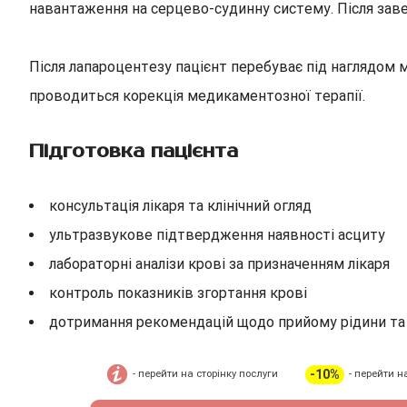
навантаження на серцево-судинну систему. Після заве
Після лапароцентезу пацієнт перебуває під наглядом 
проводиться корекція медикаментозної терапії.
Підготовка пацієнта
консультація лікаря та клінічний огляд
ультразвукове підтвердження наявності асциту
лабораторні аналізи крові за призначенням лікаря
контроль показників згортання крові
дотримання рекомендацій щодо прийому рідини т
-10%
- перейти на сторінку послуги
- перейти н