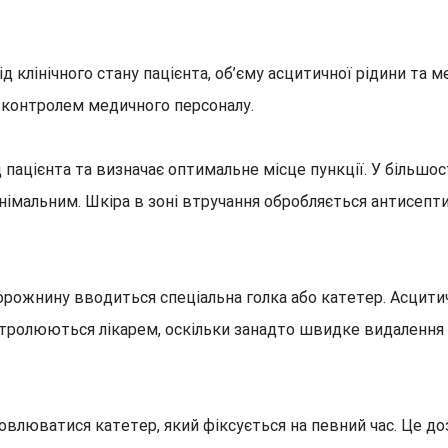
 клінічного стану пацієнта, об’єму асцитичної рідини та 
д контролем медичного персоналу.
пацієнта та визначає оптимальне місце пункції. У більшос
німальним. Шкіра в зоні втручання обробляється антисепт
орожнину вводиться спеціальна голка або катетер. Асцитич
нтролюються лікарем, оскільки занадто швидке видалення 
овлюватися катетер, який фіксується на певний час. Це д