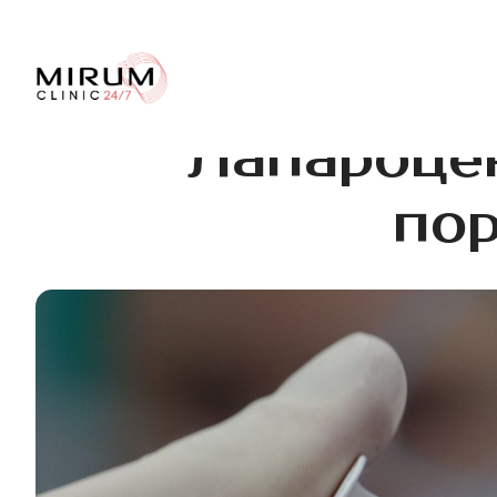
Лапароцен
пор