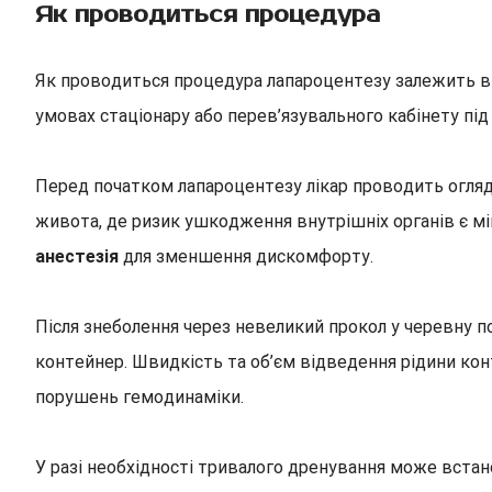
Як проводиться процедура
Як проводиться процедура лапароцентезу залежить від
умовах стаціонару або перев’язувального кабінету пі
Перед початком лапароцентезу лікар проводить огляд 
живота, де ризик ушкодження внутрішніх органів є мі
анестезія
для зменшення дискомфорту.
Після знеболення через невеликий прокол у черевну п
контейнер. Швидкість та об’єм відведення рідини ко
порушень гемодинаміки.
У разі необхідності тривалого дренування може встан