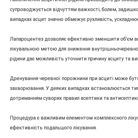
супроводжується відчуттям важкості, болем, задишко
випадках асцит значно обмежує рухливість, ускладню
Лапароцентез дозволяє ефективно зменшити об’єм ас
лікувальною метою для зниження внутрішньочеревного
рідини дає можливість уточнити причину асциту та ви
Дренування черевної порожнини при асциті може бут
захворювання. У деяких випадках встановлюється тим
дотриманням суворих правил асептики та антисептики,
Процедура є важливим елементом комплексного лікува
ефективність подальшого лікування.