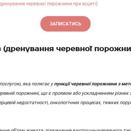
дренування черевної порожнини при асциті)
ЗАПИСАТИСЬ
 (дренування черевної порожнин
послугою, яка полягає у
пункції черевної порожнини з мет
еревній порожнині, що є проявом або ускладненням різних 
ерцевій недостатності, онкологічних процесах, тяжких по
ення об’єму живота, підвищення внутрішньочеревного тиск