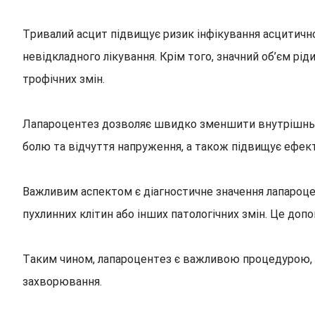
Тривалий асцит підвищує ризик інфікування асцитичн
невідкладного лікування. Крім того, значний об’єм р
трофічних змін.
Лапароцентез дозволяє швидко зменшити внутрішньоч
болю та відчуття напруження, а також підвищує ефект
Важливим аспектом є діагностичне значення лапароцен
пухлинних клітин або інших патологічних змін. Це до
Таким чином, лапароцентез є важливою процедурою, як
захворювання.