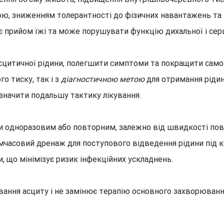
ю, зниженням толерантності до фізичних навантажень та п
є прийом їжі та може порушувати функцію дихальної і сер
цитичної рідини, полегшити симптоми та покращити самоп
 тиску, так і з
діагностичною метою
для отримання рідин
значити подальшу тактику лікування.
и одноразовим або повторним, залежно від швидкості пов
часовий дренаж для поступового відведення рідини під к
 що мінімізує ризик інфекційних ускладнень.
ння асциту і не замінює терапію основного захворювання,