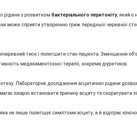
ої рідини з розвитком
бактеріального перитоніту
, який є
ідини може сприяти утворенню гриж передньої черевної ст
еревний тиск і полегшити стан пацієнта. Зменшення об’
ивність медикаментозної терапії, зокрема діуретиків.
тезу. Лабораторне дослідження асцитичної рідини дозволяє
помагає лікарю встановити причину асциту та скоригувати 
а не лише полегшує симптоми асциту, а й відіграє ключову