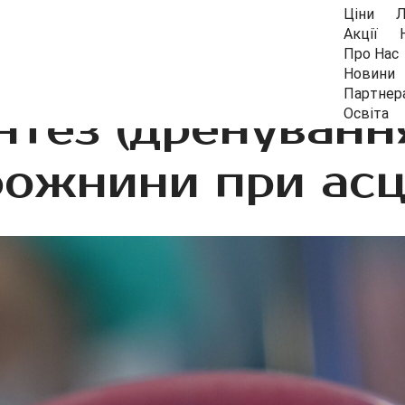
Ціни
Л
Акції
Про Нас
Новини
Партнер
тез (дренуванн
Освіта
ожнини при асц