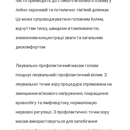
часто призводять до стійкого м’язового спазму у
лобно-скроневій та потилично-тім’яній ділянках.
Це може супроводжуватися головним болем,
відчуттям тиску, швидкою втомлюваністю,
зниженням концентрації уваги та загальним
дискомфортом.
Лікувально-профілактичний масаж голови
поєднує лікувальний і профілактичний вплив. З
лікувальної точки зору процедура спрямована на
зменшення м’язового напруження, покращення
кровообігу та лімфовідтоку, нормалізацію
нервової регуляції. З профілактичної точки зору
масаж використовується для запобігання