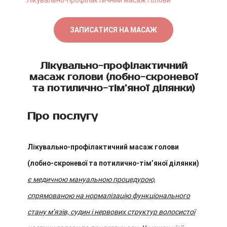
Лікувально-профілактичний масаж голови
ЗАПИСАТИСЯ НА МАСАЖ
Лікувально-профілактичний
масаж голови (лобно-скроневої
та потилично-тім’яної ділянки)
Про послугу
Лікувально-профілактичний масаж голови
(лобно-скроневої та потилично-тім’яної ділянки)
є медичною мануальною процедурою,
спрямованою на нормалізацію функціонального
стану м’язів, судин і нервових структур волосистої