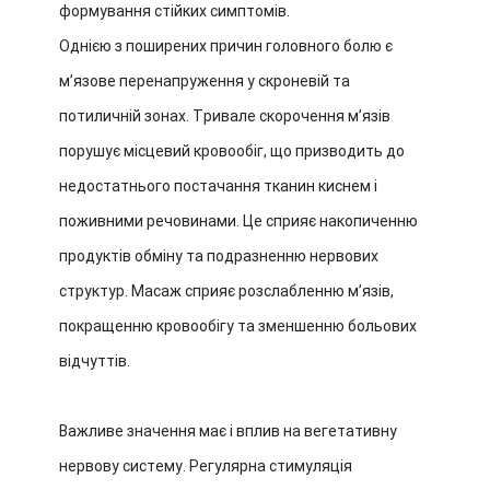
формування стійких симптомів.
Однією з поширених причин головного болю є
м’язове перенапруження у скроневій та
потиличній зонах. Тривале скорочення м’язів
порушує місцевий кровообіг, що призводить до
недостатнього постачання тканин киснем і
поживними речовинами. Це сприяє накопиченню
продуктів обміну та подразненню нервових
структур. Масаж сприяє розслабленню м’язів,
покращенню кровообігу та зменшенню больових
відчуттів.
Важливе значення має і вплив на вегетативну
нервову систему. Регулярна стимуляція