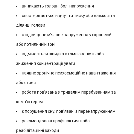
виникають головні болі напруження
спостерігається відчуття тиску або важкості в
ділянці голови
є підвищене м’язове напруження у скроневій
або потиличній зоні
відмічається швидка втомлюваність або
зниження концентрації уваги
наявне хронічне психоемоційне навантаження
або стрес
робота пов’язана з тривалим перебуванням за
комп’ютером
є порушення сну, пов’язані з перенапруженням
рекомендовані профілактичні або
реабілітаційні заходи