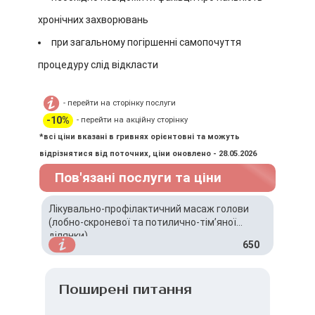
хронічних захворювань
при загальному погіршенні самопочуття
процедуру слід відкласти
- перейти на сторінку послуги
-10%
- перейти на акційну сторінку
*всі ціни вказані в гривнях орієнтовні та можуть
відрізнятися від поточних, ціни оновлено - 28.05.2026
Пов'язані послуги та ціни
Лікувально-профілактичний масаж голови
(лобно-скроневої та потилично-тім’яної
ділянки)
650
Поширені питання