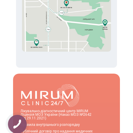
Лікувально-діагностичний центр MIRUM
Ліцензія МОЗ України (Наказ МОЗ №2642
від 29.11.2021)
Правила внутрішнього розпорядку
Публічний договір про надання медичних