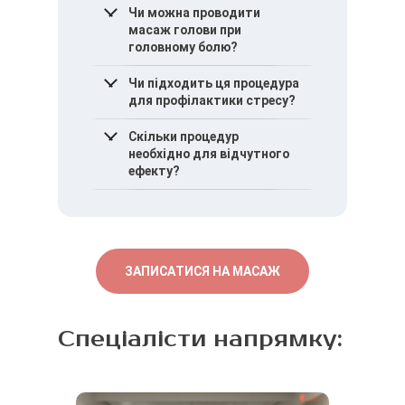
Чи можна проводити
масаж голови при
головному болю?
Лікувально-
Чи підходить ця процедура
профілактичний масаж
для профілактики стресу?
може застосовуватися
при головному болю
Процедура
Скільки процедур
напруження з
використовується для
необхідно для відчутного
урахуванням
зниження наслідків
ефекту?
індивідуальних
хронічного
особливостей пацієнта.
психоемоційного
Кількість сеансів
напруження.
визначається
індивідуально залежно від
стану пацієнта та мети
ЗАПИСАТИСЯ НА МАСАЖ
звернення.
Спеціалісти напрямку: