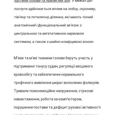
частини голови та прилеглих зон
. У межах цієї
послуги здійснюється вплив на лобну, скроневу,
тім’яну та потиличну ділянки, які мають тісний
анатомічний і функціональний зв’язок з
центральною та вегетативною нервовою
системою, а також з шийно-комірцевою зоною.
М’язи та м’які тканини голови беруть участь у
підтриманні тонусу судин, регуляції місцевого
кровообігу та забезпеченні нормального
трофічного живлення шкіри і волосяних фолікулів.
Тривале психоемоційне напруження, стресові
навантаження, робота за комп’ютером,
порушення постави та дефіцит рухової активності