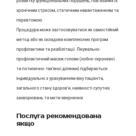
розвитку функціональних порушень, пов’язаних із
хронічним стресом, статичним навантаженням та
перевтомою.
Процедура може застосовуватися як самостійний
метод або як складова комплексних програм
профілактики та реабілітації. Лікувально-
профілактичний масаж голови (лобно-скроневої
та потилично-тім’яної ділянки) підбирається
індивідуально з урахуванням віку пацієнта,
загального стану здоров’я, наявності супутніх
захворювань та мети звернення.
Послуга рекомендована
якщо