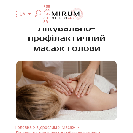
+38
044
585
UA
58
58
Лікувально-
профілактичний
масаж голови
Головна
Дорослим
Масаж