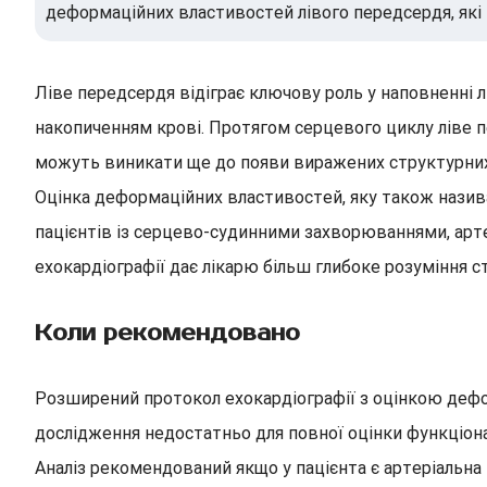
деформаційних властивостей лівого передсердя, які
Ліве передсердя відіграє ключову роль у наповненні 
накопиченням крові. Протягом серцевого циклу ліве п
можуть виникати ще до появи виражених структурних 
Оцінка деформаційних властивостей, яку також назива
пацієнтів із серцево-судинними захворюваннями, ар
ехокардіографії дає лікарю більш глибоке розуміння с
Коли рекомендовано
Розширений протокол ехокардіографії з оцінкою дефо
дослідження недостатньо для повної оцінки функціона
Аналіз рекомендований якщо у пацієнта є артеріальна