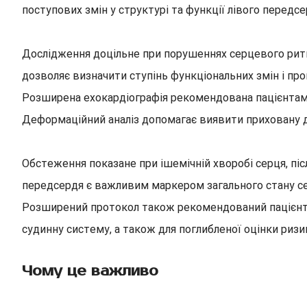
поступових змін у структурі та функції лівого передс
Дослідження доцільне при порушеннях серцевого ритм
дозволяє визначити ступінь функціональних змін і пр
Розширена ехокардіографія рекомендована пацієнтам і
Деформаційний аналіз допомагає виявити приховану д
Обстеження показане при ішемічній хворобі серця, піс
передсердя є важливим маркером загального стану се
Розширений протокол також рекомендований пацієнта
судинну систему, а також для поглибленої оцінки ризи
Чому це важливо