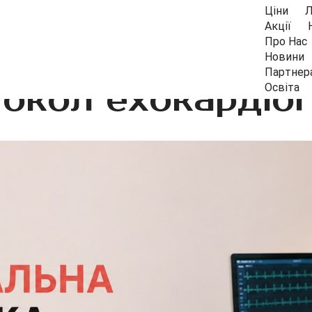
Ціни
Л
Акції
Про Нас
Новини
Партнер
окол ехокардіог
Освіта