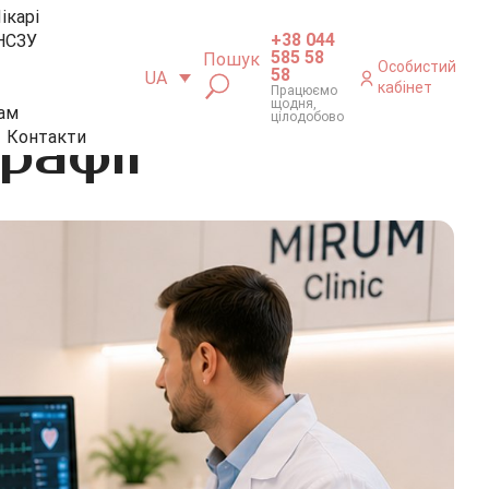
ікарі
+38 044
НСЗУ
585 58
Пошук
Особистий
58
UA
кабінет
Працюємо
щодня,
ам
цілодобово
рафії
Контакти