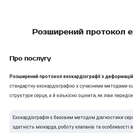
Розширений протокол ех
Про послугу
Розширений протокол ехокардіографії з деформаці
стандартну ехокардіографію з сучасними методами оці
структури серця, а й кількісно оцінити, як ліве передс
Ехокардіографія є базовим методом діагностики сер
здатність міокарда, роботу клапанів та особливост