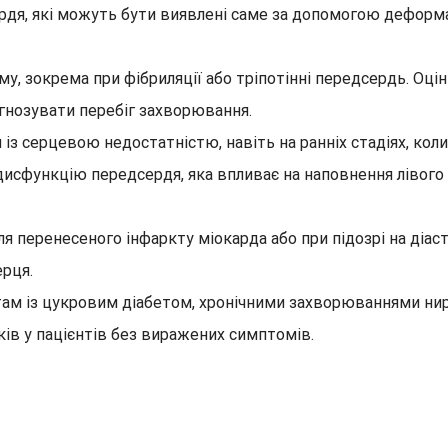
ердя, які можуть бути виявлені саме за допомогою деформа
у, зокрема при фібриляції або тріпотінні передсердь. Оц
огнозувати перебіг захворювання.
з серцевою недостатністю, навіть на ранніх стадіях, коли
исфункцію передсердя, яка впливає на наповнення лівого
ля перенесеного інфаркту міокарда або при підозрі на діас
рця.
м із цукровим діабетом, хронічними захворюваннями ниро
ків у пацієнтів без виражених симптомів.