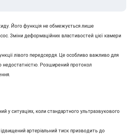
киду. Його функція не обмежується лише
сос. Зміни деформаційних властивостей цієї камери
ункції лівого передсердя. Це особливо важливо для
ою недостатністю. Розширений протокол
ення.
й у ситуаціях, коли стандартного ультразвукового
 Підвищений артеріальний тиск призводить до