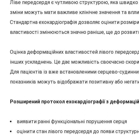
Ліве передсердя є чутливою структурою, яка швидко р
зміни можуть мати важливе клінічне значення та впл
Стандартна ехокардіографія дозволяє оцінити розміри 
властивості змінюються значно раніше, ще до розвитк
Оцінка деформаційних властивостей лівого передсердя
інших ускладнень. Це дає можливість своєчасно скор
Для пацієнтів із вже встановленими серцево-судинни
показників можуть відображати позитивну або негатив
Розширений протокол ехокардіографії з деформаці
виявити ранні функціональні порушення серця
оцінити стан лівого передсердя до появи структурн