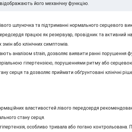
 відображають його механічну функцію.
лівого шлуночка та підтриманні нормального серцевого ви
ередсердя працює як резервуар, провідник та активний на
змін або клінічних симптомів.
ють аналізом strain, дозволяє виявити ранні порушення ф
теріальною гіпертензією, порушеннями ритму або серцев
тану серця та дозволяє приймати обґрунтовані клінічні ріш
рмаційних властивостей лівого передсердя рекомендовани
льного стану серця.
 гіпертензія, особливо тривала або погано контрольована.