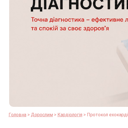
Головна
Дорослим
Кардіологія
Протокол ехокарді