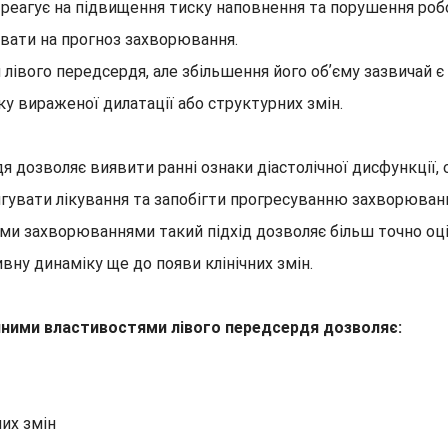
еагує на підвищення тиску наповнення та порушення робот
ивати на прогноз захворювання.
лівого передсердя, але збільшення його обʼєму зазвичай є
у вираженої дилатації або структурних змін.
 дозволяє виявити ранні ознаки діастолічної дисфункції, 
игувати лікування та запобігти прогресуванню захворюван
ми захворюваннями такий підхід дозволяє більш точно оці
ну динаміку ще до появи клінічних змін.
йними властивостями лівого передсердя дозволяє:
их змін