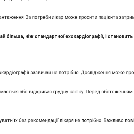
антаження. За потреби лікар може просити пацієнта затри
 більша, ніж стандартної ехокардіографії, і становить 
кардіографії зазвичай не потрібно. Дослідження може про
імається або відкриває грудну клітку. Перед обстеженням
увати їх без рекомендації лікаря не потрібно. Важливо пов