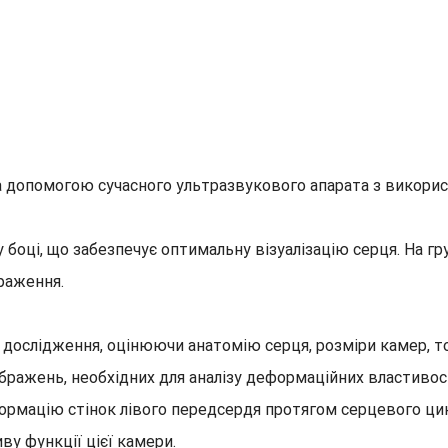
 допомогою сучасного ультразвукового апарата з викорис
боці, що забезпечує оптимальну візуалізацію серця. На гр
раження.
 дослідження, оцінюючи анатомію серця, розміри камер, т
ображень, необхідних для аналізу деформаційних властивос
ормацію стінок лівого передсердя протягом серцевого циклу
у функції цієї камери.