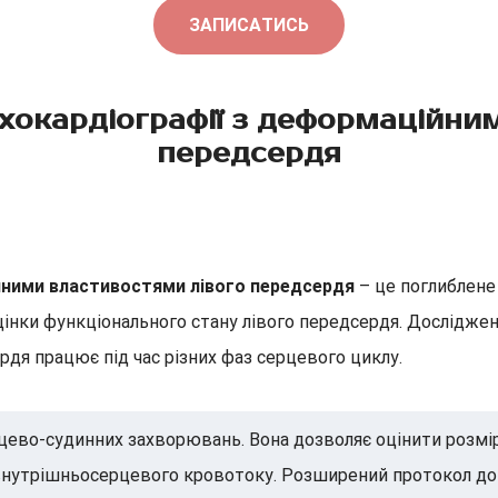
ЗАПИСАТИСЬ
окардіографії з деформаційни
передсердя
йними властивостями лівого передсердя
– це поглиблене
нки функціонального стану лівого передсердя. Дослідженн
ердя працює під час різних фаз серцевого циклу.
цево-судинних захворювань. Вона дозволяє оцінити розмір
і внутрішньосерцевого кровотоку. Розширений протокол д