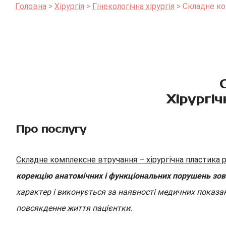
Головна
Хірургія
Гінекологічна хірургія
Складне ко
Хірургі
Про послугу
Складне комплексне втручання – хірургічна пластика 
корекцію анатомічних і функціональних порушень зовн
характер і виконується за наявності медичних показа
повсякденне життя пацієнтки.