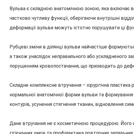
Вульва є складною анатомічною зоною, яка включає вели
частково чутливу функції, оберігаючи внутрішні відді
деформації вульви можуть істотно порушувати ці фун
Рубцеві зміни в ділянці вульви найчастіше формуються
а також унаслідок неправильного або ускладненого за
порушенням кровопостачання, що призводить до дефо
Складне комплексне втручання – хірургічна пластика
нормальної анатомічної форми вульви та формування 
контурів, усунення стягнення тканин, відновлення сим
Дане втручання не є косметичною процедурою. Його 
гігієнічних умов та профілактика повторних запальних