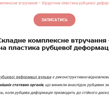
мплексне втручання – Хірургічна пластика рубцевої дефор
ЗАПИСАТИСЬ
Складне комплексне втручання 
чна пластика рубцевої деформаці
рубцевої деформації вульви
є реконструктивно-відновлюв
ішніх статевих органів
, що виникли внаслідок рубцевих з
нь, коли рубцева деформація призводить до стійкого диск