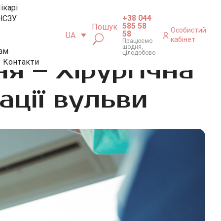
ікарі
+38 044
НСЗУ
585 58
Пошук
Особистий
58
UA
кабінет
Працюємо
щодня,
ам
цілодобово
я – Хірургічна
Контакти
ації вульви