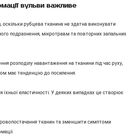
рмації вульви важливе
, оскільки рубцева тканина не здатна виконувати
чного подразнення, мікротравм та повторних запальних
я розподілу навантаження на тканини під час руху,
асом має тенденцію до посилення.
я їхньої еластичності. У деяких випадках це створює
и кровопостачання тканин та зменшити симптоми
мації.