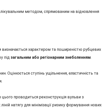
м лікувальним методом, спрямованим на відновлення
ви визначається характером та поширеністю рубцевих
ру під
загальним або регіонарним знеболенням
.
ин. Оцінюється ступінь ущільнення, еластичність та
я.
я цього проводиться реконструкція вульви з
іній натягу для мінімізації ризику формування нових