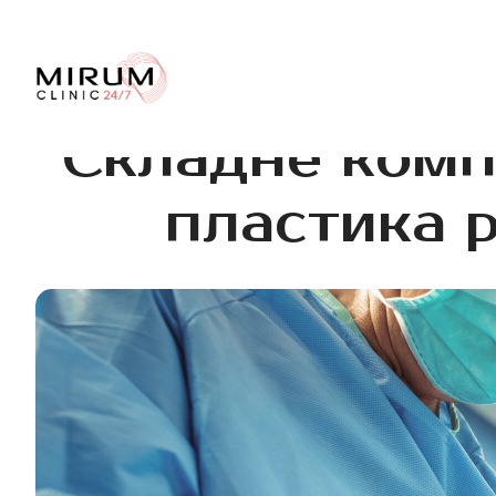
Складне компл
пластика р