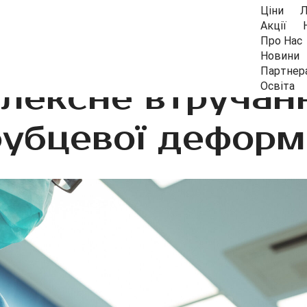
Ціни
Л
Акції
Про Нас
Новини
Партнер
ексне втручанн
Освіта
убцевої деформ