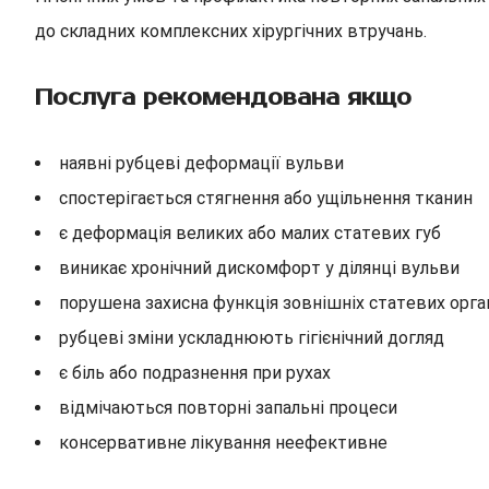
до складних комплексних хірургічних втручань.
Послуга рекомендована якщо
наявні рубцеві деформації вульви
спостерігається стягнення або ущільнення тканин
є деформація великих або малих статевих губ
виникає хронічний дискомфорт у ділянці вульви
порушена захисна функція зовнішніх статевих орга
рубцеві зміни ускладнюють гігієнічний догляд
є біль або подразнення при рухах
відмічаються повторні запальні процеси
консервативне лікування неефективне