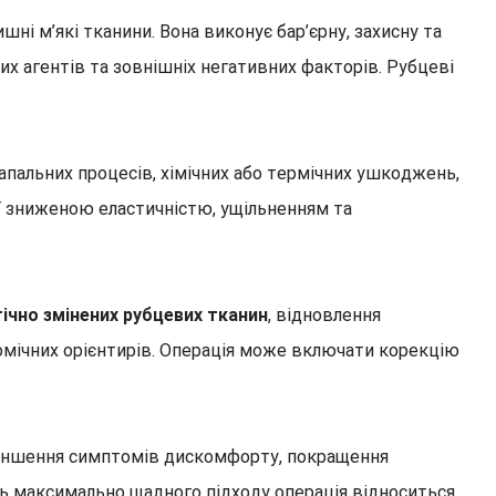
шні м’які тканини. Вона виконує бар’єрну, захисну та
их агентів та зовнішніх негативних факторів. Рубцеві
запальних процесів, хімічних або термічних ушкоджень,
ої зниженою еластичністю, ущільненням та
ічно змінених рубцевих тканин
, відновлення
омічних орієнтирів. Операція може включати корекцію
меншення симптомів дискомфорту, покращення
сть максимально щадного підходу операція відноситься