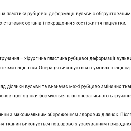
чна пластика рубцевої деформації вульви є обґрунтовани
х статевих органів і покращення якості життя пацієнтки.
ручання – хірургічна пластика рубцевої деформації вуль
стями пацієнтки. Операція виконується в умовах стаціона
ляд ділянки вульви та визначає межі рубцево змінених ткан
основі цієї оцінки формується план оперативного втручанн
анини з максимальним збереженням здорових ділянок. Післ
я тканин виконується пошарово з урахуванням природних л