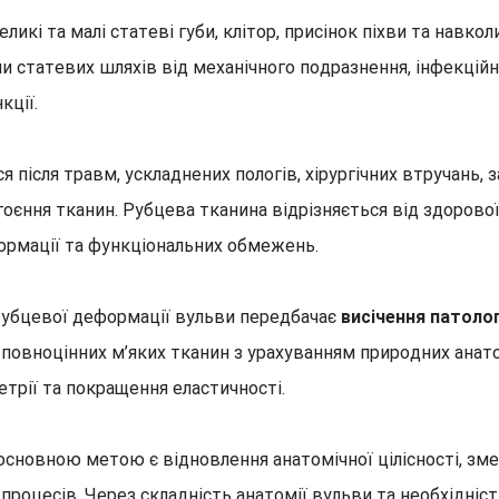
кі та малі статеві губи, клітор, присінок піхви та навколи
ли статевих шляхів від механічного подразнення, інфекційн
кції.
 після травм, ускладнених пологів, хірургічних втручань, 
гоєння тканин. Рубцева тканина відрізняється від здоров
рмації та функціональних обмежень.
 рубцевої деформації вульви передбачає
висічення патолог
повноцінних м’яких тканин з урахуванням природних анат
етрії та покращення еластичності.
основною метою є відновлення анатомічної цілісності, з
 процесів. Через складність анатомії вульви та необхідні