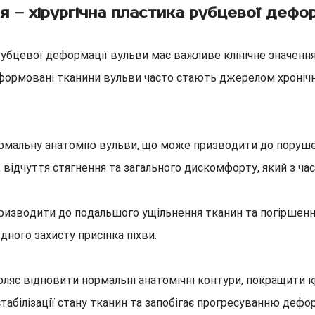
 – хірургічна пластика рубцевої дефо
рубцевої деформації вульви має важливе клінічне значення
а деформовані тканини вульви часто стають джерелом хроні
рмальну анатомію вульви, що може призводити до порушенн
ю, відчуття стягнення та загального дискомфорту, який з ч
 призводити до подальшого ущільнення тканин та погіршенн
ного захисту присінка піхви.
воляє відновити нормальні анатомічні контури, покращит
табілізації стану тканин та запобігає прогресуванню дефор