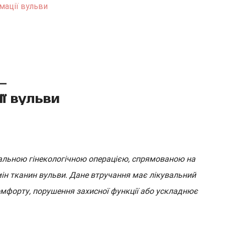
мації вульви
–
ї вульви
альною гінекологічною операцією, спрямованою на
мін тканин вульви. Дане втручання має лікувальний
омфорту, порушення захисної функції або ускладнює