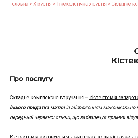
Головна
Хірургія
Гінекологічна хірургія
Складне ко
Кісте
Про послугу
Складне комплексне втручання –
кістектомія лапаро
іншого придатка матки
із збереженням максимально мо
передньої черевної стінки, що забезпечує прямий візу
Кістектомія виконується у випадках, коли кістозне у