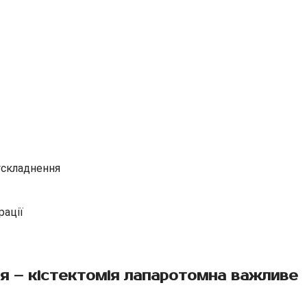
ускладнення
рації
я – кістектомія лапаротомна важливе