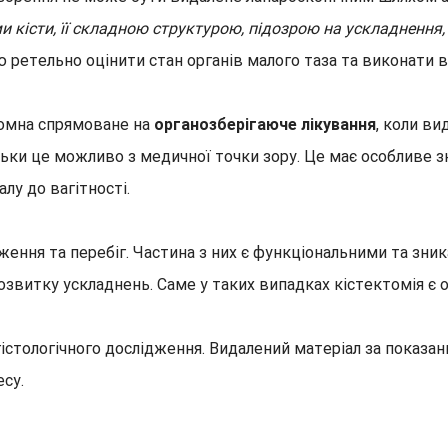
 кісти, її складною структурою, підозрою на ускладнення
ретельно оцінити стан органів малого таза та виконати 
томна спрямоване на
органозберігаюче лікування
, коли ви
ільки це можливо з медичної точки зору. Це має особливе з
лу до вагітності.
ення та перебіг. Частина з них є функціональними та зник
 розвитку ускладнень. Саме у таких випадках кістектомія 
гістологічного дослідження. Видалений матеріал за показа
су.