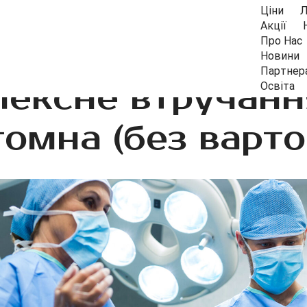
Ціни
Л
Акції
Про Нас
Новини
Партнер
ексне втручання
Освіта
омна (без варто