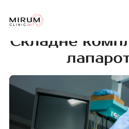
Складне компл
лапарот