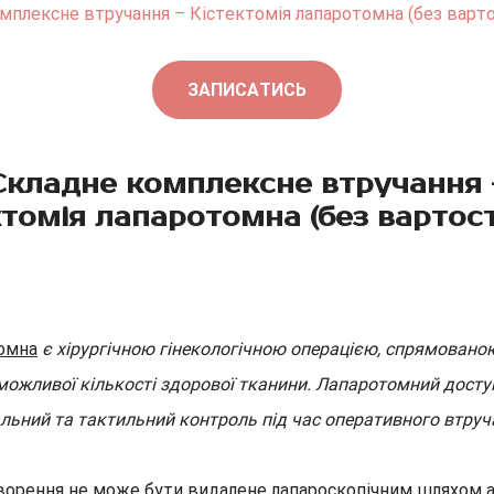
мплексне втручання – Кістектомія лапаротомна (без варт
ЗАПИСАТИСЬ
Складне комплексне втручання 
ктомія лапаротомна (без вартост
томна
є хірургічною гінекологічною операцією, спрямовано
жливої кількості здорової тканини. Лапаротомний доступ
альний та тактильний контроль під час оперативного втруч
творення не може бути видалене лапароскопічним шляхом аб