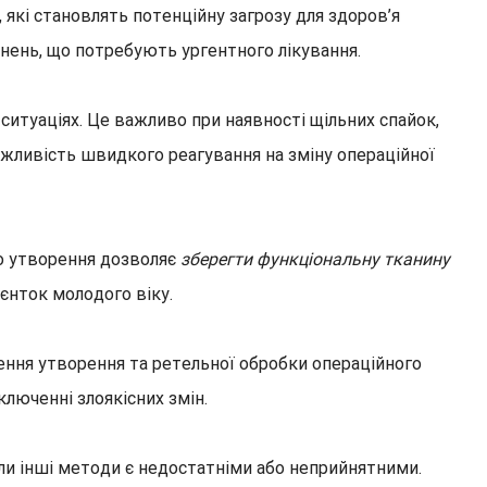
які становлять потенційну загрозу для здоров’я
днень, що потребують ургентного лікування.
х ситуаціях. Це важливо при наявності щільних спайок,
ожливість швидкого реагування на зміну операційної
го утворення дозволяє
зберегти функціональну тканину
ієнток молодого віку.
лення утворення та ретельної обробки операційного
люченні злоякісних змін.
ли інші методи є недостатніми або неприйнятними.