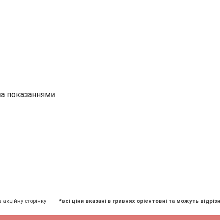
за показаннями
а акційну сторінку
*всі ціни вказані в гривнях орієнтовні та можуть відрізн