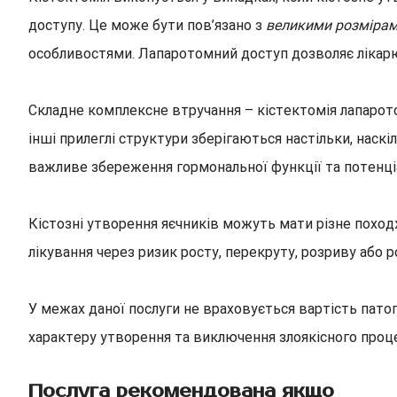
доступу. Це може бути пов’язано з
великими розмірами
особливостями. Лапаротомний доступ дозволяє лікарю 
Складне комплексне втручання – кістектомія лапаро
інші прилеглі структури зберігаються настільки, наск
важливе збереження гормональної функції та потенціа
Кістозні утворення яєчників можуть мати різне походж
лікування через ризик росту, перекруту, розриву або
У межах даної послуги не враховується вартість пато
характеру утворення та виключення злоякісного проце
Послуга рекомендована якщо