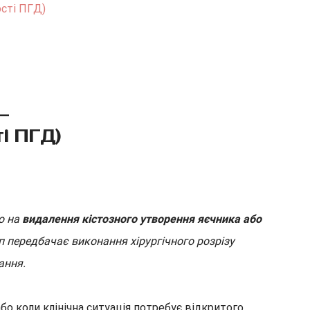
ості ПГД)
–
і ПГД)
ю на
видалення кістозного утворення яєчника або
 передбачає виконання хірургічного розрізу
ання.
о коли клінічна ситуація потребує відкритого