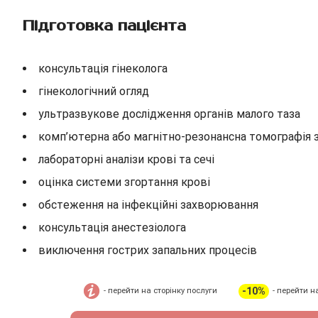
Підготовка пацієнта
консультація гінеколога
гінекологічний огляд
ультразвукове дослідження органів малого таза
комп’ютерна або магнітно-резонансна томографія 
лабораторні аналізи крові та сечі
оцінка системи згортання крові
обстеження на інфекційні захворювання
консультація анестезіолога
виключення гострих запальних процесів
-10%
- перейти на сторінку послуги
- перейти н