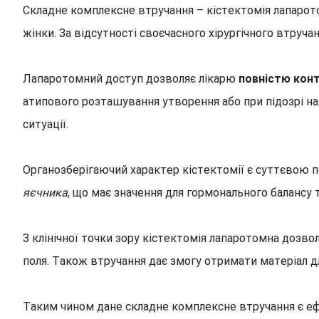
Складне комплексне втручання – кістектомія лапаротом
жінки. За відсутності своєчасного хірургічного втру
Лапаротомний доступ дозволяє лікарю
повністю конт
атипового розташування утворення або при підозрі на
ситуації.
Органозберігаючий характер кістектомії є суттєвою 
яєчника
, що має значення для гормонального балансу 
З клінічної точки зору кістектомія лапаротомна дозв
поля. Також втручання дає змогу отримати матеріал дл
Таким чином дане складне комплексне втручання є еф