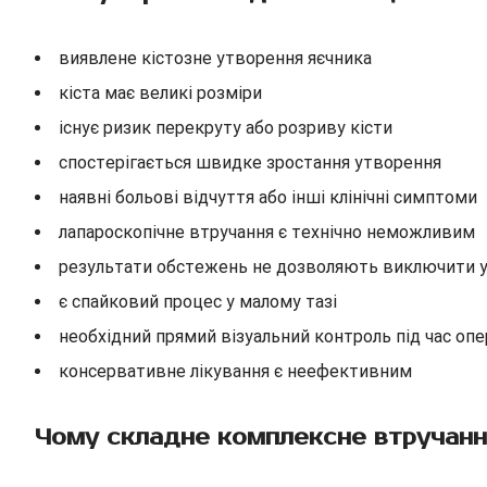
виявлене кістозне утворення яєчника
кіста має великі розміри
існує ризик перекруту або розриву кісти
спостерігається швидке зростання утворення
наявні больові відчуття або інші клінічні симптоми
лапароскопічне втручання є технічно неможливим
результати обстежень не дозволяють виключити 
є спайковий процес у малому тазі
необхідний прямий візуальний контроль під час опе
консервативне лікування є неефективним
Чому складне комплексне втручанн