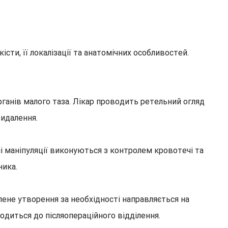
ти, її локалізації та анатомічних особливостей.
органів малого таза. Лікар проводить ретельний огляд
видалення.
і маніпуляції виконуються з контролем кровотечі та
ника.
лене утворення за необхідності направляється на
одиться до післяопераційного відділення.