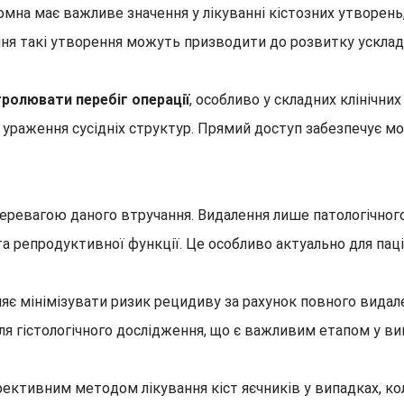
на має важливе значення у лікуванні кістозних утворень, 
чання такі утворення можуть призводити до розвитку ускла
ролювати перебіг операції
, особливо у складних клінічни
 ураження сусідніх структур. Прямий доступ забезпечує м
перевагою даного втручання. Видалення лише патологічно
та репродуктивної функції. Це особливо актуально для пац
оляє мінімізувати ризик рецидиву за рахунок повного вида
я гістологічного дослідження, що є важливим етапом у вик
ективним методом лікування кіст яєчників у випадках, ко