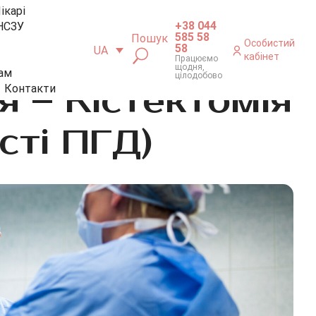
ікарі
+38 044
НСЗУ
585 58
Пошук
Особистий
58
UA
кабінет
Працюємо
щодня,
ам
цілодобово
 – Кістектомія
Контакти
сті ПГД)