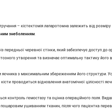
чання – кістектомія лапаротомна залежить від розміру кіс
ьним знеболенням
.
різ передньої черевної стінки, який забезпечує доступ до 
істозного утворення та визначає оптимальну тактику його 
 яєчника з максимальним збереженням його структури. Ус
кісти проводиться відновлення анатомічної цілісності яєч
ься контроль гемостазу та оцінка операційного поля. Вида
 пошаровим ушиванням тканин, після чого пацієнтка перев