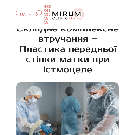
+38
044
585
UA
58
58
Складне комплексне
втручання –
Пластика передньої
стінки матки при
істмоцеле