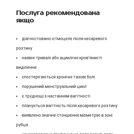
Послуга рекомендована
якщо
діагностовано істмоцеле після кесаревого
розтину
наявні тривалі або ациклічні кров’янисті
виділення
спостерігаються хронічні тазові болі
порушений менструальний цикл
є труднощі з настанням вагітності
планується вагітність після кесаревого розтину
виявлено значне стоншення міометрію в зоні
рубця