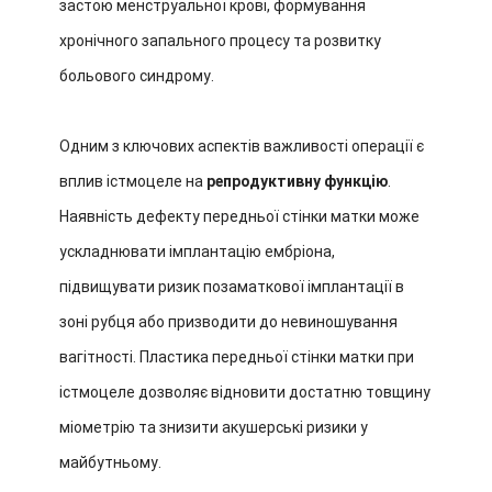
застою менструальної крові, формування
хронічного запального процесу та розвитку
больового синдрому.
Одним з ключових аспектів важливості операції є
вплив істмоцеле на
репродуктивну функцію
.
Наявність дефекту передньої стінки матки може
ускладнювати імплантацію ембріона,
підвищувати ризик позаматкової імплантації в
зоні рубця або призводити до невиношування
вагітності. Пластика передньої стінки матки при
істмоцеле дозволяє відновити достатню товщину
міометрію та знизити акушерські ризики у
майбутньому.