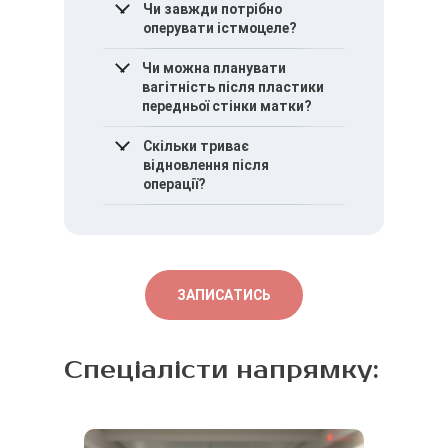
Чи завжди потрібно
оперувати істмоцеле?
Ні, операція показана
Чи можна планувати
лише за наявності
вагітність після пластики
симптомів або ризиків для
передньої стінки матки?
репродуктивної функції.
Так, у багатьох випадках
Скільки триває
операція навпаки
відновлення після
покращує умови для
операції?
настання та виношування
вагітності.
Тривалість відновлення
залежить від обсягу
втручання та
індивідуальних
ЗАПИСАТИСЬ
особливостей організму.
Спеціалісти напрямку: