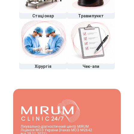
Стаціонар
Травмпункт
Хірургія
Чек-апи
Лікувально-діагностичний центр MIRUM
Ліцензія МОЗ України (Наказ МОЗ №2642
від 29.11.2021)