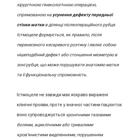
хірургічною гінекологічною операцією,
спрямованою на
усунення дефекту передньої
стінки матки
в ділянці післяопераційного рубця.
Істмоцеле формується, як правило, після
перенесеного кесаревого розтину і являє собою
нішеподібний дефект або стоншення міометрію в
зоні рубця, що може порушувати анатомію матки
та її функціональну спроможність.
Істмоцеле не завжди має яскраво виражені
клінічні прояви, проте у значної частини пацієнток
воно супроводжується
хронічними тазовими
болями, ациклічними або тривалими
кров’янистими виділеннями, порушенням