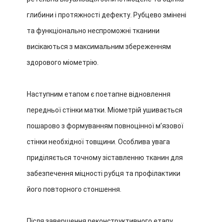
глибини і протяжності дефекту. Рубцево змінені
та функціонально неспроможні тканини
висікаються з максимальним збереженням
здорового міометрію.
Наступним етапом є поетапне відновлення
передньої стінки матки. Міометрій ушивається
пошарово з формуванням повноцінної м’язової
стінки необхідної товщини. Особлива увага
приділяється точному зіставленню тканин для
забезпечення міцності рубця та профілактики
його повторного стоншення.
Після завершення реконструктивного етапу