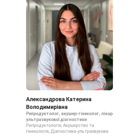
Александрова Катерина
Ба
Аку
Володимирівна
Аку
Репродуктолог, акушер-гінеколог, лікар
ультразвукової діагностики
Репродуктологія, Акушерство та
гінекологія, Діагностика ультразвукова