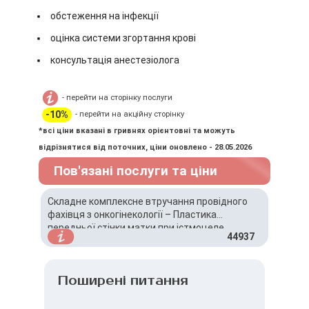
обстеження на інфекції
оцінка системи згортання крові
консультація анестезіолога
- перейти на сторінку послуги
-10%
- перейти на акційну сторінку
*всі ціни вказані в гривнях орієнтовні та можуть
відрізнятися від поточних, ціни оновлено - 28.05.2026
Пов'язані послуги та ціни
Складне комплексне втручання провідного
фахівця з онкогінекології – Пластика
передньої стінки матки при істмоцеле
44937
Поширені питання