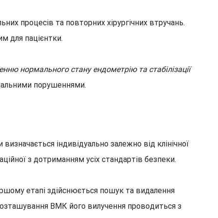
ьних процесів та повторних хірургічних втручань.
м для пацієнтки.
енню нормального стану ендометрію та стабілізації
ональними порушеннями.
изначається індивідуально залежно від клінічної
ційної з дотриманням усіх стандартів безпеки.
першому етапі здійснюється пошук та видалення
розташування ВМК його вилучення проводиться з