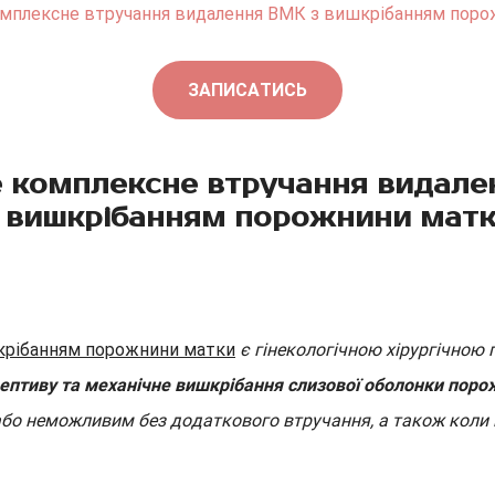
омплексне втручання видалення ВМК з вишкрібанням пор
ЗАПИСАТИСЬ
 комплексне втручання видал
 вишкрібанням порожнини мат
крібанням порожнини матки
є гінекологічною хірургічною
птиву та механічне вишкрібання слизової оболонки пор
або неможливим без додаткового втручання, а також коли 