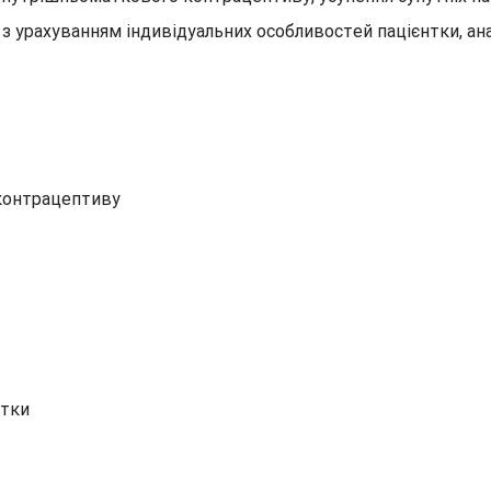
 з урахуванням індивідуальних особливостей пацієнтки, ана
 контрацептиву
атки