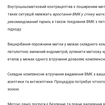
Внутрішньоматковий контрацептив є поширеним метод
таких ситуацій належать
вростання ВМК у стінку матки
рекомендований термін
, а також поєднання ВМК з па
підходу.
Вишкрібання порожнини матки у межах складного ком
патологічно змінений ендометрій, зупинити маткову 
етапів у межах одного втручання дозволяє комплексно
Складне комплексне втручання видалення ВМК з вишкр
асептики та антисептики. Процедура потребує чіткого
зоною.
Метою даної послуги є безпечне та повне видалення 