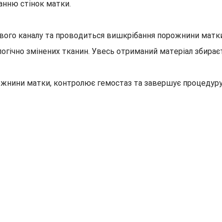
нню стінок матки.
ого каналу та проводиться вишкрібання порожнини матки
огічно змінених тканин. Увесь отриманий матеріал збирає
ожнини матки, контролює гемостаз та завершує процедуру