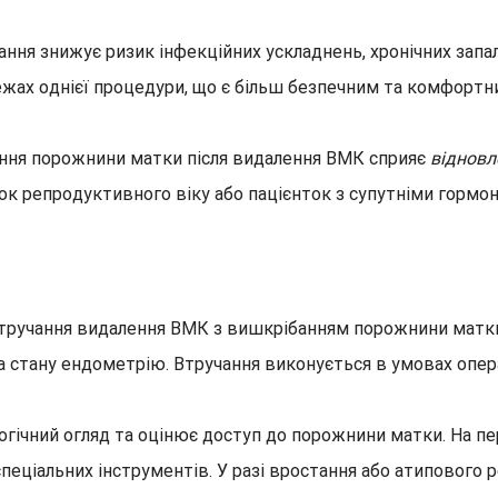
ня знижує ризик інфекційних ускладнень, хронічних запал
жах однієї процедури, що є більш безпечним та комфортни
бання порожнини матки після видалення ВМК сприяє
відновл
нок репродуктивного віку або пацієнток з супутніми горм
ручання видалення ВМК з вишкрібанням порожнини матки в
 стану ендометрію. Втручання виконується в умовах опера
огічний огляд та оцінює доступ до порожнини матки. На 
ціальних інструментів. У разі вростання або атипового 