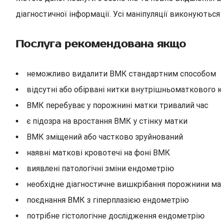
діагностичної інформації. Усі маніпуляції виконуються
Послуга рекомендована якщо
неможливо видалити ВМК стандартним способом
відсутні або обірвані нитки внутрішньоматкового
ВМК перебуває у порожнині матки тривалий час
є підозра на вростання ВМК у стінку матки
ВМК зміщений або частково зруйнований
наявні маткові кровотечі на фоні ВМК
виявлені патологічні зміни ендометрію
необхідне діагностичне вишкрібання порожнини м
поєднання ВМК з гіперплазією ендометрію
потрібне гістологічне дослідження ендометрію