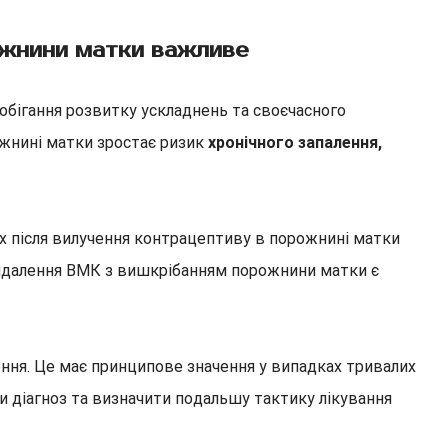
ожнини матки важливе
бігання розвитку ускладнень та своєчасного
ожнині матки зростає ризик
хронічного запалення,
ах після вилучення контрацептиву в порожнині матки
видалення ВМК з вишкрібанням порожнини матки є
ення. Це має принципове значення у випадках тривалих
ти діагноз та визначити подальшу тактику лікування