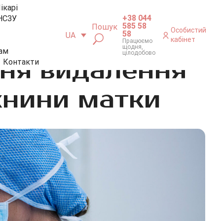
ікарі
+38 044
НСЗУ
585 58
Пошук
Особистий
58
UA
кабінет
Працюємо
щодня,
ам
цілодобово
ня видалення
Контакти
жнини матки