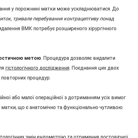
ання у порожнині матки може ускладнюватися. До
 ниток, тривале перебування контрацептиву понад
видалення ВМК потребує розширеного хірургічного
ностичною метою
. Процедура дозволяє видалити
для
гістологічного дослідження
. Поєднання цих двох
ь повторних процедур.
ної або малої операційної з дотриманням усіх вимог
і матки, що є анатомічно та функціонально чутливою
тологічних змін ендометрію та отримання достовірної