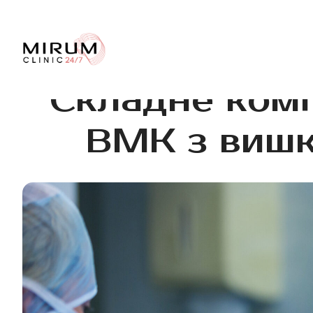
Складне ком
ВМК з вишк