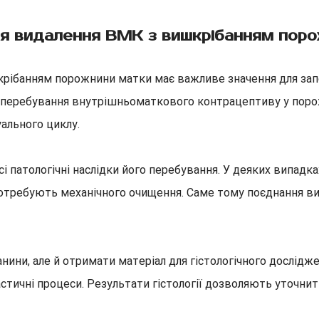
я видалення ВМК з вишкрібанням пор
рібанням порожнини матки має важливе значення для запо
ного перебування внутрішньоматкового контрацептиву у пор
ального циклу.
 патологічні наслідки його перебування. У деяких випадк
 потребують механічного очищення. Саме тому поєднання 
нини, але й отримати матеріал для гістологічного дослідж
астичні процеси. Результати гістології дозволяють уточни