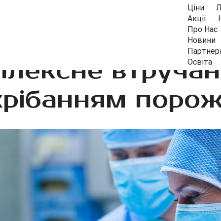
Ціни
Л
Акції
Про Нас
Новини
Партнер
плексне втручан
Освіта
рібанням поро