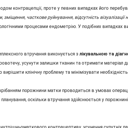
ом контрацепції, проте у певних випадках його перебув
, зміщення, часткове руйнування, відсутність візуалізації
тологічними процесами ендометрію. У подібних випадках 
плексного втручання виконується з
лікувальною та діаг
кровотечу, усунути залишки тканин та отримати матеріал 
 вирішити клінічну проблему та мінімізувати необхідніст
ібанням порожнини матки проводиться в умовах операцій
 планування, оскільки втручання здійснюється у порожнин
внутрішньоматкового контрацептиву, усунення супутніх па