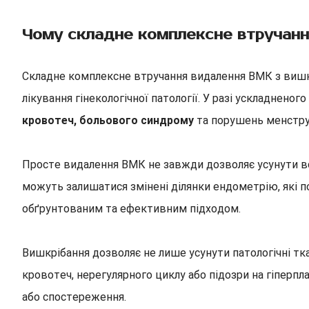
Чому складне комплексне втручанн
Складне комплексне втручання видалення ВМК з вишк
лікування гінекологічної патології. У разі ускладне
кровотеч, больового синдрому
та порушень менстру
Просте видалення ВМК не завжди дозволяє усунути всі
можуть залишатися змінені ділянки ендометрію, які
обґрунтованим та ефективним підходом.
Вишкрібання дозволяє не лише усунути патологічні тка
кровотеч, нерегулярного циклу або підозри на гіперпл
або спостереження.