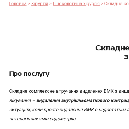
Головна
Хірургія
Гінекологічна хірургія
Складне к
Складне
з
Про послугу
Складне комплексне втручання видалення ВМК з виш
лікування –
видалення внутрішньоматкового контраце
ситуаціях, коли просте видалення ВМК є недостатнім 
патологічних змін ендометрію.