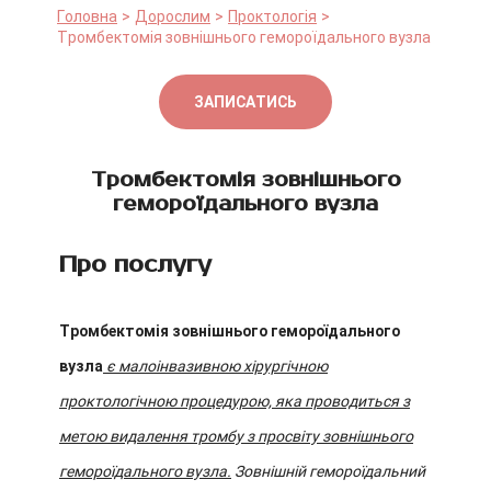
Головна
Дорослим
Проктологія
Тромбектомія зовнішнього гемороїдального вузла
ЗАПИСАТИСЬ
Тромбектомія зовнішнього
гемороїдального вузла
Про послугу
Тромбектомія зовнішнього гемороїдального
вузла
є малоінвазивною хірургічною
проктологічною процедурою, яка проводиться з
метою видалення тромбу з просвіту зовнішнього
гемороїдального вузла.
Зовнішній гемороїдальний