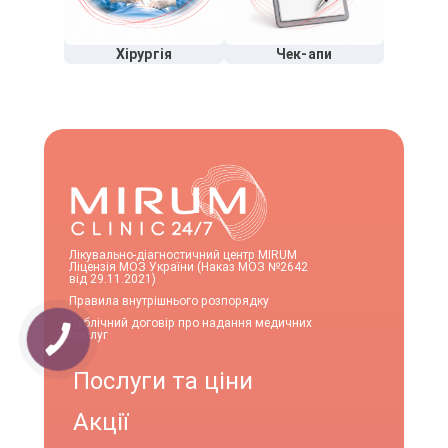
Хірургія
Чек-апи
Лікувально-діагностичний центр MIRUM
Ліцензія МОЗ України (Наказ МОЗ №2642
від 29.11.2021)
Правила внутрішнього розпорядку
Публічний договір про надання медичних
послуг
Послуги та ціни
Акції