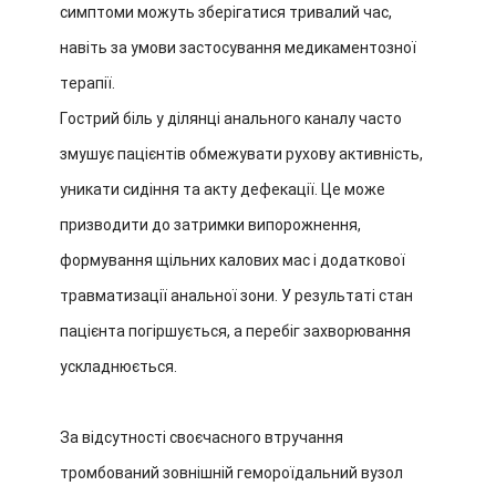
симптоми можуть зберігатися тривалий час,
навіть за умови застосування медикаментозної
терапії.
Гострий біль у ділянці анального каналу часто
змушує пацієнтів обмежувати рухову активність,
уникати сидіння та акту дефекації. Це може
призводити до затримки випорожнення,
формування щільних калових мас і додаткової
травматизації анальної зони. У результаті стан
пацієнта погіршується, а перебіг захворювання
ускладнюється.
За відсутності своєчасного втручання
тромбований зовнішній гемороїдальний вузол