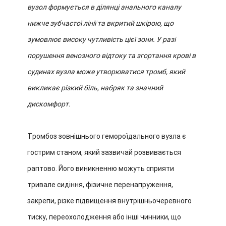
вузол формується в ділянці анального каналу
нижче зубчастої лінії та вкритий шкірою, що
зумовлює високу чутливість цієї зони. У разі
порушення венозного відтоку та згортання крові в
судинах вузла може утворюватися тромб, який
викликає різкий біль, набряк та значний
дискомфорт.
Тромбоз зовнішнього гемороїдального вузла є
гострим станом, який зазвичай розвивається
раптово. Його виникненню можуть сприяти
тривале сидіння, фізичне перенапруження,
закрепи, різке підвищення внутрішньочеревного
тиску, переохолодження або інші чинники, що