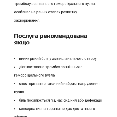
тромбозу зовнішнього гемороїдального вузла,
особливо на ранніх етапах розвитку
захворювання.
Послуга рекомендована
якщо
виник різкий біль у ділянці анального отвору
діагностовано тромбоз зовнішнього
гемороїдального вузла
спостерігається значний набряк і напруження
вузла
біль посилюється під час сидіння або дефекації
консервативна терапія не дає достатнього