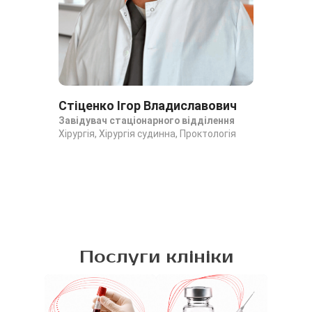
Стіценко Ігор Владиславович
Гу
Завідувач стаціонарного відділення
Пла
Хірургія, Хірургія судинна, Проктологія
Хір
Про
Послуги клініки