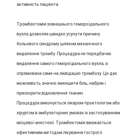
активність пацієнта.
Тромбектомія зовнішнього гемороїдального
вузла дозволяє швидко усунути причину
больового синдрому шляхом механічного
видалення тромбу. Процедура не передбачає
видалення самого гемороїдального вузла, а
спрямована саме на ліквідацію тромбозу. Це дає
можливість значно зменшити біль, набряк і
прискорити відновлення тканин.
Процедура виконується лікарем-проктологом або
хірургом в амбулаторних умовах із застосуванням
місцевої анестезії. Тромбектомія вважається
ефективним методом лікування гострого