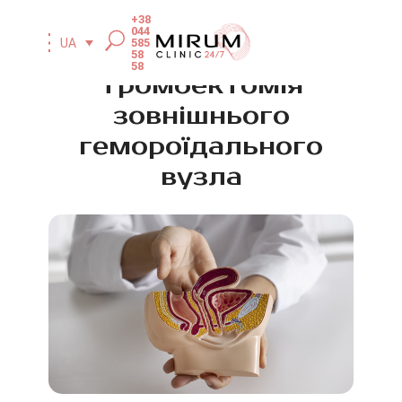
+38
044
585
UA
58
58
Тромбектомія
зовнішнього
гемороїдального
вузла