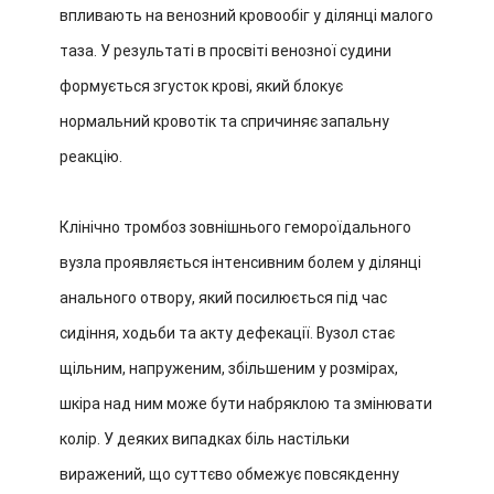
впливають на венозний кровообіг у ділянці малого
таза. У результаті в просвіті венозної судини
формується згусток крові, який блокує
нормальний кровотік та спричиняє запальну
реакцію.
Клінічно тромбоз зовнішнього гемороїдального
вузла проявляється інтенсивним болем у ділянці
анального отвору, який посилюється під час
сидіння, ходьби та акту дефекації. Вузол стає
щільним, напруженим, збільшеним у
розмірах,
шкіра над ним може бути набряклою та змінювати
колір. У деяких випадках біль настільки
виражений, що суттєво обмежує повсякденну