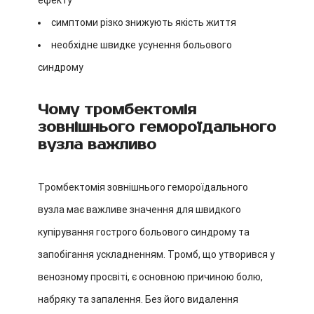
ефекту
симптоми різко знижують якість життя
необхідне швидке усунення больового
синдрому
Чому тромбектомія
зовнішнього гемороїдального
вузла важливо
Тромбектомія зовнішнього гемороїдального
вузла має важливе значення для швидкого
купірування гострого больового синдрому та
запобігання ускладненням. Тромб, що утворився у
венозному просвіті, є основною причиною болю,
набряку та запалення. Без його видалення