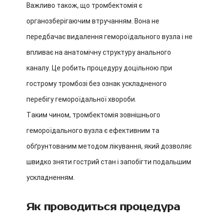
Важливо також, що тромбектомія є
органозберігаючим втручанням. Вона не
передбачає видалення гемороїдального вузла і не
впливає на анатомічну структуру анального
каналу. Це робить процедуру доцільною при
гострому тромбозі без ознак ускладненого
перебігу гемороїдальної хвороби.
Таким чином, тромбектомія зовнішнього
гемороїдального вузла є ефективним та
обґрунтованим методом лікування, який дозволяє
швидко зняти гострий стан і запобігти подальшим
ускладненням.
Як проводиться процедура