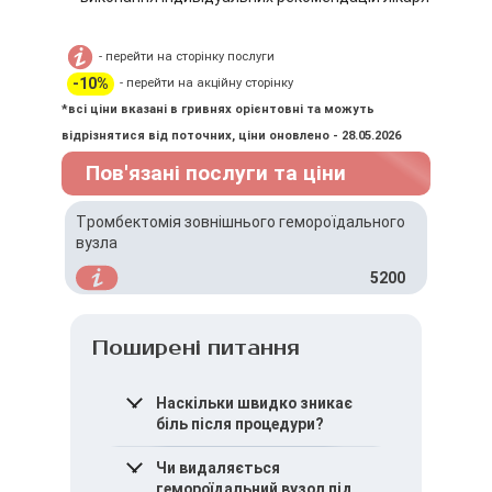
- перейти на сторінку послуги
-10%
- перейти на акційну сторінку
*всі ціни вказані в гривнях орієнтовні та можуть
відрізнятися від поточних, ціни оновлено - 28.05.2026
Пов'язані послуги та ціни
Тромбектомія зовнішнього гемороїдального
вузла
5200
Поширені питання
Наскільки швидко зникає
біль після процедури?
Полегшення зазвичай
Чи видаляється
настає протягом
гемороїдальний вузол під