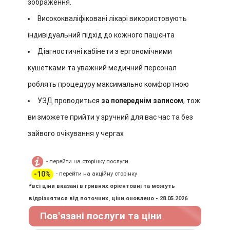
зображення.
Висококваліфіковані лікарі використовують
індивідуальний підхід до кожного пацієнта
Діагностичні кабінети з ергономічними
кушетками та уважний медичний персонал
роблять процедуру максимально комфортною
УЗД проводиться
за попереднім записом
, тож
ви зможете прийти у зручний для вас час та без
зайвого очікування у чергах
- перейти на сторінку послуги
-10%
- перейти на акційну сторінку
*всі ціни вказані в гривнях орієнтовні та можуть
відрізнятися від поточних, ціни оновлено - 28.05.2026
Пов'язані послуги та ціни