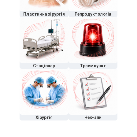
Пластична хірургія
Репродуктологія
Стаціонар
Травмпункт
Хірургія
Чек-апи