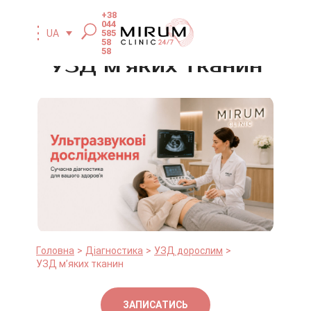
+38
044
585
UA
58
58
УЗД м’яких тканин
Головна
Діагностика
УЗД дорослим
УЗД м’яких тканин
ЗАПИСАТИСЬ