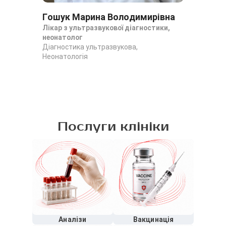
Гошук Марина Володимирівна
Де
Лікар з ультразвукової діагностики,
Уро
неонатолог
Уро
Діагностика ультразвукова,
Неонатологія
Послуги клініки
Аналізи
Вакцинація