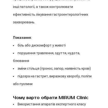
інші патології, а також контролювати
ефективність лікування гастроентерологічних
захворювань.
Показання:
біль або дискомфорт у животі
порушення травлення, здуття, нудота,
блювання
зміни стільця (пронос, запор, наявність крові)
підозра на гастрит, виразкову хворобу, поліпи
або пухлини
Чому варто обрати MIRUM Clinic
Використання апаратів експертного класу