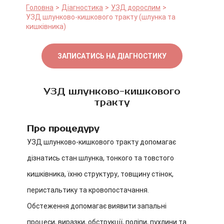
Головна
Діагностика
УЗД дорослим
УЗД шлунково-кишкового тракту (шлунка та
кишківника)
ЗАПИСАТИСЬ НА ДІАГНОСТИКУ
УЗД шлунково-кишкового
тракту
Про процедуру
УЗД шлунково-кишкового тракту допомагає
дізнатись стан шлунка, тонкого та товстого
кишківника, їхню структуру, товщину стінок,
перистальтику та кровопостачання.
Обстеження допомагає виявити запальні
процеси, виразки, обструкції, поліпи, пухлини та