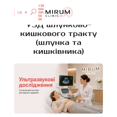
+38
044
585
UA
58
58
УЗД шлунково-
кишкового тракту
(шлунка та
кишківника)