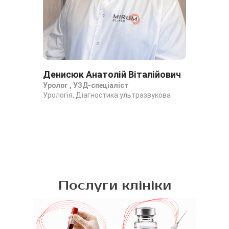
Денисюк Анатолій Віталійович
Фр
Уролог , УЗД-спеціаліст
Лік
Урологія, Діагностика ультразвукова
аку
Діа
та 
Послуги клініки